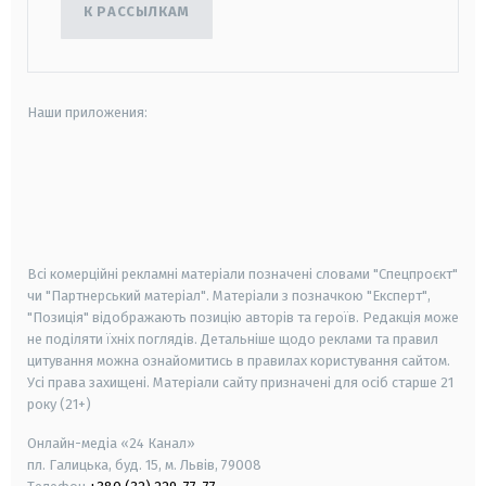
К РАССЫЛКАМ
Наши приложения:
android
apple
smart tv
samsung smart tv
Всі комерційні рекламні матеріали позначені словами "Спецпроєкт"
чи "Партнерський матеріал". Матеріали з позначкою "Експерт",
"Позиція" відображають позицію авторів та героїв. Редакція може
не поділяти їхніх поглядів. Детальніше щодо реклами та правил
цитування можна ознайомитись в правилах користування сайтом.
Усі права захищені.
Матеріали сайту призначені для осіб старше
21
року (21+)
Онлайн-медіа «24 Канал»
пл. Галицька, буд. 15, м. Львів, 79008