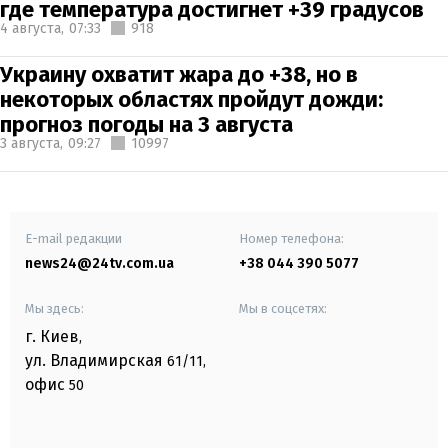
где температура достигнет +39 градусов
4 августа,
07:33
918
Украину охватит жара до +38, но в
некоторых областях пройдут дожди:
прогноз погоды на 3 августа
3 августа,
09:27
10997
E-mail редакции
Номер телефона:
news24@24tv.com.ua
+38 044 390 5077
Мы здесь:
Мы в соцсетях:
г. Киев
,
ул. Владимирская
61/11,
офис
50