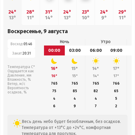
24°
28°
31°
24°
23°
24°
29°
13°
11°
14°
13°
10°
9°
11°
Воскресенье, 9 августа
Ночь
Утро
Восход:
05:46
00:00
03:00
06:00
09:00
1
Закат:
20:31
Температура С°
16°
15°
14°
17°
Ощущается как
Давление, мм
16°
15°
14°
17°
Влажность, %
765
765
765
766
Ветер, м/с
Вероятность
75
85
82
65
осадков, %
4
4
4
5
6
9
7
2
Весь день небо будет безоблачным, без осадков.
Температура от +13°C до +24°C, комфортная
температура для прогулок.