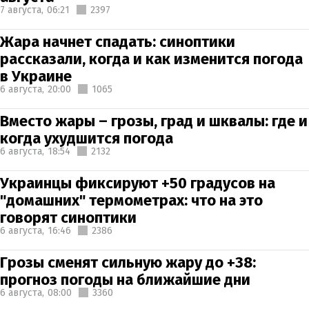
7 августа,
06:21
2397
Жара начнет спадать: синоптики
рассказали, когда и как изменится погода
в Украине
6 августа,
20:00
1065
Вместо жары – грозы, град и шквалы: где и
когда ухудшится погода
6 августа,
18:54
2132
Украинцы фиксируют +50 градусов на
"домашних" термометрах: что на это
говорят синоптики
6 августа,
16:46
2386
Грозы сменят сильную жару до +38:
прогноз погоды на ближайшие дни
6 августа,
08:00
3360