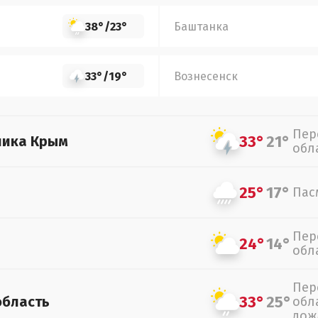
38°
/
23°
Баштанка
33°
/
19°
Вознесенск
Пер
33°
21°
лика Крым
обл
25°
17°
Пас
Пер
24°
14°
обл
Пер
33°
25°
область
обл
дож