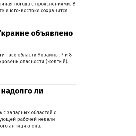
лачная погода с прояснениями. В
ге и юго-востоке сохранится
 Украине объявлено
ит все области Украины. 7 и 8
 уровень опасности (желтый).
 надолго ли
 с западных областей с
дующей рабочей недели
ого антициклона.