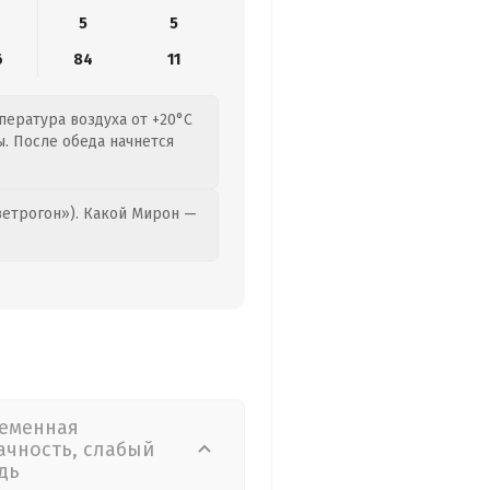
5
5
6
84
11
пература воздуха от +20°C
ы. После обеда начнется
етрогон»). Какой Мирон —
еменная
ачность, слабый
дь