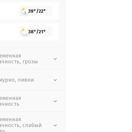
39°
/
22°
38°
/
21°
еменная
ачность, грозы
мурно, ливни
еменная
ачность
еменная
ачность, слабый
дь