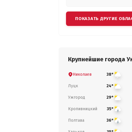
ПОКАЗАТЬ ДРУГИЕ ОБЛА
Крупнейшие города У
Николаев
38°
Луцк
24°
Ужгород
29°
Кропивницкий
35°
Полтава
36°
Харьков
35°