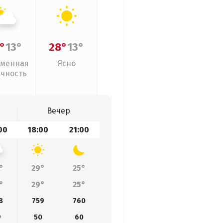
°
13°
28°
13°
менная
Ясно
ачность
Вечер
00
18:00
21:00
°
29°
25°
°
29°
25°
8
759
760
9
50
60