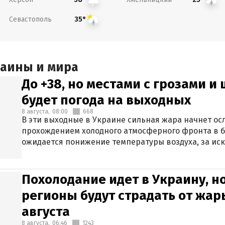
Севастополь
35°
раины и мира
До +38, но местами с грозами и
будет погода на выходных
8 августа,
08:00
668
В эти выходные в Украине сильная жара начнет осл
прохождением холодного атмосферного фронта в 
ожидается понижение температуры воздуха, за ис
Крыма.
Похолодание идет в Украину, н
регионы будут страдать от жары
августа
8 августа,
06:46
1243