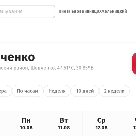
Киев
Львов
Винница
Хмельницкий
вченко
ский район, Шевченко, 47.61°С, 30.85°В
ера
По часам
Неделя
10 дней
2 недели
Пн
Вт
Ср
10.08
11.08
12.08
1