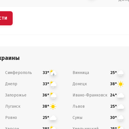
СТИ
краины
Симферополь
Винница
33°
25°
Днепр
Донецк
33°
38°
Запорожье
Ивано-Франковск
36°
24°
Луганск
Львов
38°
25°
Ровно
Сумы
25°
30°
Херсон
Хмельницкий
38°
25°