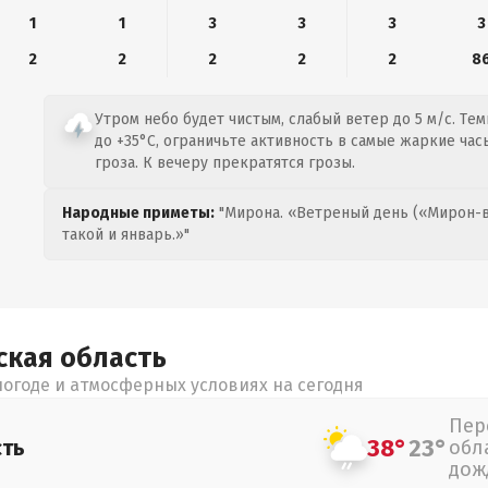
1
1
3
3
3
3
2
2
2
2
2
8
Утром небо будет чистым, слабый ветер до 5 м/с. Тем
до +35°C, ограничьте активность в самые жаркие час
гроза. К вечеру прекратятся грозы.
Народные приметы:
"Мирона. «Ветреный день («Мирон-в
такой и январь.»"
ская
область
огоде и атмосферных условиях на сегодня
Пер
38°
23°
сть
обл
дож