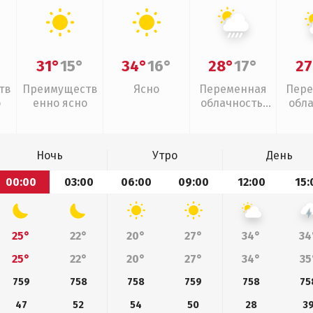
31°
15°
34°
16°
28°
17°
27
тв
Преимуществ
Ясно
Переменная
Пере
о
енно ясно
облачность,
обл
ливни
Ночь
Утро
День
00:00
03:00
06:00
09:00
12:00
15:
25°
22°
20°
27°
34°
34
25°
22°
20°
27°
34°
35
759
758
758
759
758
75
47
52
54
50
28
3