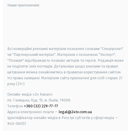
Наши приложения:
android
apple
smart tv
samsung smart tv
Всі комерційні рекламні матеріали позначені словами "Спецпроєкт"
чи "Партнерський матеріал". Матеріали з позначкою "Експерт",
"Позиція" відображають позицію авторів та героїв. Редакція може
не поділяти їхніх поглядів. Детальніше щодо реклами та правил
цитування можна ознайомитись в правилах користування сайтом.
Усі права захищені.
Матеріали сайту призначені для осіб старше
21
року (21+)
Онлайн-медіа «24 Канал»
пл. Галицька, буд. 15, м. Львів, 79008
Телефон
+380 (32) 229-77-77
Адреса електронної пошти —
legal@24tv.com.ua
Ідентифікатор онлайн-медіа в Реєстрі суб'єктів у сфері медіа —
R40-06057