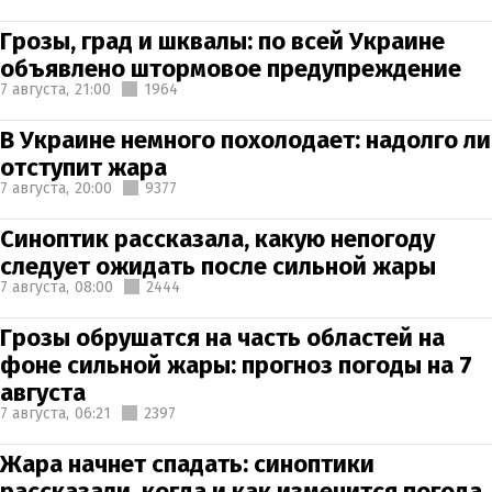
Грозы, град и шквалы: по всей Украине
объявлено штормовое предупреждение
7 августа,
21:00
1964
В Украине немного похолодает: надолго ли
отступит жара
7 августа,
20:00
9377
Синоптик рассказала, какую непогоду
следует ожидать после сильной жары
7 августа,
08:00
2444
Грозы обрушатся на часть областей на
фоне сильной жары: прогноз погоды на 7
августа
7 августа,
06:21
2397
Жара начнет спадать: синоптики
рассказали, когда и как изменится погода