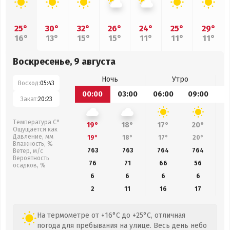
25°
30°
32°
26°
24°
25°
29°
16°
13°
15°
15°
11°
11°
11°
Воскресенье, 9 августа
Ночь
Утро
Восход:
05:43
00:00
03:00
06:00
09:00
1
Закат:
20:23
Температура С°
19°
18°
17°
20°
Ощущается как
Давление, мм
19°
18°
17°
20°
Влажность, %
763
763
764
764
Ветер, м/с
Вероятность
76
71
66
56
осадков, %
6
6
6
6
2
11
16
17
На термометре от +16°C до +25°C, отличная
погода для пребывания на улице. Весь день небо