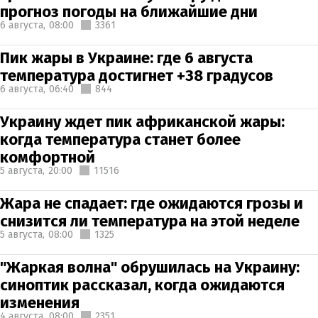
прогноз погоды на ближайшие дни
6 августа,
08:00
3361
Пик жары в Украине: где 6 августа
температура достигнет +38 градусов
6 августа,
06:40
844
Украину ждет пик африканской жары:
когда температура станет более
комфортной
5 августа,
20:00
11516
Жара не спадает: где ожидаются грозы и
снизится ли температура на этой неделе
5 августа,
08:00
1325
"Жаркая волна" обрушилась на Украину:
синоптик рассказал, когда ожидаются
изменения
4 августа,
08:00
2351