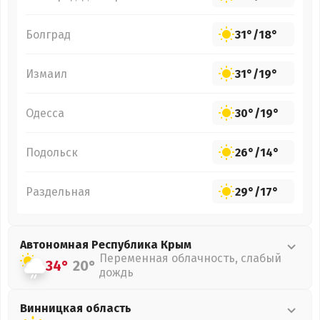
Болград
31°
/
18°
Измаил
31°
/
19°
Одесса
30°
/
19°
Подольск
26°
/
14°
Раздельная
29°
/
17°
Автономная Республика Крым
Переменная облачность, слабый
34°
20°
дождь
Винницкая
область