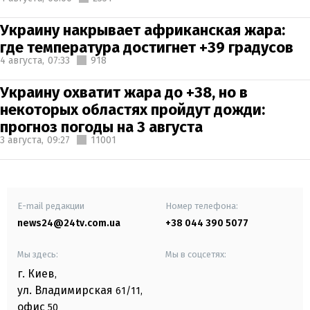
Украину накрывает африканская жара:
где температура достигнет +39 градусов
4 августа,
07:33
918
Украину охватит жара до +38, но в
некоторых областях пройдут дожди:
прогноз погоды на 3 августа
3 августа,
09:27
11001
E-mail редакции
Номер телефона:
news24@24tv.com.ua
+38 044 390 5077
Мы здесь:
Мы в соцсетях:
г. Киев
,
ул. Владимирская
61/11,
офис
50