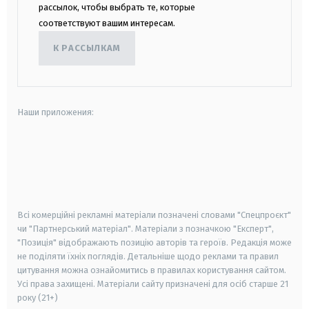
рассылок, чтобы выбрать те, которые
соответствуют вашим интересам.
К РАССЫЛКАМ
Наши приложения:
android
apple
smart tv
samsung smart tv
Всі комерційні рекламні матеріали позначені словами "Спецпроєкт"
чи "Партнерський матеріал". Матеріали з позначкою "Експерт",
"Позиція" відображають позицію авторів та героїв. Редакція може
не поділяти їхніх поглядів. Детальніше щодо реклами та правил
цитування можна ознайомитись в правилах користування сайтом.
Усі права захищені.
Матеріали сайту призначені для осіб старше
21
року (21+)