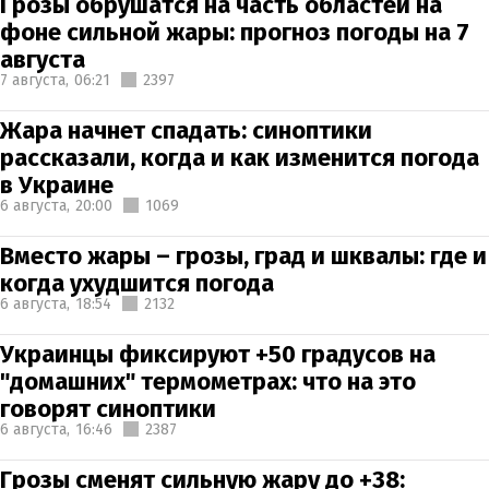
Грозы обрушатся на часть областей на
фоне сильной жары: прогноз погоды на 7
августа
7 августа,
06:21
2397
Жара начнет спадать: синоптики
рассказали, когда и как изменится погода
в Украине
6 августа,
20:00
1069
Вместо жары – грозы, град и шквалы: где и
когда ухудшится погода
6 августа,
18:54
2132
Украинцы фиксируют +50 градусов на
"домашних" термометрах: что на это
говорят синоптики
6 августа,
16:46
2387
Грозы сменят сильную жару до +38: