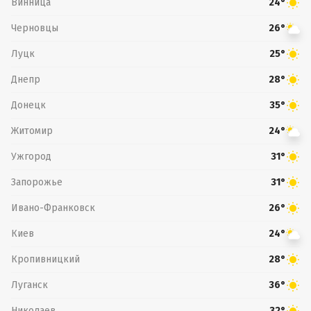
Винница
24°
Черновцы
26°
Луцк
25°
Днепр
28°
Донецк
35°
Житомир
24°
Ужгород
31°
Запорожье
31°
Ивано-Франковск
26°
Киев
24°
Кропивницкий
28°
Луганск
36°
Николаев
32°