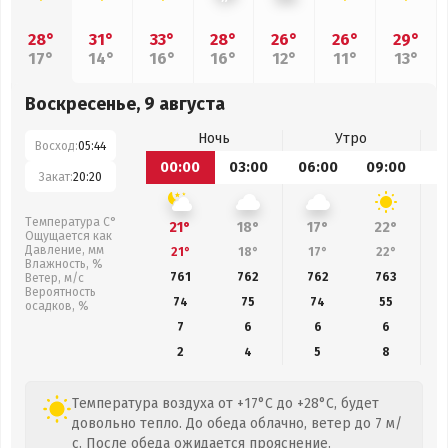
28°
31°
33°
28°
26°
26°
29°
17°
14°
16°
16°
12°
11°
13°
Воскресенье, 9 августа
Ночь
Утро
Восход:
05:44
00:00
03:00
06:00
09:00
1
Закат:
20:20
Температура С°
21°
18°
17°
22°
Ощущается как
Давление, мм
21°
18°
17°
22°
Влажность, %
761
762
762
763
Ветер, м/с
Вероятность
74
75
74
55
осадков, %
7
6
6
6
2
4
5
8
Температура воздуха от +17°C до +28°C, будет
довольно тепло. До обеда облачно, ветер до 7 м/
с. После обеда ожидается прояснение.