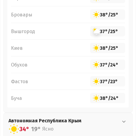
Бровары
38°
/
25°
Вышгород
37°
/
25°
Киев
38°
/
25°
Обухов
37°
/
24°
Фастов
37°
/
23°
Буча
38°
/
24°
Автономная Республика Крым
34°
19°
Ясно