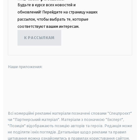
Будьте в курсе всех новостей и
обновлений! Перейдите на страницу наших
рассылок, чтобы выбрать те, которые
соответствуют вашим интересам.
К РАССЫЛКАМ
Наши приложения:
android
apple
smart tv
samsung smart tv
Всі комерційні рекламні матеріали позначені словами "Спецпроєкт"
чи "Партнерський матеріал". Матеріали з позначкою "Експерт",
"Позиція" відображають позицію авторів та героїв. Редакція може
не поділяти їхніх поглядів. Детальніше щодо реклами та правил
цитування можна ознайомитись в правилах користування сайтом.