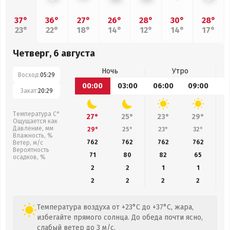
37°
36°
27°
26°
28°
30°
28°
23°
22°
18°
14°
12°
14°
17°
Четверг, 6 августа
Ночь
Утро
Восход:
05:29
00:00
03:00
06:00
09:00
1
Закат:
20:29
Температура С°
27°
25°
23°
29°
Ощущается как
Давление, мм
29°
25°
23°
32°
Влажность, %
762
762
762
762
Ветер, м/с
Вероятность
71
80
82
65
осадков, %
2
2
1
1
2
2
2
2
Температура воздуха от +23°C до +37°C, жара,
избегайте прямого солнца. До обеда почти ясно,
слабый ветер до 3 м/с.