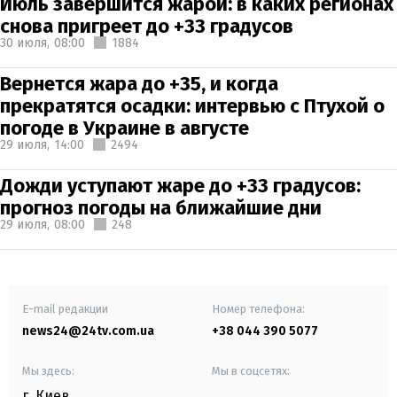
Июль завершится жарой: в каких регионах
снова пригреет до +33 градусов
30 июля,
08:00
1884
Вернется жара до +35, и когда
прекратятся осадки: интервью с Птухой о
погоде в Украине в августе
29 июля,
14:00
2494
Дожди уступают жаре до +33 градусов:
прогноз погоды на ближайшие дни
29 июля,
08:00
248
E-mail редакции
Номер телефона:
news24@24tv.com.ua
+38 044 390 5077
Мы здесь:
Мы в соцсетях:
г. Киев
,