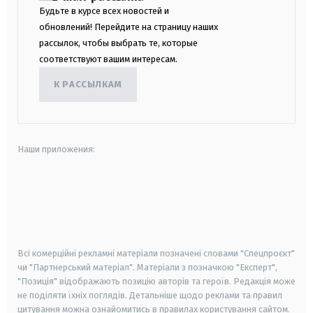
Будьте в курсе всех новостей и
обновлений! Перейдите на страницу наших
рассылок, чтобы выбрать те, которые
соответствуют вашим интересам.
К РАССЫЛКАМ
Наши приложения:
android
apple
smart tv
samsung smart tv
Всі комерційні рекламні матеріали позначені словами "Спецпроєкт"
чи "Партнерський матеріал". Матеріали з позначкою "Експерт",
"Позиція" відображають позицію авторів та героїв. Редакція може
не поділяти їхніх поглядів. Детальніше щодо реклами та правил
цитування можна ознайомитись в правилах користування сайтом.