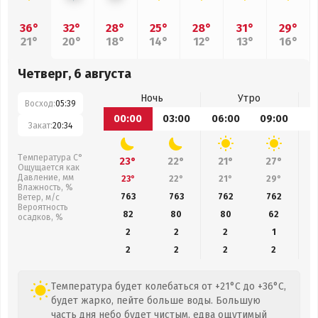
36°
32°
28°
25°
28°
31°
29°
21°
20°
18°
14°
12°
13°
16°
Четверг, 6 августа
Ночь
Утро
Восход:
05:39
00:00
03:00
06:00
09:00
1
Закат:
20:34
Температура С°
23°
22°
21°
27°
Ощущается как
Давление, мм
23°
22°
21°
29°
Влажность, %
763
763
762
762
Ветер, м/с
Вероятность
82
80
80
62
осадков, %
2
2
2
1
2
2
2
2
Температура будет колебаться от +21°C до +36°C,
будет жарко, пейте больше воды. Большую
часть дня небо будет чистым, едва ощутимый