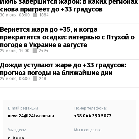
Июль завершится жарой: в каких регионах
снова пригреет до +33 градусов
30 июля,
08:00
1884
Вернется жара до +35, и когда
прекратятся осадки: интервью с Птухой о
погоде в Украине в августе
29 июля,
14:00
2494
Дожди уступают жаре до +33 градусов:
прогноз погоды на ближайшие дни
29 июля,
08:00
248
E-mail редакции
Номер телефона:
news24@24tv.com.ua
+38 044 390 5077
Мы здесь:
Мы в соцсетях:
г. Киев
,