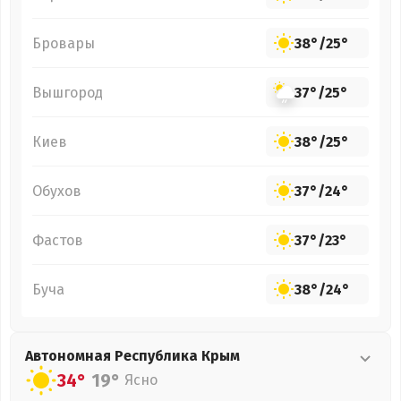
Бровары
38°
/
25°
Вышгород
37°
/
25°
Киев
38°
/
25°
Обухов
37°
/
24°
Фастов
37°
/
23°
Буча
38°
/
24°
Автономная Республика Крым
34°
19°
Ясно