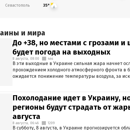
Севастополь
35°
раины и мира
До +38, но местами с грозами и
будет погода на выходных
8 августа,
08:00
444
В эти выходные в Украине сильная жара начнет осл
прохождением холодного атмосферного фронта в 
ожидается понижение температуры воздуха, за ис
Крыма.
Похолодание идет в Украину, н
регионы будут страдать от жары
августа
8 августа,
06:46
1209
В субботу, 8 августа, в Украине прогнозируется об