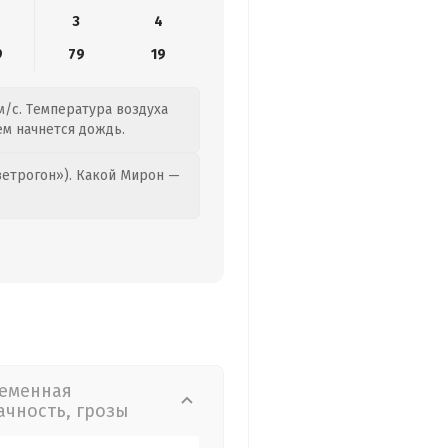
3
4
9
79
19
м/с. Температура воздуха
нем начнется дождь.
етрогон»). Какой Мирон —
еменная
ачность, грозы