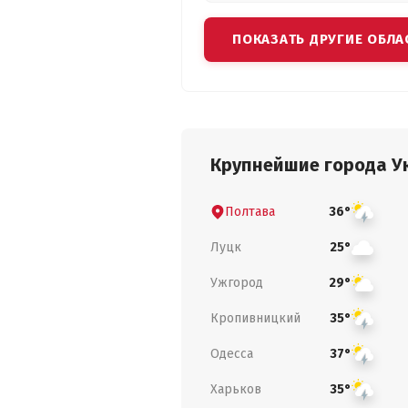
ПОКАЗАТЬ ДРУГИЕ ОБЛА
Крупнейшие города У
Полтава
36°
Луцк
25°
Ужгород
29°
Кропивницкий
35°
Одесса
37°
Харьков
35°