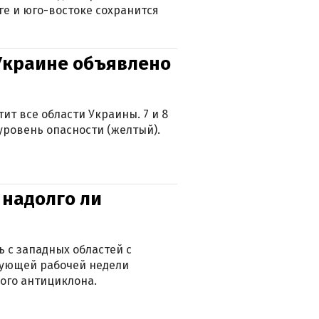
ге и юго-востоке сохранится
 Украине объявлено
ит все области Украины. 7 и 8
 уровень опасности (желтый).
 надолго ли
 с западных областей с
дующей рабочей недели
ого антициклона.