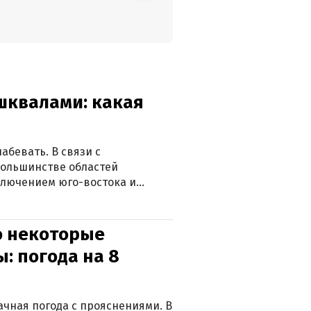
 шквалами: какая
абевать. В связи с
большинстве областей
ключением юго-востока и
о некоторые
: погода на 8
лачная погода с прояснениями. В