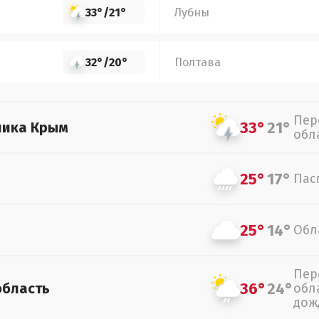
33°
/
21°
Лубны
32°
/
20°
Полтава
Пер
33°
21°
лика Крым
обл
25°
17°
Пас
25°
14°
Обл
Пер
36°
24°
область
обл
дож