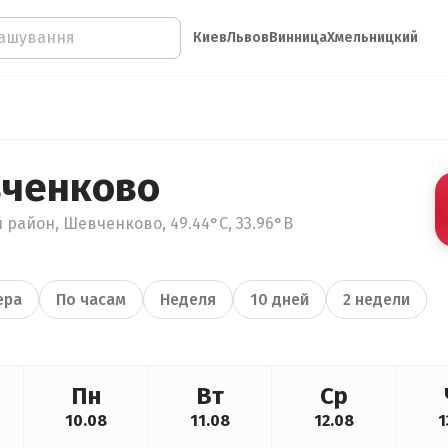
Киев
Львов
Винница
Хмельницкий
вченково
 район, Шевченково, 49.44°С, 33.96°В
ера
По часам
Неделя
10 дней
2 недели
Пн
Вт
Ср
10.08
11.08
12.08
1