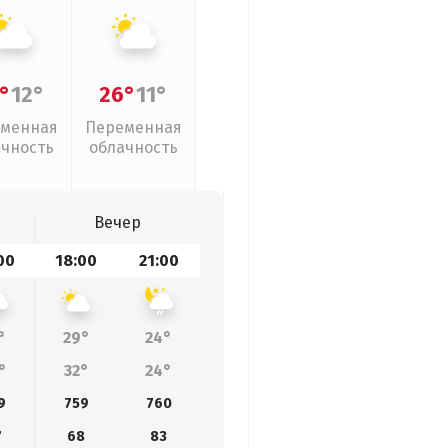
°
12°
26°
11°
менная
Переменная
ачность
облачность
Вечер
00
18:00
21:00
°
29°
24°
°
32°
24°
9
759
760
7
68
83