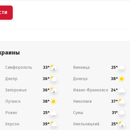
СТИ
краины
Симферополь
Винница
33°
25°
Днепр
Донецк
36°
38°
Запорожье
Ивано-Франковск
36°
24°
Луганск
Николаев
38°
37°
Ровно
Сумы
25°
31°
Херсон
Хмельницкий
39°
25°