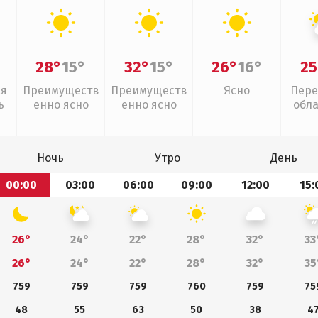
28°
15°
32°
15°
26°
16°
25
ая
Преимуществ
Преимуществ
Ясно
Пере
ь
енно ясно
енно ясно
обл
Ночь
Утро
День
00:00
03:00
06:00
09:00
12:00
15:
26°
24°
22°
28°
32°
33
26°
24°
22°
28°
32°
35
759
759
759
760
759
75
48
55
63
50
38
4