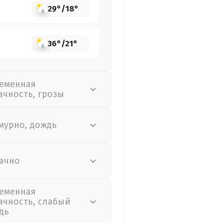
29°
/
18°
36°
/
21°
еменная
ачность, грозы
мурно, дождь
ачно
еменная
ачность, слабый
дь