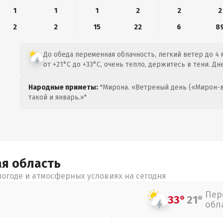
1
1
1
2
2
2
2
2
15
22
6
8
До обеда переменная облачность, легкий ветер до 4 
от +21°C до +33°C, очень тепло, держитесь в тени. Д
Народные приметы:
"Мирона. «Ветреный день («Мирон-в
такой и январь.»"
ая
область
огоде и атмосферных условиях на сегодня
Пер
33°
21°
обл