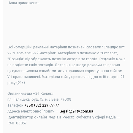
Наши приложения:
android
apple
smart tv
samsung smart tv
Всі комерційні рекламні матеріали позначені словами "Спецпроєкт"
чи "Партнерський матеріал". Матеріали з позначкою "Експерт",
"Позиція" відображають позицію авторів та героїв. Редакція може
не поділяти їхніх поглядів. Детальніше щодо реклами та правил
цитування можна ознайомитись в правилах користування сайтом.
Усі права захищені.
Матеріали сайту призначені для осіб старше
21
року (21+)
Онлайн-медіа «24 Канал»
пл. Галицька, буд. 15, м. Львів, 79008
Телефон
+380 (32) 229-77-77
Адреса електронної пошти —
legal@24tv.com.ua
Ідентифікатор онлайн-медіа в Реєстрі суб'єктів у сфері медіа —
R40-06057