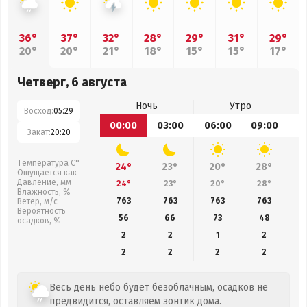
36°
37°
32°
28°
29°
31°
29°
20°
20°
21°
18°
15°
15°
17°
Четверг, 6 августа
Ночь
Утро
Восход:
05:29
00:00
03:00
06:00
09:00
1
Закат:
20:20
Температура С°
24°
23°
20°
28°
Ощущается как
Давление, мм
24°
23°
20°
28°
Влажность, %
763
763
763
763
Ветер, м/с
Вероятность
56
66
73
48
осадков, %
2
2
1
2
2
2
2
2
Весь день небо будет безоблачным, осадков не
предвидится, оставляем зонтик дома.