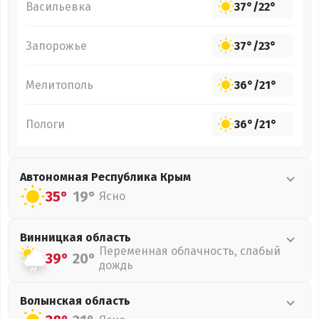
Васильевка
37°
/
22°
Запорожье
37°
/
23°
Мелитополь
36°
/
21°
Пологи
36°
/
21°
Автономная Республика Крым
35°
19°
Ясно
Винницкая
область
Переменная облачность, слабый
39°
20°
дождь
Волынская
область