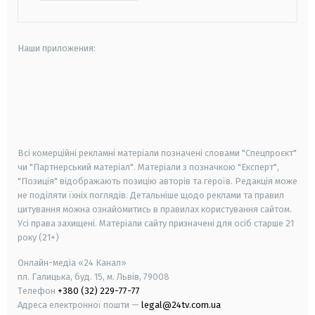
Наши приложения:
android
apple
smart tv
samsung smart tv
Всі комерційні рекламні матеріали позначені словами "Спецпроєкт"
чи "Партнерський матеріал". Матеріали з позначкою "Експерт",
"Позиція" відображають позицію авторів та героїв. Редакція може
не поділяти їхніх поглядів. Детальніше щодо реклами та правил
цитування можна ознайомитись в правилах користування сайтом.
Усі права захищені.
Матеріали сайту призначені для осіб старше
21
року (21+)
Онлайн-медіа «24 Канал»
пл. Галицька, буд. 15, м. Львів, 79008
Телефон
+380 (32) 229-77-77
Адреса електронної пошти —
legal@24tv.com.ua