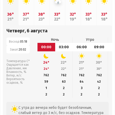
36°
37°
38°
33°
32°
33°
33°
21°
21°
23°
22°
19°
18°
18°
Четверг, 6 августа
Ночь
Утро
Восход:
05:18
00:00
03:00
06:00
09:00
1
Закат:
20:02
Температура С°
24°
22°
21°
30°
Ощущается как
Давление, мм
24°
22°
21°
30°
Влажность, %
762
762
762
762
Ветер, м/с
Вероятность
59
63
64
42
осадков, %
1
2
3
2
2
2
2
2
С утра до вечера небо будет безоблачным,
слабый ветер до 3 м/с, без осадков. Температура