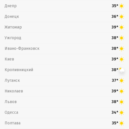
Днепр
35°
Донецк
36°
Житомир
39°
Ужгород
38°
Ивано-Франковск
38°
Киев
39°
Кропивницкий
38°
Луганск
37°
Николаев
39°
Львов
38°
Одесса
34°
Полтава
35°