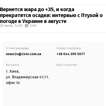
Вернется жара до +35, и когда
прекратятся осадки: интервью с Птухой о
погоде в Украине в августе
29 июля,
14:00
2494
E-mail редакции
Номер телефона:
news24@24tv.com.ua
+38 044 390 5077
Мы здесь:
Мы в соцсетях:
г. Киев
,
ул. Владимирская
61/11,
офис
50