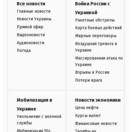
Все новости
Война России с
Главные новости
Украиной
Новости Украины
Ракетные обстрелы
Прямой эфир
Карта боевых действий
Видеоновости
Мирные переговоры
Аудионовости
Воздушная тревога в
Украине
Погода
Массированная атака по
Украине
Взрывы в России
Потери врага
Мобилизация в
Новости экономики
Цена нефти
Украине
Курсы валют
Увольнение с военной
службы
Финансовые новости
Мобилизация 50+
Тарифы на