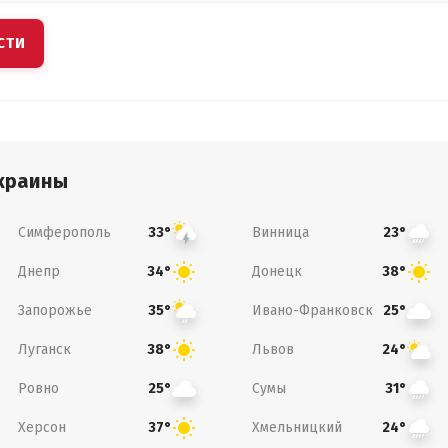
СТИ
краины
Симферополь
Винница
33°
23°
Днепр
Донецк
34°
38°
Запорожье
Ивано-Франковск
35°
25°
Луганск
Львов
38°
24°
Ровно
Сумы
25°
31°
Херсон
Хмельницкий
37°
24°