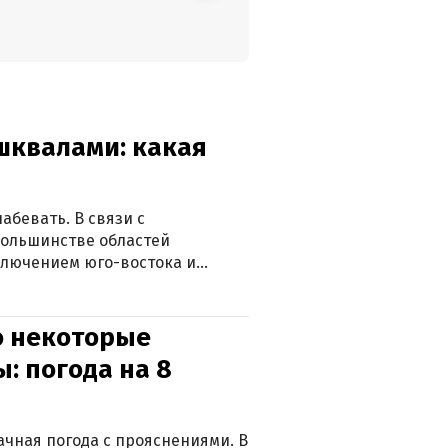
 шквалами: какая
абевать. В связи с
большинстве областей
ключением юго-востока и
о некоторые
: погода на 8
лачная погода с прояснениями. В