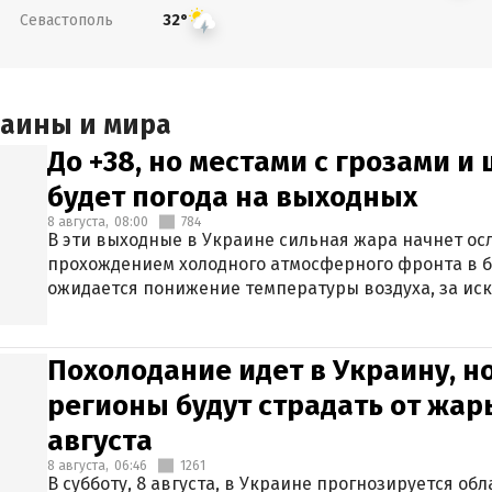
Севастополь
32°
раины и мира
До +38, но местами с грозами и
будет погода на выходных
8 августа,
08:00
784
В эти выходные в Украине сильная жара начнет осл
прохождением холодного атмосферного фронта в 
ожидается понижение температуры воздуха, за ис
Крыма.
Похолодание идет в Украину, н
регионы будут страдать от жары
августа
8 августа,
06:46
1261
В субботу, 8 августа, в Украине прогнозируется об