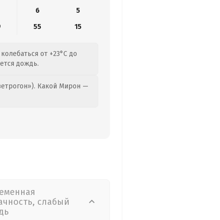
6
5
9
55
15
колебаться от +23°C до
нется дождь.
етрогон»). Какой Мирон —
еменная
ачность, слабый
дь