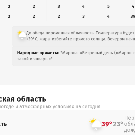
2
2
3
4
5
4
2
2
2
3
4
3
До обеда переменная облачность. Температура будет 
+39°C, жара, избегайте прямого солнца. Вечером нач
Народные приметы:
"Мирона. «Ветреный день («Мирон-в
такой и январь.»"
ская
область
огоде и атмосферных условиях на сегодня
Пер
39°
23°
сть
обл
дож