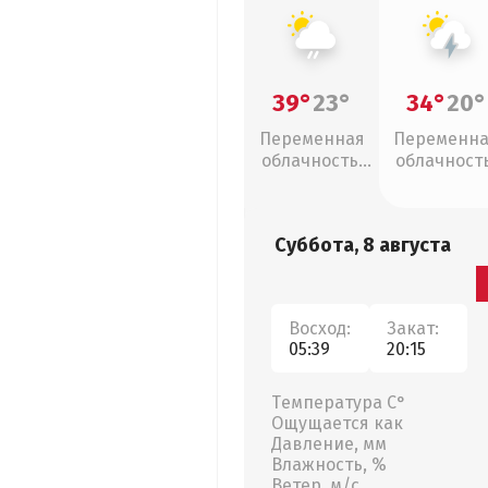
39°
23°
34°
20°
Переменная
Переменн
облачность,
облачность
слабый дождь
грозы
Суббота, 8 августа
Восход:
Закат:
05:39
20:15
Температура С°
Ощущается как
Давление, мм
Влажность, %
Ветер, м/с