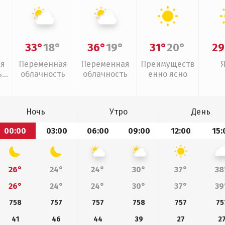
33°
18°
36°
19°
31°
20°
29
ая
Переменная
Переменная
Преимуществ
,
облачность
облачность
енно ясно
Ночь
Утро
День
00:00
03:00
06:00
09:00
12:00
15:
26°
24°
24°
30°
37°
38
26°
24°
24°
30°
37°
39
758
757
757
758
757
75
41
46
44
39
27
2