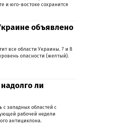
ге и юго-востоке сохранится
 Украине объявлено
ит все области Украины. 7 и 8
 уровень опасности (желтый).
 надолго ли
 с западных областей с
дующей рабочей недели
ого антициклона.