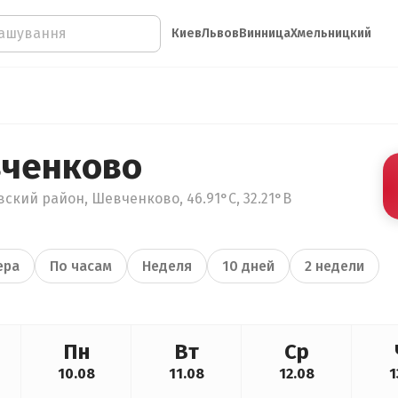
Киев
Львов
Винница
Хмельницкий
вченково
ский район, Шевченково, 46.91°С, 32.21°В
ера
По часам
Неделя
10 дней
2 недели
Пн
Вт
Ср
10.08
11.08
12.08
1