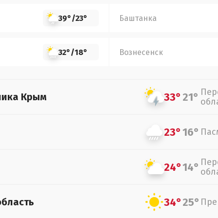
39°
/
23°
Баштанка
32°
/
18°
Вознесенск
Пер
33°
21°
лика Крым
обл
23°
16°
Пас
Пер
24°
14°
обл
34°
25°
область
Пре