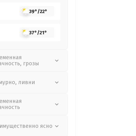
39°
/
22°
37°
/
21°
еменная
ачность, грозы
мурно, ливни
еменная
ачность
имущественно ясно