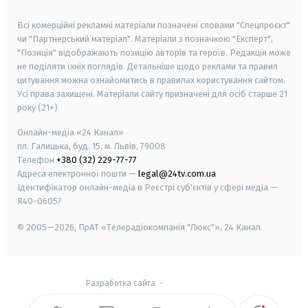
smart tv
samsung smart tv
Всі комерційні рекламні матеріали позначені словами "Спецпроєкт"
чи "Партнерський матеріал". Матеріали з позначкою "Експерт",
"Позиція" відображають позицію авторів та героїв. Редакція може
не поділяти їхніх поглядів. Детальніше щодо реклами та правил
цитування можна ознайомитись в правилах користування сайтом.
Усі права захищені.
Матеріали сайту призначені для осіб старше
21
року (21+)
Онлайн-медіа «24 Канал»
пл. Галицька, буд. 15, м. Львів, 79008
Телефон
+380 (32) 229-77-77
Адреса електронної пошти —
legal@24tv.com.ua
Ідентифікатор онлайн-медіа в Реєстрі суб'єктів у сфері медіа —
R40-06057
© 2005—2026,
ПрАТ «Телерадіокомпанія "Люкс"», 24 Канал.
Разработка сайта
-