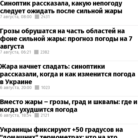
Синоптик рассказала, какую непогоду
следует ожидать после сильной жары
7 августа,
08:00
2431
Грозы обрушатся на часть областей на
фоне сильной жары: прогноз погоды на 7
августа
7 августа,
06:21
2382
Жара начнет спадать: синоптики
рассказали, когда и как изменится погода
в Украине
6 августа,
20:00
1023
Вместо жары – грозы, град и шквалы: где и
когда ухудшится погода
6 августа,
18:54
2121
Украинцы фиксируют +50 градусов на
"домашних" термометрах: что на это