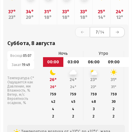
37°
34°
31°
33°
33°
25°
24°
23°
20°
18°
18°
18°
14°
12°
7
/14
Суббота, 8 августа
Ночь
Утро
Восход:
05:07
00:00
03:00
06:00
09:00
1
Закат:
19:49
Температура С°
26°
24°
23°
31°
Ощущается как
Давление, мм
26°
24°
23°
31°
Влажность, %
759
759
759
759
Ветер, м/с
Вероятность
42
45
48
30
осадков, %
4
4
3
2
2
2
2
2
Температура воздуха от +23°C до +37°C, жара,