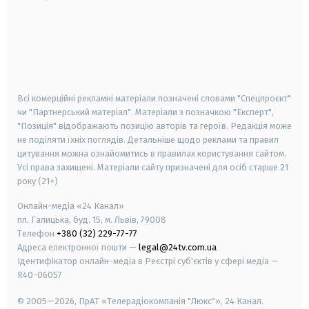
android
apple
smart tv
samsung smart tv
Всі комерційні рекламні матеріали позначені словами "Спецпроєкт"
чи "Партнерський матеріал". Матеріали з позначкою "Експерт",
"Позиція" відображають позицію авторів та героїв. Редакція може
не поділяти їхніх поглядів. Детальніше щодо реклами та правил
цитування можна ознайомитись в правилах користування сайтом.
Усі права захищені.
Матеріали сайту призначені для осіб старше
21
року (21+)
Онлайн-медіа «24 Канал»
пл. Галицька, буд. 15, м. Львів, 79008
Телефон
+380 (32) 229-77-77
Адреса електронної пошти —
legal@24tv.com.ua
Ідентифікатор онлайн-медіа в Реєстрі суб'єктів у сфері медіа —
R40-06057
© 2005—2026,
ПрАТ «Телерадіокомпанія "Люкс"», 24 Канал.