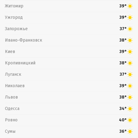
Житомир
39°
Ужгород
39°
Запорожье
37°
Ивано-Франковск
38°
Киев
39°
Кропивницкий
38°
Луганск
37°
Николаев
39°
Львов
38°
Одесса
34°
Ровно
40°
Сумы
36°