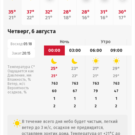
35°
37°
32°
28°
28°
31°
30°
21°
22°
21°
18°
16°
16°
17°
Четверг, 6 августа
Ночь
Утро
Восход:
05:18
00:00
03:00
06:00
09:00
1
Закат:
20:15
Температура С°
25°
23°
21°
29°
Ощущается как
Давление, мм
25°
23°
21°
29°
Влажность, %
763
763
763
763
Ветер, м/с
Вероятность
60
67
79
47
осадков, %
1
1
1
1
2
2
2
2
В течение всего дня небо будет чистым, легкий
ветер до 3 м/с, осадков не предвидится,
оставляем зонтик дома. Температура от +21°C до