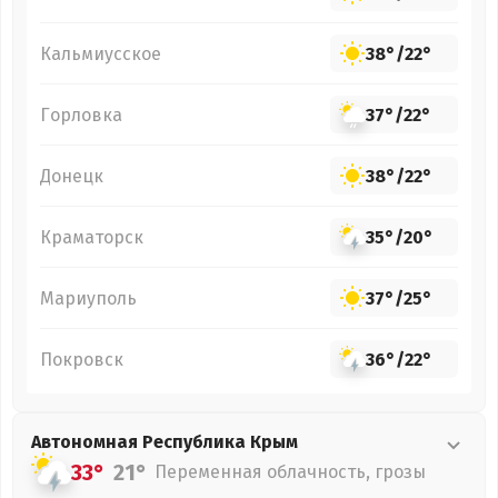
Кальмиусское
38°
/
22°
Горловка
37°
/
22°
Донецк
38°
/
22°
Краматорск
35°
/
20°
Мариуполь
37°
/
25°
Покровск
36°
/
22°
Автономная Республика Крым
33°
21°
Переменная облачность, грозы