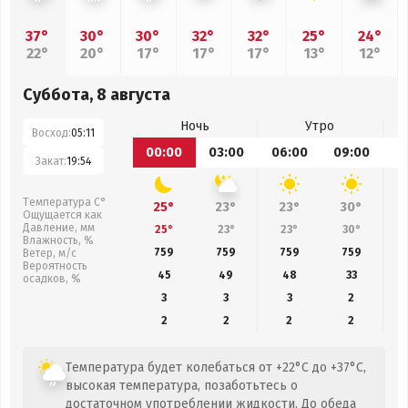
37°
30°
30°
32°
32°
25°
24°
22°
20°
17°
17°
17°
13°
12°
Суббота, 8 августа
Ночь
Утро
Восход:
05:11
00:00
03:00
06:00
09:00
1
Закат:
19:54
Температура С°
25°
23°
23°
30°
Ощущается как
Давление, мм
25°
23°
23°
30°
Влажность, %
759
759
759
759
Ветер, м/с
Вероятность
45
49
48
33
осадков, %
3
3
3
2
2
2
2
2
Температура будет колебаться от +22°C до +37°C,
высокая температура, позаботьтесь о
достаточном употреблении жидкости. До обеда