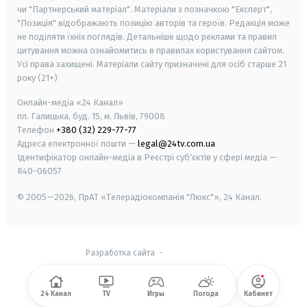
чи "Партнерський матеріал". Матеріали з позначкою "Експерт",
"Позиція" відображають позицію авторів та героїв. Редакція може
не поділяти їхніх поглядів. Детальніше щодо реклами та правил
цитування можна ознайомитись в правилах користування сайтом.
Усі права захищені.
Матеріали сайту призначені для осіб старше
21
року (21+)
Онлайн-медіа «24 Канал»
пл. Галицька, буд. 15, м. Львів, 79008
Телефон
+380 (32) 229-77-77
Адреса електронної пошти —
legal@24tv.com.ua
Ідентифікатор онлайн-медіа в Реєстрі суб'єктів у сфері медіа —
R40-06057
© 2005—2026,
ПрАТ «Телерадіокомпанія "Люкс"», 24 Канал.
Разработка сайта
-
24 Канал
TV
Игры
Погода
Кабинет