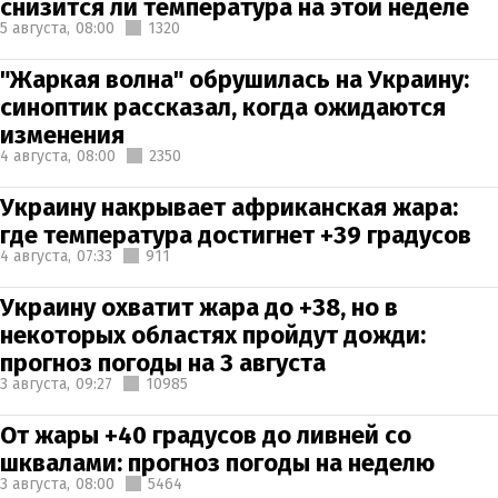
снизится ли температура на этой неделе
5 августа,
08:00
1320
"Жаркая волна" обрушилась на Украину:
синоптик рассказал, когда ожидаются
изменения
4 августа,
08:00
2350
Украину накрывает африканская жара:
где температура достигнет +39 градусов
4 августа,
07:33
911
Украину охватит жара до +38, но в
некоторых областях пройдут дожди:
прогноз погоды на 3 августа
3 августа,
09:27
10985
От жары +40 градусов до ливней со
шквалами: прогноз погоды на неделю
3 августа,
08:00
5464