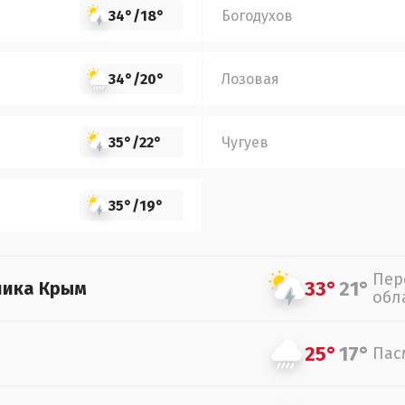
34°
/
18°
Богодухов
34°
/
20°
Лозовая
35°
/
22°
Чугуев
35°
/
19°
Пер
33°
21°
лика Крым
обл
25°
17°
Пас