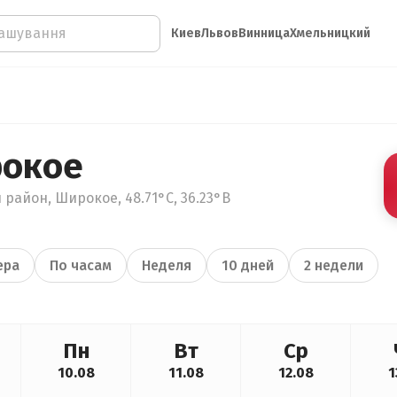
Киев
Львов
Винница
Хмельницкий
рокое
 район, Широкое, 48.71°С, 36.23°В
ера
По часам
Неделя
10 дней
2 недели
Пн
Вт
Ср
10.08
11.08
12.08
1