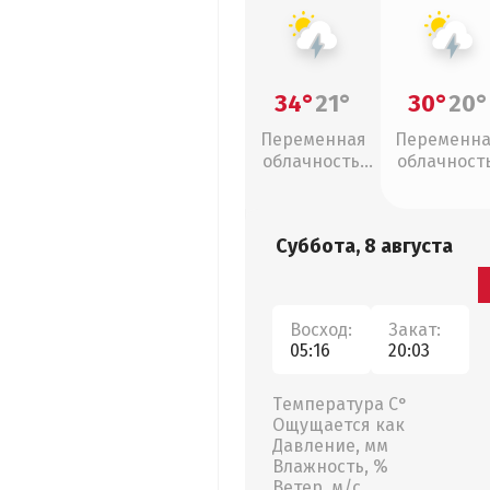
34°
21°
30°
20°
Переменная
Переменн
облачность,
облачность
грозы
грозы
Суббота, 8 августа
Восход:
Закат:
05:16
20:03
Температура С°
Ощущается как
Давление, мм
Влажность, %
Ветер, м/с