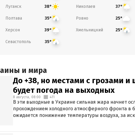
Луганск
Николаев
38°
37°
Полтава
Ровно
35°
25°
Херсон
Хмельницкий
39°
25°
Севастополь
35°
раины и мира
До +38, но местами с грозами и
будет погода на выходных
8 августа,
08:00
411
В эти выходные в Украине сильная жара начнет осл
прохождением холодного атмосферного фронта в 
ожидается понижение температуры воздуха, за ис
Крыма.