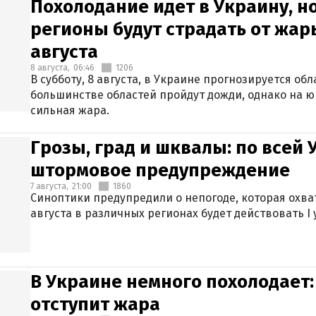
Похолодание идет в Украину, н
регионы будут страдать от жары
августа
8 августа,
06:46
1206
В субботу, 8 августа, в Украине прогнозируется об
большинстве областей пройдут дожди, однако на ю
сильная жара.
Грозы, град и шквалы: по всей
штормовое предупреждение
7 августа,
21:00
1860
Синоптики предупредили о непогоде, которая охват
августа в различных регионах будет действовать I
В Украине немного похолодает:
отступит жара