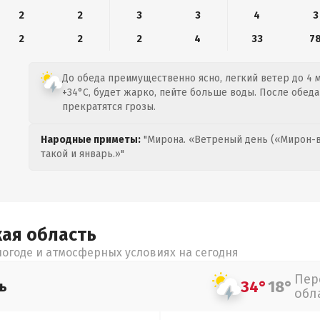
2
2
3
3
4
3
2
2
2
4
33
7
До обеда преимущественно ясно, легкий ветер до 4 м
+34°C, будет жарко, пейте больше воды. После обеда
прекратятся грозы.
Народные приметы:
"Мирона. «Ветреный день («Мирон-в
такой и январь.»"
кая
область
огоде и атмосферных условиях на сегодня
Пер
34°
18°
ь
обл