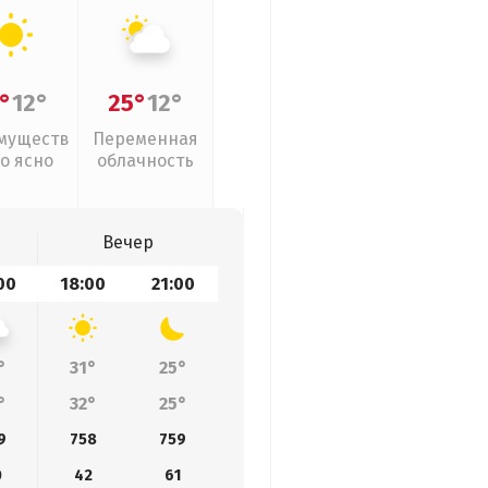
°
12°
25°
12°
муществ
Переменная
о ясно
облачность
Вечер
00
18:00
21:00
°
31°
25°
°
32°
25°
9
758
759
0
42
61