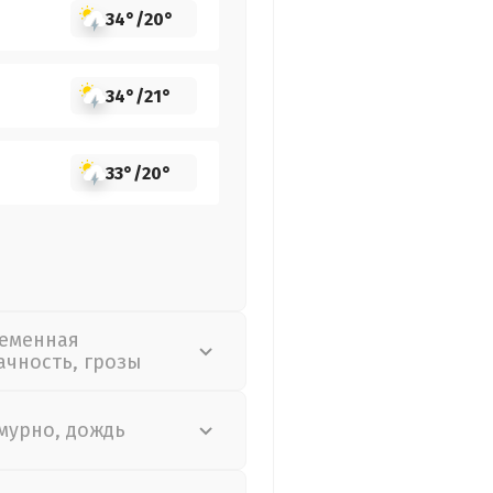
34°
/
20°
34°
/
21°
33°
/
20°
еменная
ачность, грозы
мурно, дождь