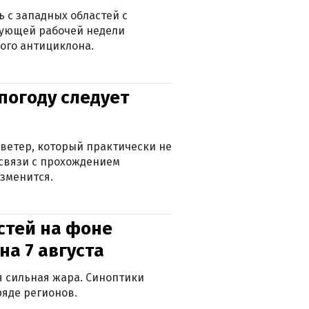
 с западных областей с
дующей рабочей недели
ого антициклона.
погоду следует
ветер, который практически не
в связи с прохождением
зменится.
стей на фоне
на 7 августа
ся сильная жара. Синоптики
яде регионов.