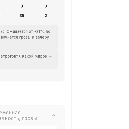
3
3
8
35
2
/с. Ожидается от +21°C до
 начнется гроза. К вечеру
етрогон»). Какой Мирон —
еменная
ачность, грозы