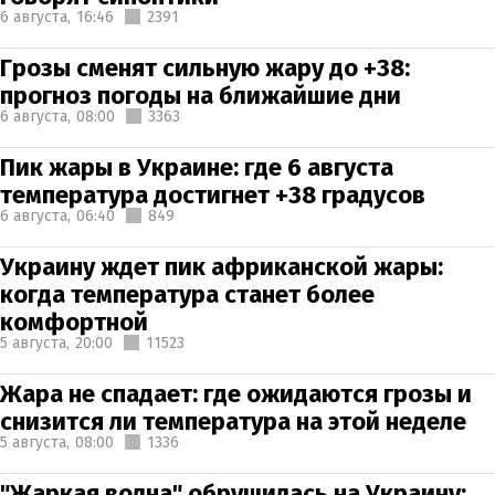
6 августа,
16:46
2391
Грозы сменят сильную жару до +38:
прогноз погоды на ближайшие дни
6 августа,
08:00
3363
Пик жары в Украине: где 6 августа
температура достигнет +38 градусов
6 августа,
06:40
849
Украину ждет пик африканской жары:
когда температура станет более
комфортной
5 августа,
20:00
11523
Жара не спадает: где ожидаются грозы и
снизится ли температура на этой неделе
5 августа,
08:00
1336
"Жаркая волна" обрушилась на Украину: