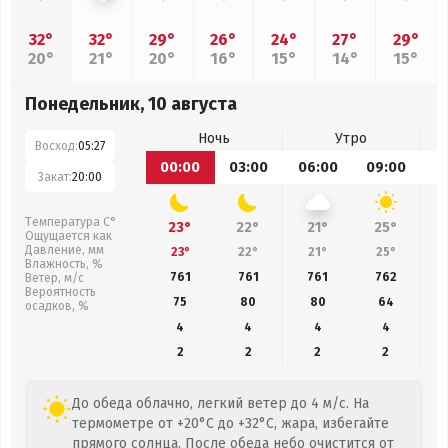
32°
32°
29°
26°
24°
27°
29°
20°
21°
20°
16°
15°
14°
15°
Понедельник, 10 августа
Ночь
Утро
Восход:
05:27
00:00
03:00
06:00
09:00
1
Закат:
20:00
Температура С°
23°
22°
21°
25°
Ощущается как
Давление, мм
23°
22°
21°
25°
Влажность, %
761
761
761
762
Ветер, м/с
Вероятность
75
80
80
64
осадков, %
4
4
4
4
2
2
2
2
До обеда облачно, легкий ветер до 4 м/с. На
термометре от +20°C до +32°C, жара, избегайте
прямого солнца. После обеда небо очистится от