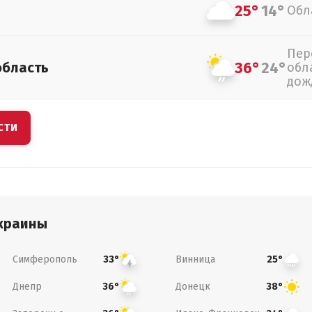
25°
14°
Обл
Пер
36°
24°
область
обл
дож
СТИ
краины
Симферополь
Винница
33°
25°
Днепр
Донецк
36°
38°