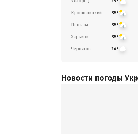
Ужгород
29°
Кропивницкий
35°
Полтава
35°
Харьков
35°
Чернигов
24°
Новости погоды Ук