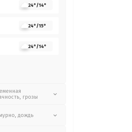
24°
/
14°
24°
/
15°
24°
/
14°
еменная
ачность, грозы
мурно, дождь