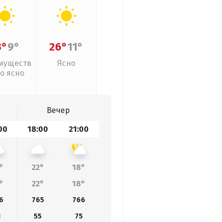
3°
9°
26°
11°
муществ
Ясно
о ясно
Вечер
00
18:00
21:00
°
22°
18°
°
22°
18°
6
765
766
1
55
75