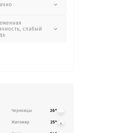
ачно
еменная
ачность, слабый
дь
Черновцы
26°
Житомир
25°