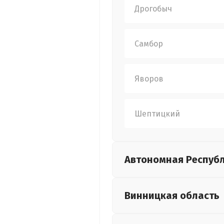
Дрогобыч
Самбор
Яворов
Шептицкий
Автономная Респуб
Винницкая
область