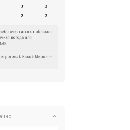
3
2
2
2
небо очистится от облаков.
ичная погода для
ами.
етрогон»). Какой Мирон —
ачно