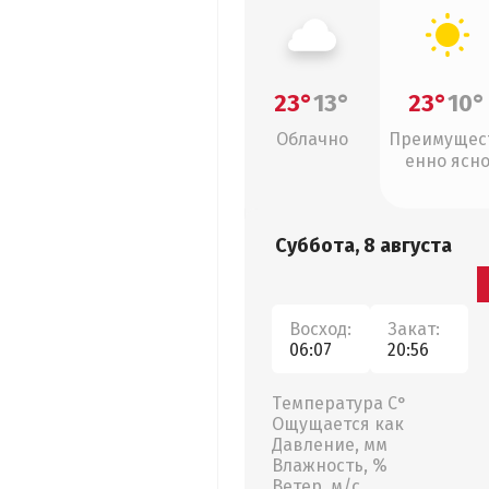
23°
13°
23°
10°
Облачно
Преимущес
енно ясн
Суббота, 8 августа
Восход:
Закат:
06:07
20:56
Температура С°
Ощущается как
Давление, мм
Влажность, %
Ветер, м/с