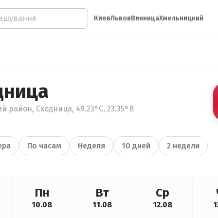
Киев
Львов
Винница
Хмельницкий
дница
й район, Сходница, 49.23°С, 23.35°В
ера
По часам
Неделя
10 дней
2 недели
Пн
Вт
Ср
10.08
11.08
12.08
1