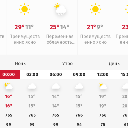
29°
11°
25°
14°
21°
9°
2
тв
Преимуществ
Переменная
Преимуществ
Преи
о
енно ясно
облачность,
енно ясно
енн
ливни
Ночь
Утро
День
00:00
03:00
06:00
09:00
12:00
15:
16°
15°
14°
15°
19°
20
16°
15°
14°
15°
19°
20
765
765
765
766
766
76
99
99
99
94
75
6