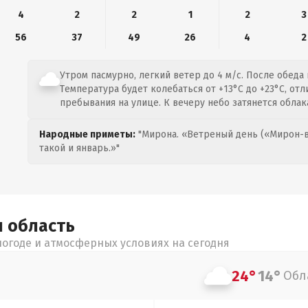
4
2
2
1
2
3
56
37
49
26
4
2
Утром пасмурно, легкий ветер до 4 м/с. После обеда 
Температура будет колебаться от +13°C до +23°C, отл
пребывания на улице. К вечеру небо затянется облак
Народные приметы:
"Мирона. «Ветреный день («Мирон-в
такой и январь.»"
я
область
огоде и атмосферных условиях на сегодня
24°
14°
Обл