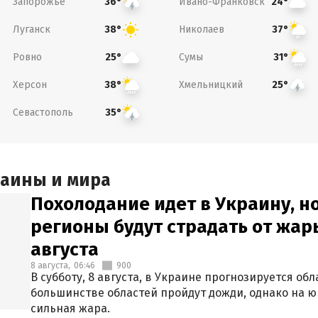
Запорожье
Ивано-Франковск
36°
24°
Луганск
Николаев
38°
37°
Ровно
Сумы
25°
31°
Херсон
Хмельницкий
38°
25°
Севастополь
35°
раины и мира
Похолодание идет в Украину, н
регионы будут страдать от жары
августа
8 августа,
06:46
900
В субботу, 8 августа, в Украине прогнозируется об
большинстве областей пройдут дожди, однако на ю
сильная жара.