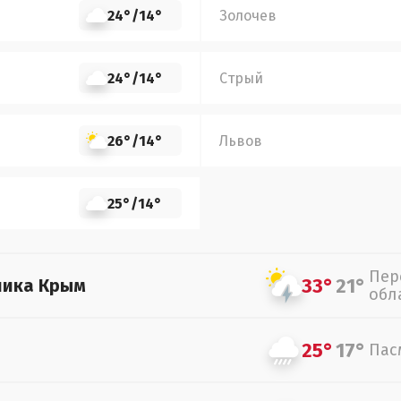
24°
/
14°
Золочев
24°
/
14°
Стрый
26°
/
14°
Львов
25°
/
14°
Пер
33°
21°
лика Крым
обл
25°
17°
Пас