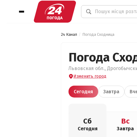
24 Канал
Погода Сходница
Погода Схо
Львовская обл., Дрогобычски
Изменить город
Сегодня
Завтра
Вч
Сб
Вс
Сегодня
Завтра