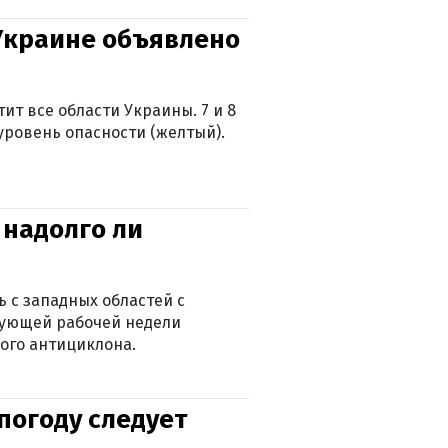
 Украине объявлено
ит все области Украины. 7 и 8
 уровень опасности (желтый).
 надолго ли
 с западных областей с
дующей рабочей недели
ого антициклона.
погоду следует