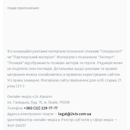
Наши приложения:
android
apple
smart tv
samsung smart tv
Всі комерційні рекламні матеріали позначені словами "Спецпроєкт"
чи "Партнерський матеріал". Матеріали з позначкою "Експерт",
"Позиція" відображають позицію авторів та героїв. Редакція може
не поділяти їхніх поглядів. Детальніше щодо реклами та правил
цитування можна ознайомитись в правилах користування сайтом.
Усі права захищені.
Матеріали сайту призначені для осіб старше
21
року (21+)
Онлайн-медіа «24 Канал»
пл. Галицька, буд. 15, м. Львів, 79008
Телефон
+380 (32) 229-77-77
Адреса електронної пошти —
legal@24tv.com.ua
Ідентифікатор онлайн-медіа в Реєстрі суб'єктів у сфері медіа —
R40-06057