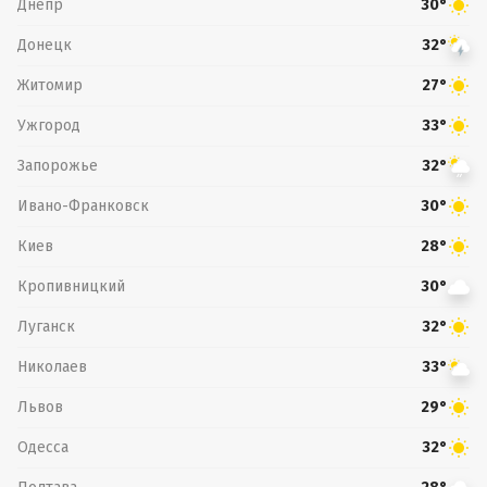
Днепр
30°
Донецк
32°
Житомир
27°
Ужгород
33°
Запорожье
32°
Ивано-Франковск
30°
Киев
28°
Кропивницкий
30°
Луганск
32°
Николаев
33°
Львов
29°
Одесса
32°