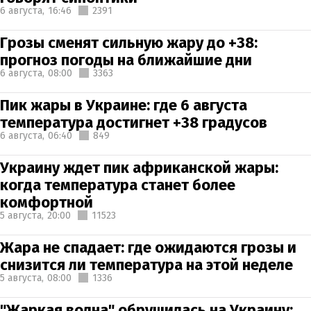
6 августа,
16:46
2391
Грозы сменят сильную жару до +38:
прогноз погоды на ближайшие дни
6 августа,
08:00
3363
Пик жары в Украине: где 6 августа
температура достигнет +38 градусов
6 августа,
06:40
849
Украину ждет пик африканской жары:
когда температура станет более
комфортной
5 августа,
20:00
11523
Жара не спадает: где ожидаются грозы и
снизится ли температура на этой неделе
5 августа,
08:00
1336
"Жаркая волна" обрушилась на Украину: