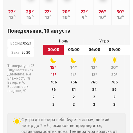
27°
29°
22°
20°
22°
26°
30°
12°
15°
12°
10°
9°
10°
13°
Понедельник, 10 августа
Ночь
Утро
Восход:
05:21
00:00
03:00
06:00
09:00
1
Закат:
20:20
Температура С°
15°
14°
12°
20°
Ощущается как
Давление, мм
15°
14°
12°
20°
Влажность, %
766
766
766
766
Ветер, м/с
Вероятность
76
81
84
59
осадков, %
2
2
2
2
2
2
2
2
С утра до вечера небо будет чистым, легкий
ветер до 2 м/с, осадков не предвидится,
оставляем зонтик дома. Температура воздуха от