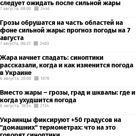
следует ожидать после сильной жары
7 августа,
08:00
2446
Грозы обрушатся на часть областей на
фоне сильной жары: прогноз погоды на 7
августа
7 августа,
06:21
2403
Жара начнет спадать: синоптики
рассказали, когда и как изменится погода
в Украине
6 августа,
20:00
1076
Вместо жары – грозы, град и шквалы: где и
когда ухудшится погода
6 августа,
18:54
2134
Украинцы фиксируют +50 градусов на
"домашних" термометрах: что на это
говорят синоптики