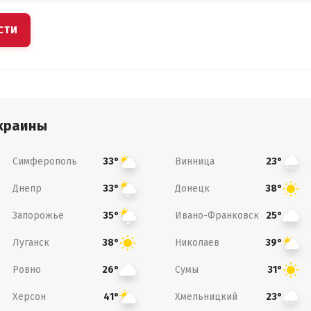
СТИ
краины
Симферополь
Винница
33°
23°
Днепр
Донецк
33°
38°
Запорожье
Ивано-Франковск
35°
25°
Луганск
Николаев
38°
39°
Ровно
Сумы
26°
31°
Херсон
Хмельницкий
41°
23°