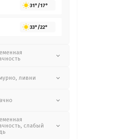
31°
/
17°
33°
/
22°
еменная
ачность
мурно, ливни
ачно
еменная
ачность, слабый
дь