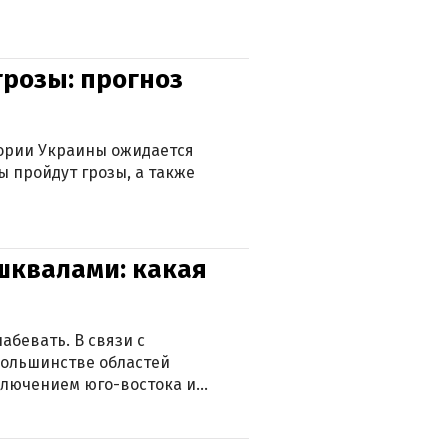
грозы: прогноз
тории Украины ожидается
ы пройдут грозы, а также
 шквалами: какая
абевать. В связи с
большинстве областей
ключением юго-востока и