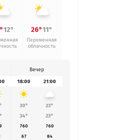
°
12°
26°
11°
менная
Переменная
ачность
облачность
Вечер
00
18:00
21:00
°
30°
23°
°
34°
23°
9
760
760
1
67
84