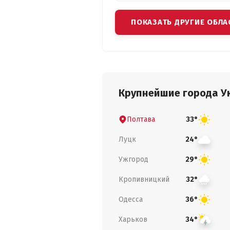
ПОКАЗАТЬ ДРУГИЕ ОБЛА
Крупнейшие города У
Полтава
33°
Луцк
24°
Ужгород
29°
Кропивницкий
32°
Одесса
36°
Харьков
34°