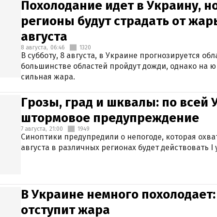
Похолодание идет в Украину, н
регионы будут страдать от жары
августа
8 августа,
06:46
1320
В субботу, 8 августа, в Украине прогнозируется об
большинстве областей пройдут дожди, однако на ю
сильная жара.
Грозы, град и шквалы: по всей
штормовое предупреждение
7 августа,
21:00
1949
Синоптики предупредили о непогоде, которая охват
августа в различных регионах будет действовать I
В Украине немного похолодает:
отступит жара