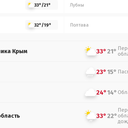
33°
/
21°
Лубны
32°
/
19°
Полтава
Пер
33°
21°
лика Крым
обл
23°
15°
Пас
24°
14°
Обл
Пер
33°
22°
область
обл
дож