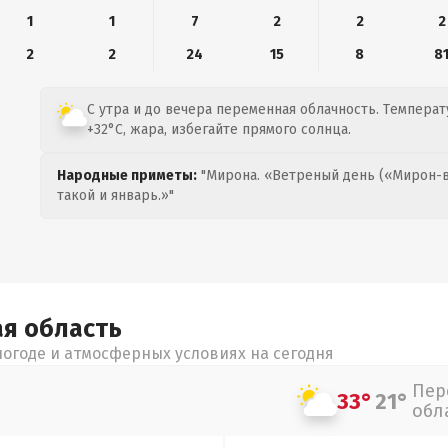
1
1
7
2
2
2
2
2
24
15
8
8
С утра и до вечера переменная облачность. Температ
+32°C, жара, избегайте прямого солнца.
Народные приметы:
"Мирона. «Ветреный день («Мирон-в
такой и январь.»"
ая
область
огоде и атмосферных условиях на сегодня
Пер
33°
21°
обл