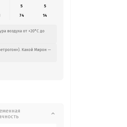
5
5
1
74
14
ура воздуха от +20°C до
етрогон»). Какой Мирон —
еменная
ачность