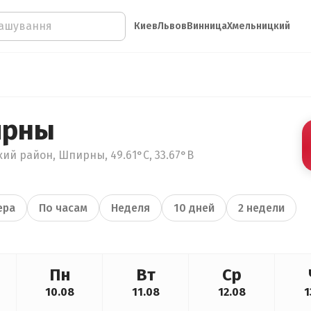
Киев
Львов
Винница
Хмельницкий
ирны
ий район, Шпирны, 49.61°С, 33.67°В
ера
По часам
Неделя
10 дней
2 недели
Пн
Вт
Ср
10.08
11.08
12.08
1