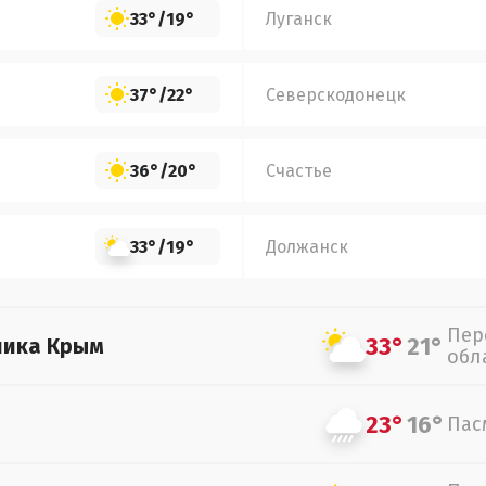
33°
/
19°
Луганск
37°
/
22°
Северскодонецк
36°
/
20°
Счастье
33°
/
19°
Должанск
Пер
33°
21°
лика Крым
обл
23°
16°
Пас