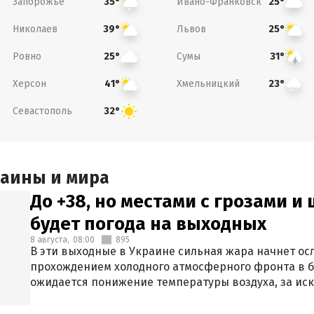
Запорожье
Ивано-Франковск
35°
25°
Николаев
Львов
39°
25°
Ровно
Сумы
25°
31°
Херсон
Хмельницкий
41°
23°
Севастополь
32°
раины и мира
До +38, но местами с грозами и
будет погода на выходных
8 августа,
08:00
895
В эти выходные в Украине сильная жара начнет осл
прохождением холодного атмосферного фронта в 
ожидается понижение температуры воздуха, за ис
Крыма.