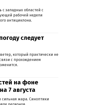
 с западных областей с
дующей рабочей недели
ого антициклона.
погоду следует
ветер, который практически не
в связи с прохождением
зменится.
стей на фоне
на 7 августа
ся сильная жара. Синоптики
яде регионов.