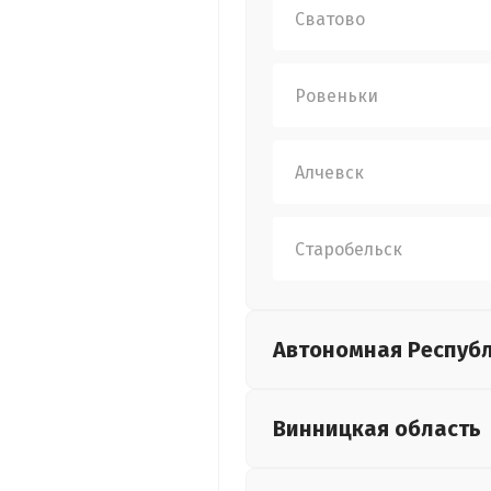
Сватово
Ровеньки
Алчевск
Старобельск
Автономная Респуб
Винницкая
область