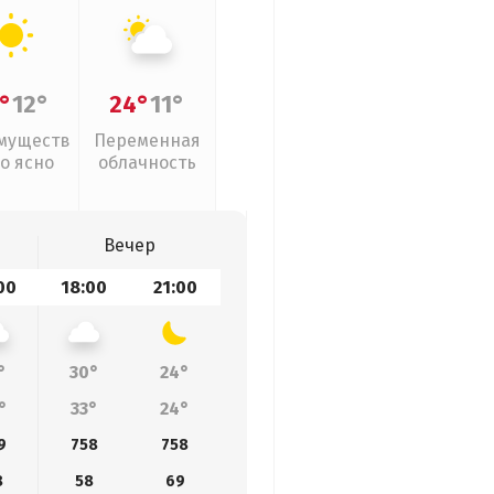
°
12°
24°
11°
муществ
Переменная
о ясно
облачность
Вечер
00
18:00
21:00
°
30°
24°
°
33°
24°
9
758
758
8
58
69