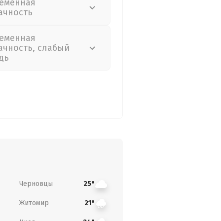
еменная
ачность
еменная
ачность, слабый
дь
Черновцы
25°
Житомир
21°