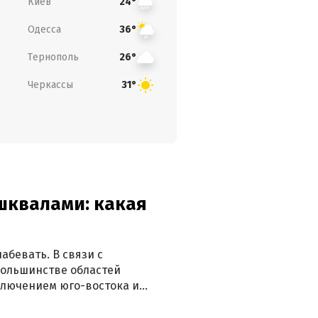
Киев
24°
Одесса
36°
Тернополь
26°
Черкассы
31°
 шквалами: какая
абевать. В связи с
большинстве областей
ключением юго-востока и