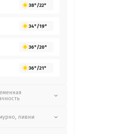
38°
/
22°
34°
/
19°
36°
/
20°
36°
/
21°
еменная
ачность
мурно, ливни