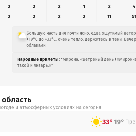
2
2
2
1
2
4
2
2
2
2
11
5
Большую часть дня почти ясно, едва ощутимый ветер 
+19°C до +33°C, очень тепло, держитесь в тени. Вече
облаками.
Народные приметы:
"Мирона. «Ветреный день («Мирон-в
такой и январь.»"
я
область
огоде и атмосферных условиях на сегодня
33°
19°
Пре