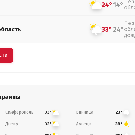
Пер
24°
14°
обл
Пер
33°
24°
область
обл
дож
СТИ
краины
Симферополь
Винница
33°
23°
Днепр
Донецк
33°
38°