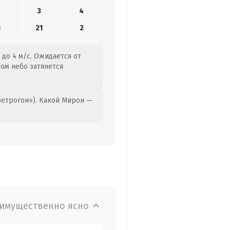
3
4
1
21
2
до 4 м/с. Ожидается от
ром небо затянется
етрогон»). Какой Мирон —
имущественно ясно