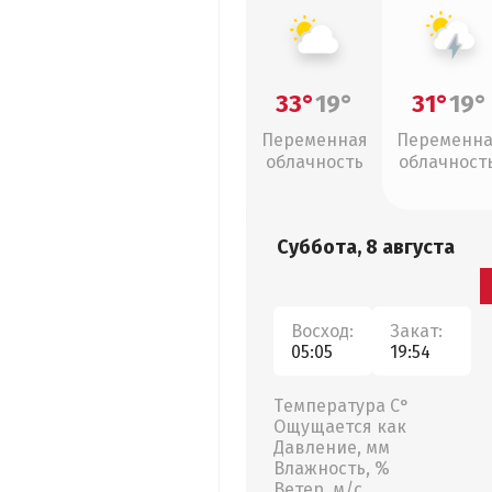
33°
19°
31°
19°
Переменная
Переменн
облачность
облачность
грозы
Суббота, 8 августа
Восход:
Закат:
05:05
19:54
Температура С°
Ощущается как
Давление, мм
Влажность, %
Ветер, м/с