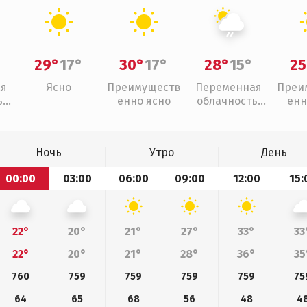
29°
17°
30°
17°
28°
15°
25
ая
Ясно
Преимуществ
Переменная
Преи
,
енно ясно
облачность,
енн
слабый дождь
Ночь
Утро
День
00:00
03:00
06:00
09:00
12:00
15:
22°
20°
21°
27°
33°
33
22°
20°
21°
28°
36°
35
760
759
759
759
759
75
64
65
68
56
48
4