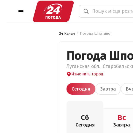
24 Канал
Погода Шпотино
Погода Шп
Луганская обл., Старобельск
Изменить город
Сегодня
Завтра
Вч
Сб
Вс
Сегодня
Завтра