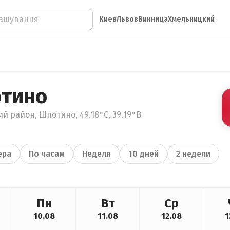
Киев
Львов
Винница
Хмельницкий
отино
ий район, Шпотино, 49.18°С, 39.19°В
ера
По часам
Неделя
10 дней
2 недели
Пн
Вт
Ср
10.08
11.08
12.08
1