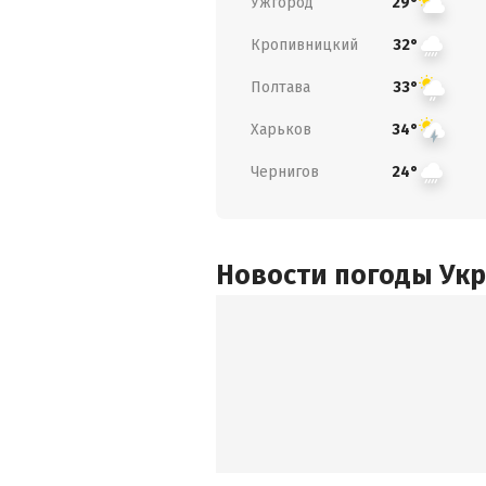
Ужгород
29°
Кропивницкий
32°
Полтава
33°
Харьков
34°
Чернигов
24°
Новости погоды Ук