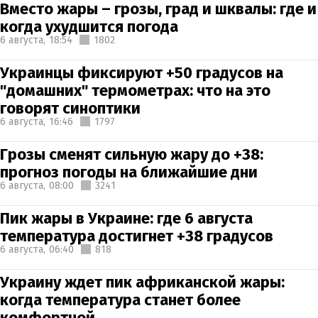
Вместо жары – грозы, град и шквалы: где и
когда ухудшится погода
6 августа,
18:54
1802
Украинцы фиксируют +50 градусов на
"домашних" термометрах: что на это
говорят синоптики
6 августа,
16:46
1797
Грозы сменят сильную жару до +38:
прогноз погоды на ближайшие дни
6 августа,
08:00
3241
Пик жары в Украине: где 6 августа
температура достигнет +38 градусов
6 августа,
06:40
818
Украину ждет пик африканской жары:
когда температура станет более
комфортной