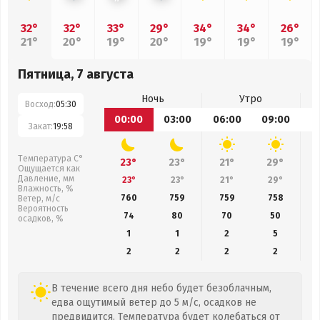
32°
32°
33°
29°
34°
34°
26°
21°
20°
19°
20°
19°
19°
19°
Пятница, 7 августа
Ночь
Утро
Восход:
05:30
00:00
03:00
06:00
09:00
1
Закат:
19:58
Температура С°
23°
23°
21°
29°
Ощущается как
Давление, мм
23°
23°
21°
29°
Влажность, %
760
759
759
758
Ветер, м/с
Вероятность
74
80
70
50
осадков, %
1
1
2
5
2
2
2
2
В течение всего дня небо будет безоблачным,
едва ощутимый ветер до 5 м/с, осадков не
предвидится. Температура будет колебаться от