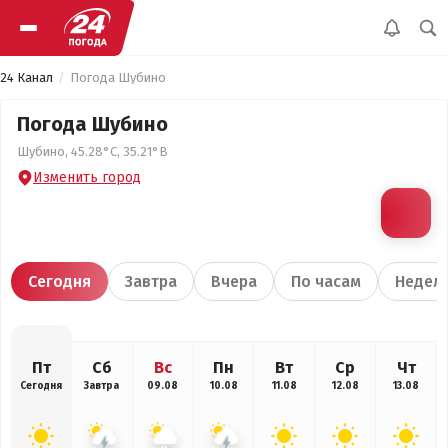
24 Канал
Погода Шубино
Погода Шубино
Шубино, 45.28°С, 35.21°В
Изменить город
Сегодня
Завтра
Вчера
По часам
Недел
Пт
Сб
Вс
Пн
Вт
Ср
Чт
Сегодня
Завтра
09.08
10.08
11.08
12.08
13.08