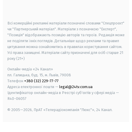
smart tv
samsung smart tv
Всі комерційні рекламні матеріали позначені словами "Спецпроєкт"
чи "Партнерський матеріал". Матеріали з позначкою "Експерт",
"Позиція" відображають позицію авторів та героїв. Редакція може
не поділяти їхніх поглядів. Детальніше щодо реклами та правил
цитування можна ознайомитись в правилах користування сайтом.
Усі права захищені.
Матеріали сайту призначені для осіб старше
21
року (21+)
Онлайн-медіа «24 Канал»
пл. Галицька, буд. 15, м. Львів, 79008
Телефон
+380 (32) 229-77-77
Адреса електронної пошти —
legal@24tv.com.ua
Ідентифікатор онлайн-медіа в Реєстрі суб'єктів у сфері медіа —
R40-06057
© 2005—2026,
ПрАТ «Телерадіокомпанія "Люкс"», 24 Канал.