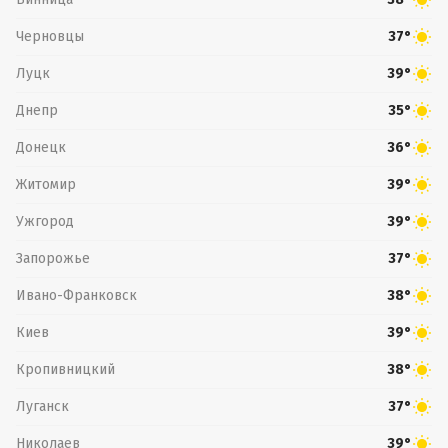
Черновцы
37°
Луцк
39°
Днепр
35°
Донецк
36°
Житомир
39°
Ужгород
39°
Запорожье
37°
Ивано-Франковск
38°
Киев
39°
Кропивницкий
38°
Луганск
37°
Николаев
39°