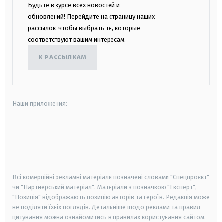
Будьте в курсе всех новостей и
обновлений! Перейдите на страницу наших
рассылок, чтобы выбрать те, которые
соответствуют вашим интересам.
К РАССЫЛКАМ
Наши приложения:
android
apple
smart tv
samsung smart tv
Всі комерційні рекламні матеріали позначені словами "Спецпроєкт"
чи "Партнерський матеріал". Матеріали з позначкою "Експерт",
"Позиція" відображають позицію авторів та героїв. Редакція може
не поділяти їхніх поглядів. Детальніше щодо реклами та правил
цитування можна ознайомитись в правилах користування сайтом.