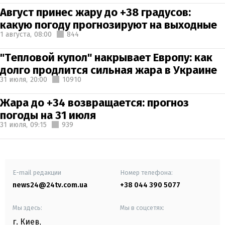
Август принес жару до +38 градусов:
какую погоду прогнозируют на выходные
1 августа,
08:00
844
"Тепловой купол" накрывает Европу: как
долго продлится сильная жара в Украине
31 июля,
20:00
10910
Жара до +34 возвращается: прогноз
погоды на 31 июля
31 июля,
09:15
939
E-mail редакции
Номер телефона:
news24@24tv.com.ua
+38 044 390 5077
Мы здесь:
Мы в соцсетях:
г. Киев
,