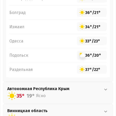
Болград
36°
/
21°
Измаил
34°
/
21°
Одесса
33°
/
23°
Подольск
36°
/
20°
Раздельная
37°
/
22°
Автономная Республика Крым
35°
19°
Ясно
Винницкая
область