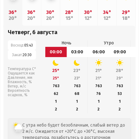
36°
36°
30°
28°
30°
34°
29°
20°
20°
20°
15°
12°
12°
18°
Четверг, 6 августа
Ночь
Утро
Восход:
05:43
00:00
03:00
06:00
09:00
1
Закат:
20:30
Температура С°
25°
23°
21°
28°
Ощущается как
Давление, мм
25°
23°
21°
29°
Влажность, %
763
763
763
763
Ветер, м/с
Вероятность
62
68
76
53
осадков, %
1
1
1
1
2
2
2
2
С утра небо будет безоблачным, слабый ветер до
2 м/с. Ожидается от +20°C до +36°C, высокая
температура, позаботьтесь о достаточном