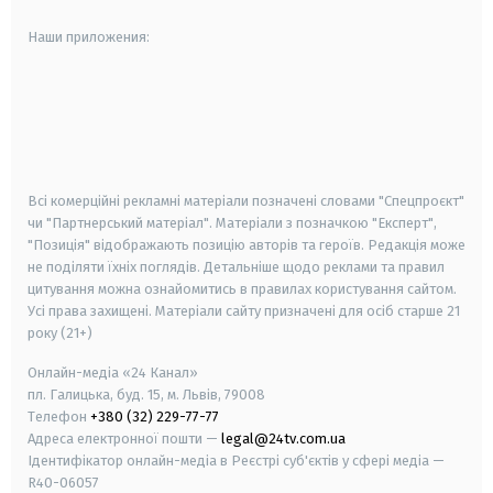
Наши приложения:
android
apple
smart tv
samsung smart tv
Всі комерційні рекламні матеріали позначені словами "Спецпроєкт"
чи "Партнерський матеріал". Матеріали з позначкою "Експерт",
"Позиція" відображають позицію авторів та героїв. Редакція може
не поділяти їхніх поглядів. Детальніше щодо реклами та правил
цитування можна ознайомитись в правилах користування сайтом.
Усі права захищені.
Матеріали сайту призначені для осіб старше
21
року (21+)
Онлайн-медіа «24 Канал»
пл. Галицька, буд. 15, м. Львів, 79008
Телефон
+380 (32) 229-77-77
Адреса електронної пошти —
legal@24tv.com.ua
Ідентифікатор онлайн-медіа в Реєстрі суб'єктів у сфері медіа —
R40-06057