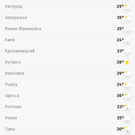
Ужгород
29°
Запорожье
35°
Ивано-Франковск
25°
Киев
24°
Кропивницкий
33°
Луганск
38°
Николаев
39°
Львов
24°
Одесса
36°
Полтава
33°
Ровно
25°
Сумы
30°