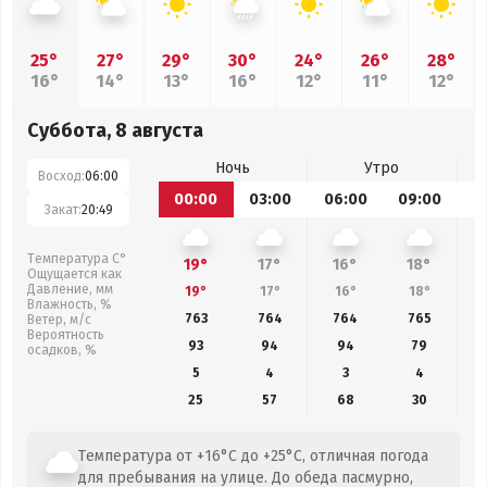
25°
27°
29°
30°
24°
26°
28°
16°
14°
13°
16°
12°
11°
12°
Суббота, 8 августа
Ночь
Утро
Восход:
06:00
00:00
03:00
06:00
09:00
1
Закат:
20:49
Температура С°
19°
17°
16°
18°
Ощущается как
Давление, мм
19°
17°
16°
18°
Влажность, %
763
764
764
765
Ветер, м/с
Вероятность
93
94
94
79
осадков, %
5
4
3
4
25
57
68
30
Температура от +16°C до +25°C, отличная погода
для пребывания на улице. До обеда пасмурно,