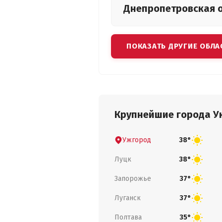
Днепропетровская
ПОКАЗАТЬ ДРУГИЕ ОБЛА
Крупнейшие города У
Ужгород
38°
Луцк
38°
Запорожье
37°
Луганск
37°
Полтава
35°