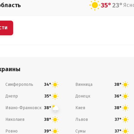
35°
23°
область
Ясн
СТИ
краины
Симферополь
Винница
34°
38°
Днепр
Донецк
35°
36°
Ивано-Франковск
Киев
38°
38°
Николаев
Львов
38°
37°
Ровно
Сумы
39°
37°