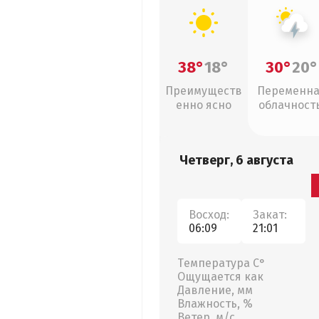
38°
18°
30°
20°
Преимуществ
Переменн
енно ясно
облачность
грозы
Четверг, 6 августа
Восход:
Закат:
06:09
21:01
Температура С°
Ощущается как
Давление, мм
Влажность, %
Ветер, м/с