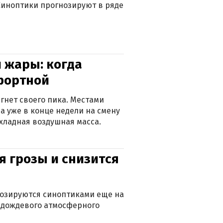
. Синоптики прогнозируют в ряде
 жары: когда
фортной
гнет своего пика. Местами
 а уже в конце недели на смену
хладная воздушная масса.
я грозы и снизится
нозируются синоптиками еще на
д дождевого атмосферного