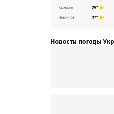
Харьков
36°
Чернигов
37°
Новости погоды Ук