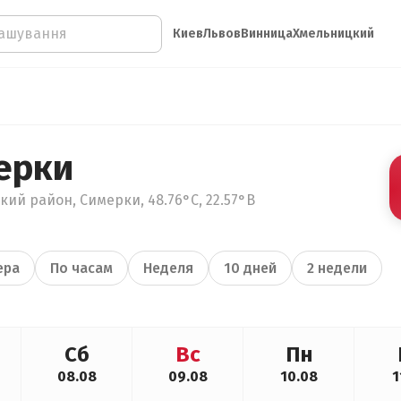
Киев
Львов
Винница
Хмельницкий
ерки
кий район, Симерки, 48.76°С, 22.57°В
ера
По часам
Неделя
10 дней
2 недели
Сб
Вс
Пн
08.08
09.08
10.08
1