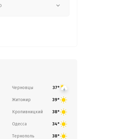
о
Черновцы
37°
Житомир
39°
Кропивницкий
38°
Одесса
34°
Тернополь
38°