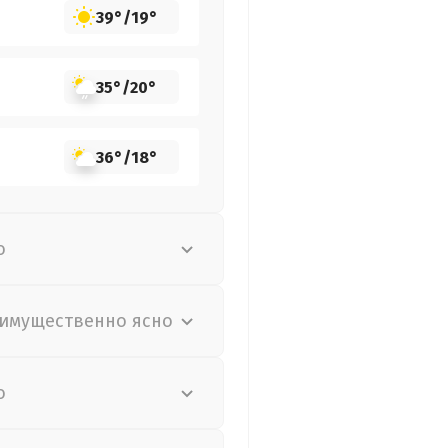
39°
/
19°
35°
/
20°
36°
/
18°
о
имущественно ясно
о