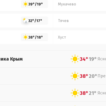
39°
/
19°
Мукачево
32°
/
17°
Тячев
38°
/
18°
Хуст
34°
19°
лика Крым
Ясн
38°
20°
Пре
38°
21°
Ясн