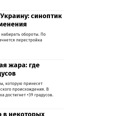
 Украину: синоптик
зменения
 набирать обороты. По
ачнется перестройка
я жара: где
дусов
ры, которую принесет
ского происхождения. В
а достигнет +39 градусов.
о в некоторых