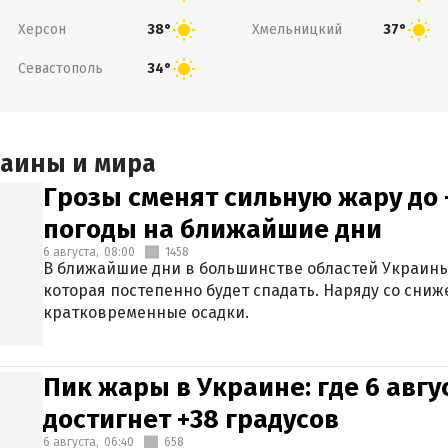
Херсон
Хмельницкий
38°
37°
Севастополь
34°
раины и мира
Грозы сменят сильную жару до 
погоды на ближайшие дни
6 августа,
08:00
1458
В ближайшие дни в большинстве областей Украины
которая постепенно будет спадать. Наряду со сн
кратковременные осадки.
Пик жары в Украине: где 6 авг
достигнет +38 градусов
6 августа,
06:40
658