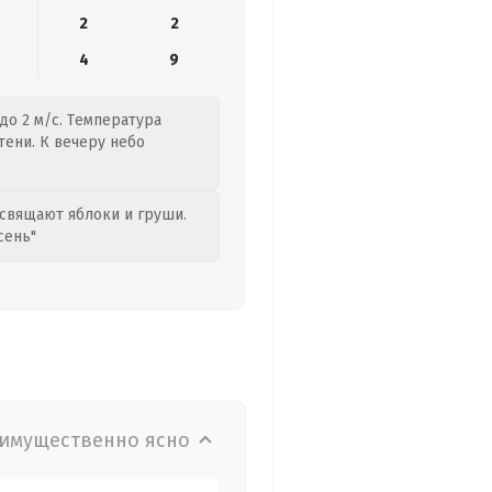
2
2
4
9
до 2 м/с. Температура
 тени. К вечеру небо
свящают яблоки и груши.
сень"
имущественно ясно