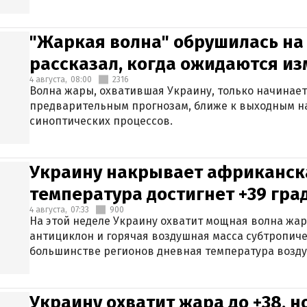
"Жаркая волна" обрушилась на
рассказал, когда ожидаются и
4 августа,
08:00
2316
Волна жары, охватившая Украину, только начинает
предварительным прогнозам, ближе к выходным н
синоптических процессов.
Украину накрывает африканска
температура достигнет +39 гра
4 августа,
07:33
900
На этой неделе Украину охватит мощная волна жа
антициклон и горячая воздушная масса субтропиче
большинстве регионов дневная температура воздух
Украину охватит жара до +38, н