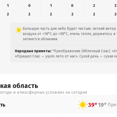
1
0
1
0
2
2
2
2
2
2
2
2
Большую часть дня небо будет чистым, легкий ветер 
воздуха от +18°C до +38°C, очень тепло, держитесь в
затянется облаками.
Народные приметы:
"Преображение (Яблочный Спас). «О
«Пришел Спас — ушло лето от нас». Сухой день — сухая о
ская
область
огоде и атмосферных условиях на сегодня
39°
19°
ть
Пре