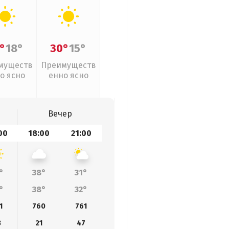
°
18°
30°
15°
муществ
Преимуществ
о ясно
енно ясно
Вечер
00
18:00
21:00
°
38°
31°
°
38°
32°
1
760
761
3
21
47