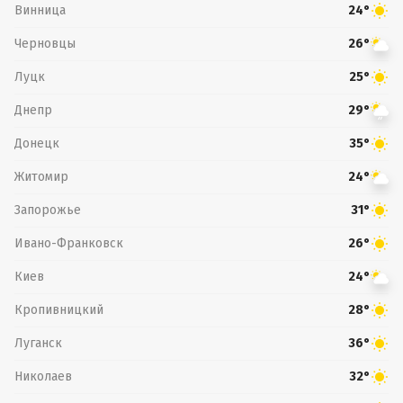
Винница
24°
Черновцы
26°
Луцк
25°
Днепр
29°
Донецк
35°
Житомир
24°
Запорожье
31°
Ивано-Франковск
26°
Киев
24°
Кропивницкий
28°
Луганск
36°
Николаев
32°