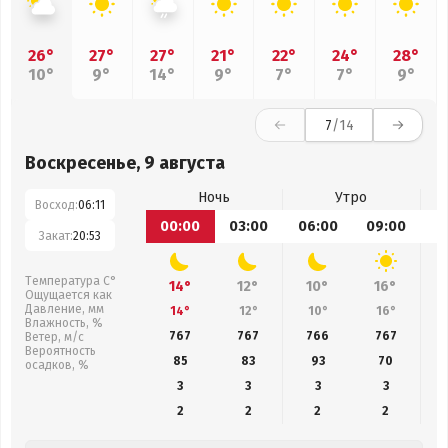
26°
27°
27°
21°
22°
24°
28°
10°
9°
14°
9°
7°
7°
9°
7
/14
Воскресенье, 9 августа
Ночь
Утро
Восход:
06:11
00:00
03:00
06:00
09:00
1
Закат:
20:53
Температура С°
14°
12°
10°
16°
Ощущается как
Давление, мм
14°
12°
10°
16°
Влажность, %
767
767
766
767
Ветер, м/с
Вероятность
85
83
93
70
осадков, %
3
3
3
3
2
2
2
2