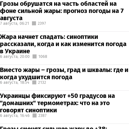
Грозы обрушатся на часть областей на
фоне сильной жары: прогноз погоды на 7
августа
7 августа,
06:21
2397
Жара начнет спадать: синоптики
рассказали, когда и как изменится погода
в Украине
6 августа,
20:00
1068
Вместо жары – грозы, град и шквалы: где и
когда ухудшится погода
6 августа,
18:54
2132
Украинцы фиксируют +50 градусов на
"домашних" термометрах: что на это
говорят синоптики
6 августа,
16:46
2387
Грозы сменят сильную жару до +38: