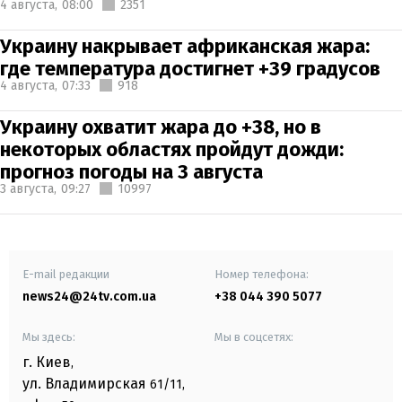
4 августа,
08:00
2351
Украину накрывает африканская жара:
где температура достигнет +39 градусов
4 августа,
07:33
918
Украину охватит жара до +38, но в
некоторых областях пройдут дожди:
прогноз погоды на 3 августа
3 августа,
09:27
10997
E-mail редакции
Номер телефона:
news24@24tv.com.ua
+38 044 390 5077
Мы здесь:
Мы в соцсетях:
г. Киев
,
ул. Владимирская
61/11,