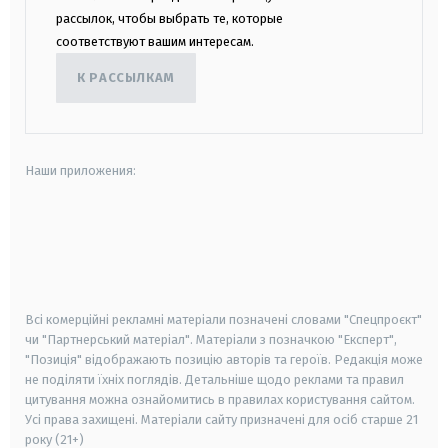
рассылок, чтобы выбрать те, которые
соответствуют вашим интересам.
К РАССЫЛКАМ
Наши приложения:
android
apple
smart tv
samsung smart tv
Всі комерційні рекламні матеріали позначені словами "Спецпроєкт"
чи "Партнерський матеріал". Матеріали з позначкою "Експерт",
"Позиція" відображають позицію авторів та героїв. Редакція може
не поділяти їхніх поглядів. Детальніше щодо реклами та правил
цитування можна ознайомитись в правилах користування сайтом.
Усі права захищені.
Матеріали сайту призначені для осіб старше
21
року (21+)