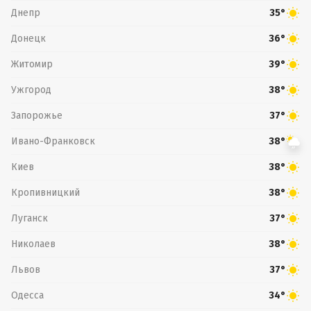
Днепр
35°
Донецк
36°
Житомир
39°
Ужгород
38°
Запорожье
37°
Ивано-Франковск
38°
Киев
38°
Кропивницкий
38°
Луганск
37°
Николаев
38°
Львов
37°
Одесса
34°