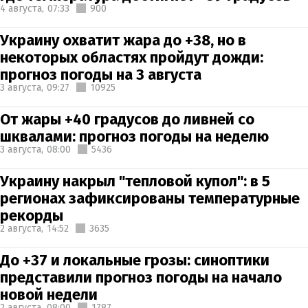
4 августа,
07:33
900
Украину охватит жара до +38, но в
некоторых областях пройдут дожди:
прогноз погоды на 3 августа
3 августа,
09:27
10925
От жары +40 градусов до ливней со
шквалами: прогноз погоды на неделю
3 августа,
08:00
5436
Украину накрыл "тепловой купол": в 5
регионах зафиксированы температурные
рекорды
2 августа,
14:52
3635
До +37 и локальные грозы: синоптики
представили прогноз погоды на начало
новой недели
2 августа,
08:00
1787