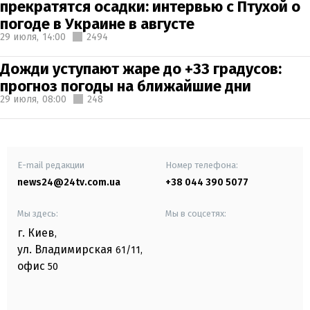
прекратятся осадки: интервью с Птухой о
погоде в Украине в августе
29 июля,
14:00
2494
Дожди уступают жаре до +33 градусов:
прогноз погоды на ближайшие дни
29 июля,
08:00
248
E-mail редакции
Номер телефона:
news24@24tv.com.ua
+38 044 390 5077
Мы здесь:
Мы в соцсетях:
г. Киев
,
ул. Владимирская
61/11,
офис
50