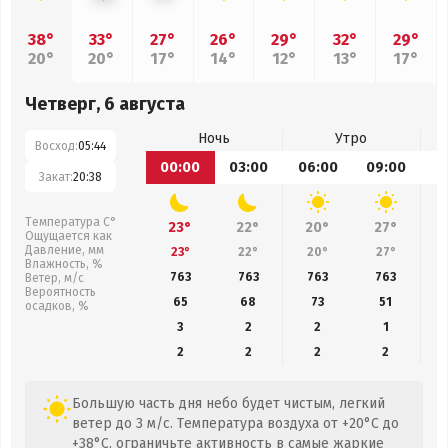
38°
33°
27°
26°
29°
32°
29°
20°
20°
17°
14°
12°
13°
17°
Четверг, 6 августа
Ночь
Утро
Восход:
05:44
00:00
03:00
06:00
09:00
1
Закат:
20:38
Температура С°
23°
22°
20°
27°
Ощущается как
Давление, мм
23°
22°
20°
27°
Влажность, %
763
763
763
763
Ветер, м/с
Вероятность
65
68
73
51
осадков, %
3
2
2
1
2
2
2
2
Большую часть дня небо будет чистым, легкий
ветер до 3 м/с. Температура воздуха от +20°C до
+38°C, ограничьте активность в самые жаркие