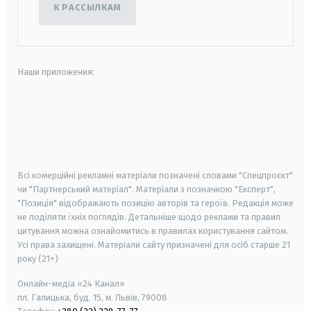
К РАССЫЛКАМ
Наши приложения:
android
apple
smart tv
samsung smart tv
Всі комерційні рекламні матеріали позначені словами "Спецпроєкт"
чи "Партнерський матеріал". Матеріали з позначкою "Експерт",
"Позиція" відображають позицію авторів та героїв. Редакція може
не поділяти їхніх поглядів. Детальніше щодо реклами та правил
цитування можна ознайомитись в правилах користування сайтом.
Усі права захищені.
Матеріали сайту призначені для осіб старше
21
року (21+)
Онлайн-медіа «24 Канал»
пл. Галицька, буд. 15, м. Львів, 79008