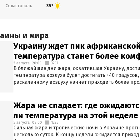
Севастополь
35°
раины и мира
Украину ждет пик африканской
температура станет более ком
5 августа,
20:00
3707
В ближайшие дни жара, охватившая Украину, дости
температура воздуха будет достигать +40 градусов,
раскаленному воздуху начнет приходить более про
Жара не спадает: где ожидаютс
ли температура на этой неделе
5 августа,
08:00
1235
Сильная жара и тропические ночи в Украине прог
несколько суток. К концу недели ожидается прихо