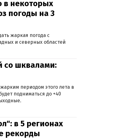
о в некоторых
оз погоды на 3
дать жаркая погода с
падных и северных областей
й со шквалами:
 жарким периодом этого лета в
будет подниматься до +40
выходные.
л": в 5 регионах
е рекорды