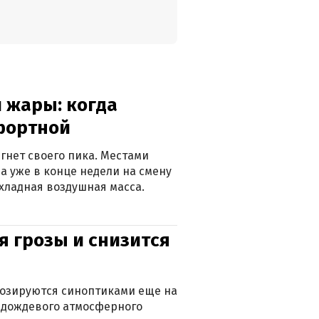
 жары: когда
фортной
гнет своего пика. Местами
 а уже в конце недели на смену
хладная воздушная масса.
я грозы и снизится
нозируются синоптиками еще на
д дождевого атмосферного