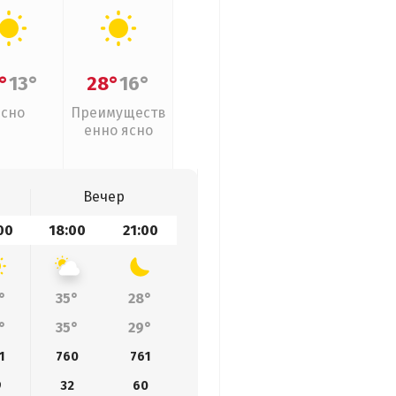
°
13°
28°
16°
Ясно
Преимуществ
енно ясно
Вечер
00
18:00
21:00
°
35°
28°
°
35°
29°
1
760
761
9
32
60