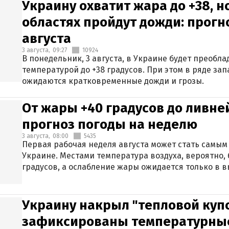
Украину охватит жара до +38, н
областях пройдут дожди: прогн
августа
3 августа,
09:27
10924
В понедельник, 3 августа, в Украине будет преобла
температурой до +38 градусов. При этом в ряде за
ожидаются кратковременные дожди и грозы.
От жары +40 градусов до ливне
прогноз погоды на неделю
3 августа,
08:00
5435
Первая рабочая неделя августа может стать самым
Украине. Местами температура воздуха, вероятно, 
градусов, а ослабление жары ожидается только в 
Украину накрыл "тепловой купо
зафиксированы температурны