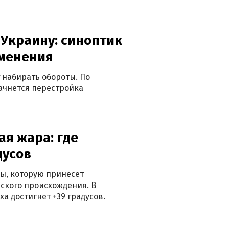
 Украину: синоптик
зменения
 набирать обороты. По
ачнется перестройка
я жара: где
дусов
ры, которую принесет
ского происхождения. В
а достигнет +39 градусов.