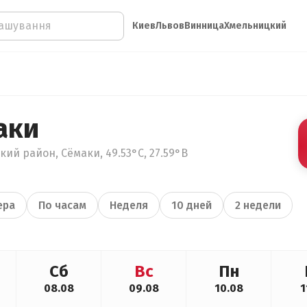
Киев
Львов
Винница
Хмельницкий
аки
ий район, Сёмаки, 49.53°С, 27.59°В
ера
По часам
Неделя
10 дней
2 недели
Сб
Вс
Пн
08.08
09.08
10.08
1