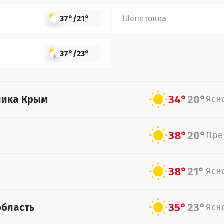
37°
/
21°
Шепетовка
37°
/
23°
34°
20°
лика Крым
Ясн
38°
20°
Пре
38°
21°
Ясн
35°
23°
область
Ясн