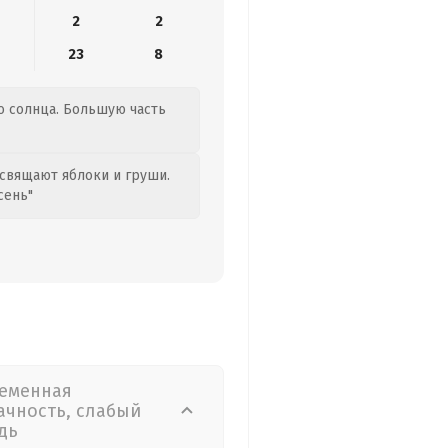
2
2
23
8
го солнца. Большую часть
свящают яблоки и груши.
сень"
еменная
ачность, слабый
дь