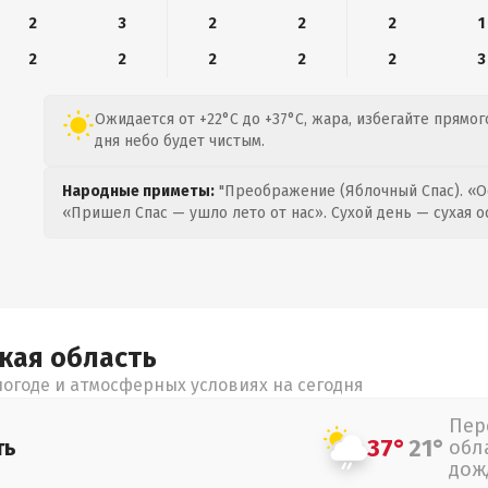
2
3
2
2
2
1
2
2
2
2
2
3
Ожидается от +22°C до +37°C, жара, избегайте прямо
дня небо будет чистым.
Народные приметы:
"Преображение (Яблочный Спас). «О
«Пришел Спас — ушло лето от нас». Сухой день — сухая о
цкая
область
огоде и атмосферных условиях на сегодня
Пер
37°
21°
ть
обл
дож