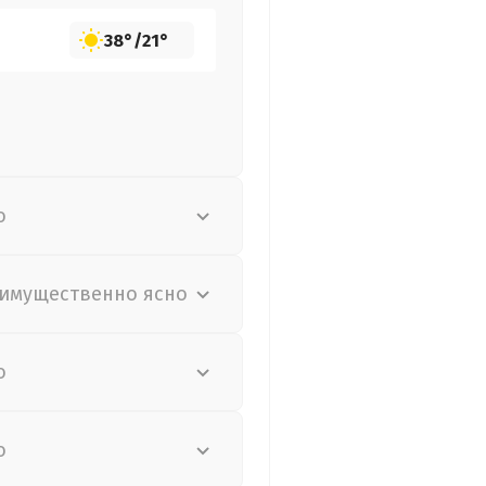
38°
/
21°
о
имущественно ясно
о
о