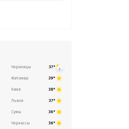
Черновцы
37°
Житомир
39°
Киев
38°
Львов
37°
Сумы
36°
Черкассы
36°