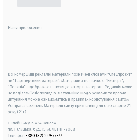
Наши приложения:
android
apple
smart tv
samsung smart tv
Всі комерційні рекламні матеріали позначені словами "Спецпроєкт"
чи "Партнерський матеріал". Матеріали з позначкою "Експерт",
"Позиція" відображають позицію авторів та героїв. Редакція може
не поділяти їхніх поглядів. Детальніше щодо реклами та правил
цитування можна ознайомитись в правилах користування сайтом.
Усі права захищені.
Матеріали сайту призначені для осіб старше
21
року (21+)
Онлайн-медіа «24 Канал»
пл. Галицька, буд. 15, м. Львів, 79008
Телефон
+380 (32) 229-77-77