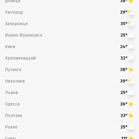
Донецк
38°
Ужгород
29°
Запорожье
35°
Ивано-Франковск
25°
Киев
24°
Кропивницкий
32°
Луганск
38°
Николаев
39°
Львов
25°
Одесса
36°
Полтава
33°
Ровно
25°
Сумы
31°