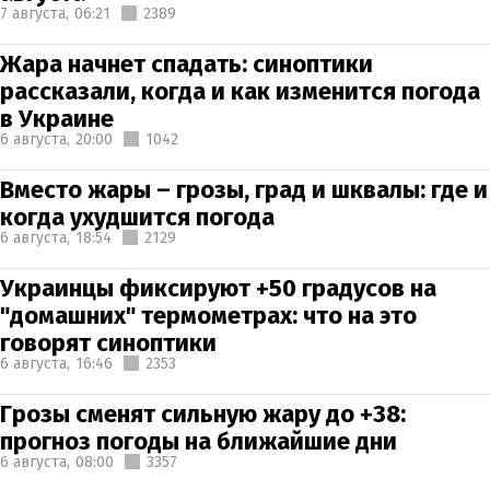
7 августа,
06:21
2389
Жара начнет спадать: синоптики
рассказали, когда и как изменится погода
в Украине
6 августа,
20:00
1042
Вместо жары – грозы, град и шквалы: где и
когда ухудшится погода
6 августа,
18:54
2129
Украинцы фиксируют +50 градусов на
"домашних" термометрах: что на это
говорят синоптики
6 августа,
16:46
2353
Грозы сменят сильную жару до +38:
прогноз погоды на ближайшие дни
6 августа,
08:00
3357