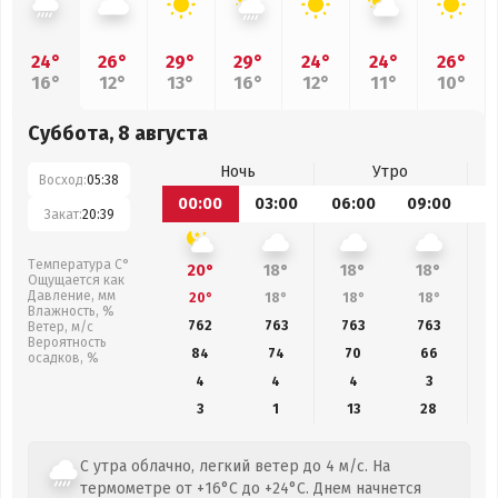
24°
26°
29°
29°
24°
24°
26°
16°
12°
13°
16°
12°
11°
10°
Суббота, 8 августа
Ночь
Утро
Восход:
05:38
00:00
03:00
06:00
09:00
1
Закат:
20:39
Температура С°
20°
18°
18°
18°
Ощущается как
Давление, мм
20°
18°
18°
18°
Влажность, %
762
763
763
763
Ветер, м/с
Вероятность
84
74
70
66
осадков, %
4
4
4
3
3
1
13
28
С утра облачно, легкий ветер до 4 м/с. На
термометре от +16°C до +24°C. Днем начнется