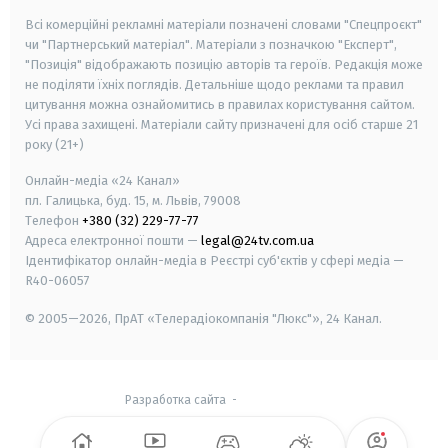
Всі комерційні рекламні матеріали позначені словами "Спецпроєкт"
чи "Партнерський матеріал". Матеріали з позначкою "Експерт",
"Позиція" відображають позицію авторів та героїв. Редакція може
не поділяти їхніх поглядів. Детальніше щодо реклами та правил
цитування можна ознайомитись в правилах користування сайтом.
Усі права захищені.
Матеріали сайту призначені для осіб старше
21
року (21+)
Онлайн-медіа «24 Канал»
пл. Галицька, буд. 15, м. Львів, 79008
Телефон
+380 (32) 229-77-77
Адреса електронної пошти —
legal@24tv.com.ua
Ідентифікатор онлайн-медіа в Реєстрі суб'єктів у сфері медіа —
R40-06057
© 2005—2026,
ПрАТ «Телерадіокомпанія "Люкс"», 24 Канал.
Разработка сайта
-