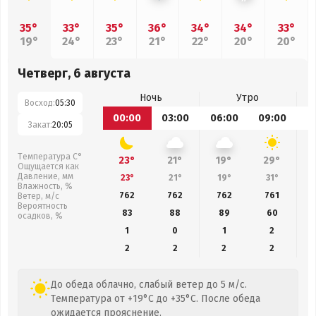
35°
33°
35°
36°
34°
34°
33°
19°
24°
23°
21°
22°
20°
20°
Четверг, 6 августа
Ночь
Утро
Восход:
05:30
00:00
03:00
06:00
09:00
1
Закат:
20:05
Температура С°
23°
21°
19°
29°
Ощущается как
Давление, мм
23°
21°
19°
31°
Влажность, %
762
762
762
761
Ветер, м/с
Вероятность
83
88
89
60
осадков, %
1
0
1
2
2
2
2
2
До обеда облачно, слабый ветер до 5 м/с.
Температура от +19°C до +35°C. После обеда
ожидается прояснение.