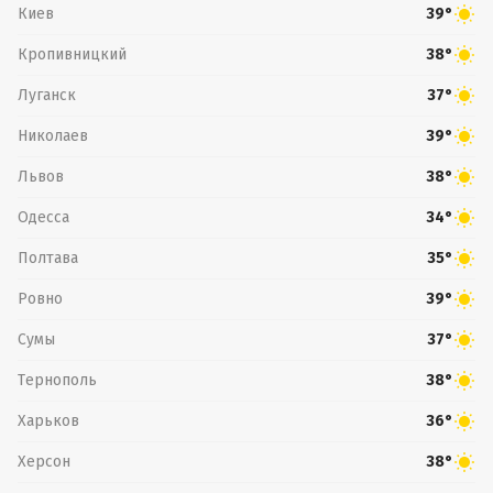
Киев
39°
Кропивницкий
38°
Луганск
37°
Николаев
39°
Львов
38°
Одесса
34°
Полтава
35°
Ровно
39°
Сумы
37°
Тернополь
38°
Харьков
36°
Херсон
38°