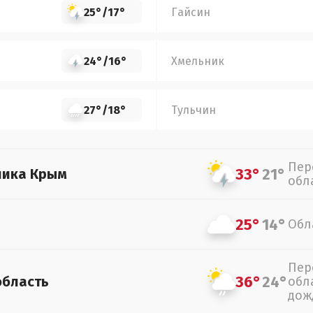
25°
/
17°
Гайсин
24°
/
16°
Хмельник
27°
/
18°
Тульчин
Пер
33°
21°
лика Крым
обл
25°
14°
Обл
Пер
36°
24°
область
обл
дож