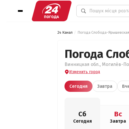
24 Канал
Погода Слобода-Ярышевска
Погода Сло
Винницкая обл., Могилёв-По
Изменить город
Сегодня
Завтра
Вч
Сб
Вс
Сегодня
Завтра