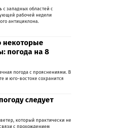
 с западных областей с
дующей рабочей недели
ого антициклона.
о некоторые
: погода на 8
лачная погода с прояснениями. В
ге и юго-востоке сохранится
погоду следует
ветер, который практически не
в связи с прохождением