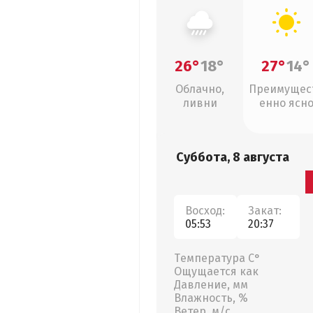
26°
18°
27°
14°
Облачно,
Преимущес
ливни
енно ясн
Суббота, 8 августа
Восход:
Закат:
05:53
20:37
Температура С°
Ощущается как
Давление, мм
Влажность, %
Ветер, м/с