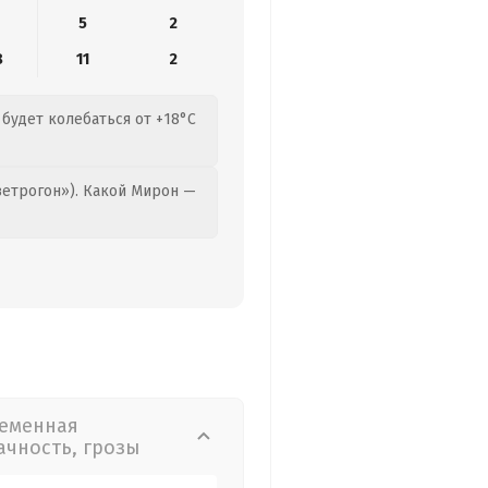
5
2
8
11
2
 будет колебаться от +18°C
етрогон»). Какой Мирон —
еменная
ачность, грозы