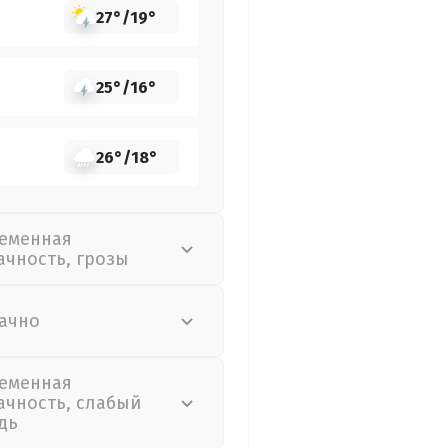
27°
/
19°
25°
/
16°
26°
/
18°
еменная
ачность, грозы
ачно
еменная
ачность, слабый
дь