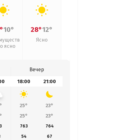
°
10°
28°
12°
муществ
Ясно
о ясно
Вечер
00
18:00
21:00
°
25°
23°
°
25°
23°
3
763
764
3
54
67