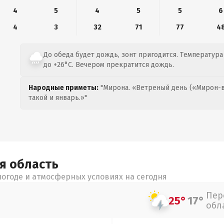
4
5
4
5
5
6
4
3
32
71
77
4
До обеда будет дождь, зонт пригодится. Температура
до +26°C. Вечером прекратится дождь.
Народные приметы:
"Мирона. «Ветреный день («Мирон-в
такой и январь.»"
ая
область
огоде и атмосферных условиях на сегодня
Пер
25°
17°
обл