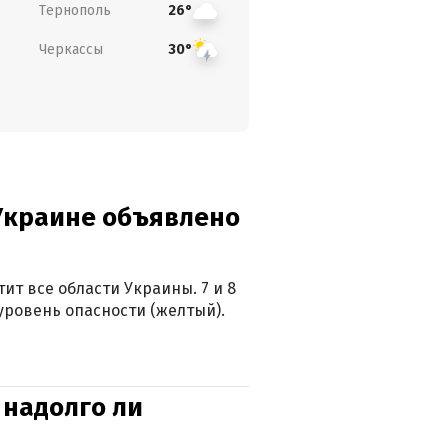
Тернополь
26°
Черкассы
30°
 Украине объявлено
ит все области Украины. 7 и 8
 уровень опасности (желтый).
 надолго ли