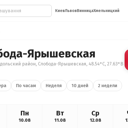
Киев
Львов
Винница
Хмельницкий
я
бода-Ярышевская
дольский район, Слобода-Ярышевская, 48.54°С, 27.63°В
ера
По часам
Неделя
10 дней
2 недели
Пн
Вт
Ср
10.08
11.08
12.08
1