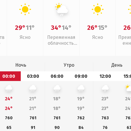
29°
11°
34°
14°
26°
15°
26
тв
Ясно
Переменная
Ясно
Преи
о
облачность,
енн
слабый дождь
Ночь
Утро
День
00:00
03:00
06:00
09:00
12:00
15:
24°
21°
18°
19°
23°
24
24°
21°
18°
19°
23°
24
760
761
761
762
763
76
65
91
90
84
76
6