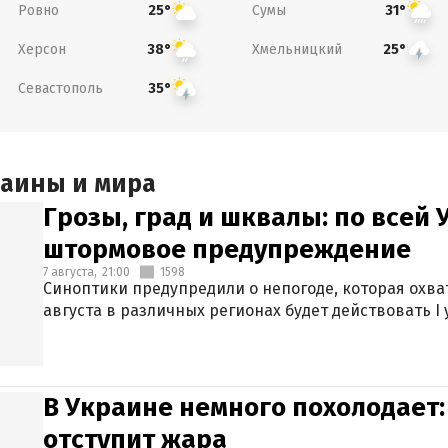
Ровно
Сумы
25°
31°
Херсон
Хмельницкий
38°
25°
Севастополь
35°
раины и мира
Грозы, град и шквалы: по всей
штормовое предупреждение
7 августа,
21:00
1598
Синоптики предупредили о непогоде, которая охват
августа в различных регионах будет действовать I
В Украине немного похолодает:
отступит жара