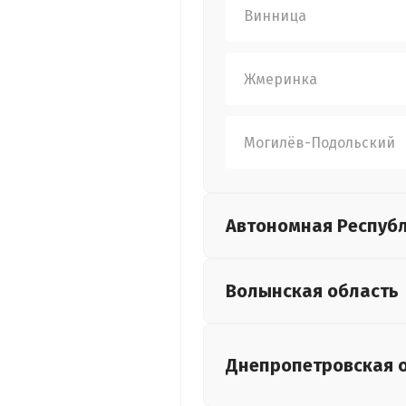
Винница
Жмеринка
Могилёв-Подольский
Автономная Респуб
Волынская
область
Днепропетровская