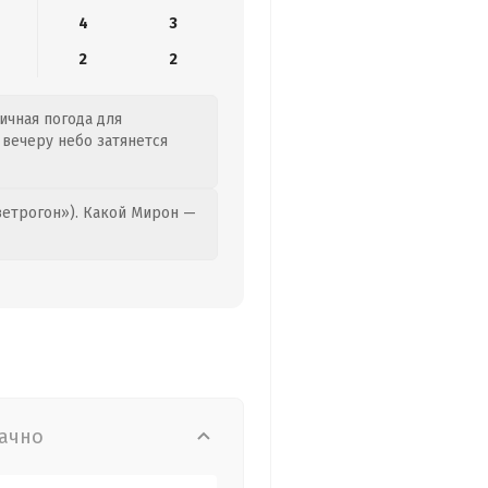
4
3
2
2
личная погода для
 вечеру небо затянется
етрогон»). Какой Мирон —
ачно