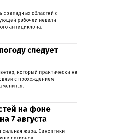
 с западных областей с
дующей рабочей недели
ого антициклона.
погоду следует
ветер, который практически не
в связи с прохождением
зменится.
стей на фоне
на 7 августа
ся сильная жара. Синоптики
яде регионов.