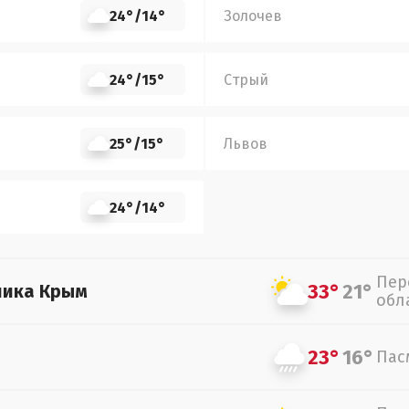
24°
/
14°
Золочев
24°
/
15°
Стрый
25°
/
15°
Львов
24°
/
14°
Пер
33°
21°
лика Крым
обл
23°
16°
Пас