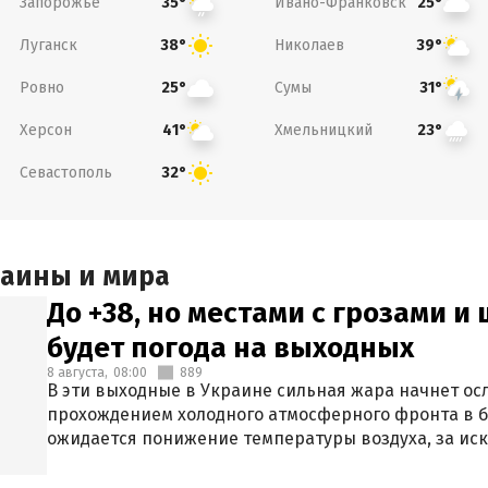
Запорожье
Ивано-Франковск
35°
25°
Луганск
Николаев
38°
39°
Ровно
Сумы
25°
31°
Херсон
Хмельницкий
41°
23°
Севастополь
32°
раины и мира
До +38, но местами с грозами и
будет погода на выходных
8 августа,
08:00
889
В эти выходные в Украине сильная жара начнет осл
прохождением холодного атмосферного фронта в 
ожидается понижение температуры воздуха, за ис
Крыма.