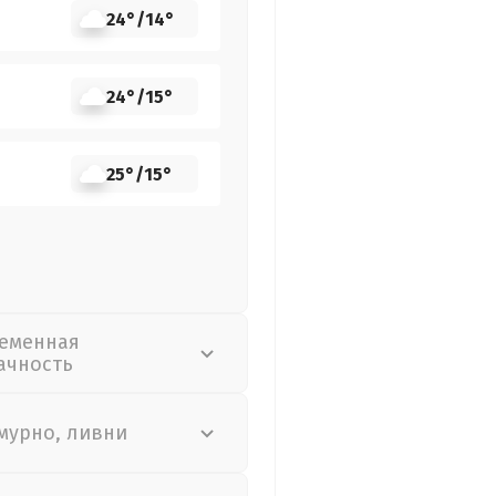
24°
/
14°
24°
/
15°
25°
/
15°
еменная
ачность
мурно, ливни