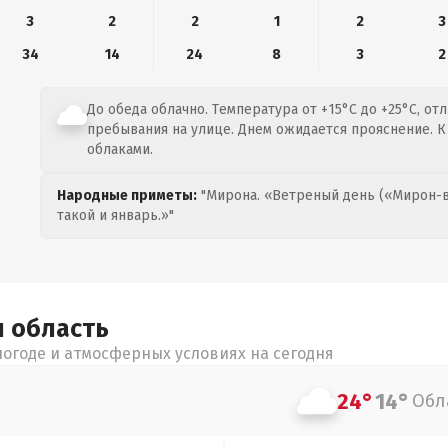
3
2
2
1
2
3
34
14
24
8
3
2
До обеда облачно. Температура от +15°C до +25°C, от
пребывания на улице. Днем ожидается прояснение. К
облаками.
Народные приметы:
"Мирона. «Ветреный день («Мирон-в
такой и январь.»"
я
область
огоде и атмосферных условиях на сегодня
24°
14°
Обл