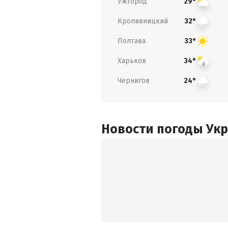
Ужгород
29°
Кропивницкий
32°
Полтава
33°
Харьков
34°
Чернигов
24°
Новости погоды Ук