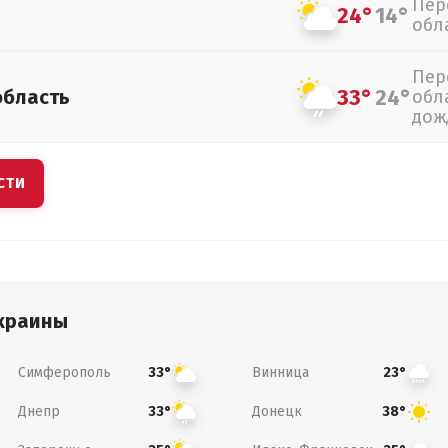
Пер
24°
14°
обл
Пер
33°
24°
область
обл
дож
СТИ
краины
Симферополь
Винница
33°
23°
Днепр
Донецк
33°
38°