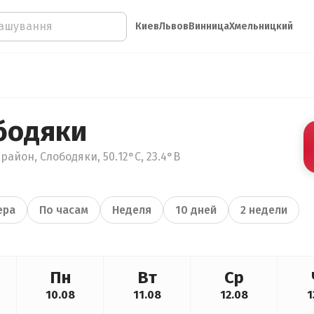
Киев
Львов
Винница
Хмельницкий
бодяки
район, Слободяки, 50.12°С, 23.4°В
ера
По часам
Неделя
10 дней
2 недели
Пн
Вт
Ср
10.08
11.08
12.08
1