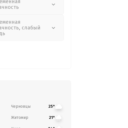
еменная
ачность
еменная
ачность, слабый
дь
Черновцы
25°
Житомир
21°