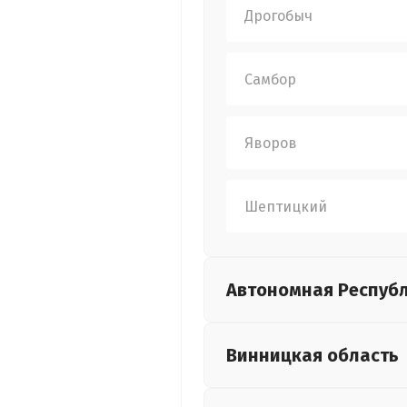
Дрогобыч
Самбор
Яворов
Шептицкий
Автономная Респуб
Винницкая
область