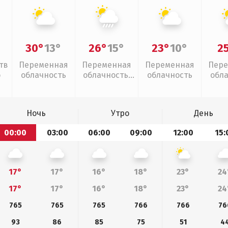
30°
13°
26°
15°
23°
10°
2
тв
Переменная
Переменная
Переменная
Пере
о
облачность
облачность,
облачность
обл
ливни
Ночь
Утро
День
00:00
03:00
06:00
09:00
12:00
15:
17°
17°
16°
18°
23°
24
17°
17°
16°
18°
23°
24
765
765
765
766
766
76
93
86
85
75
51
4