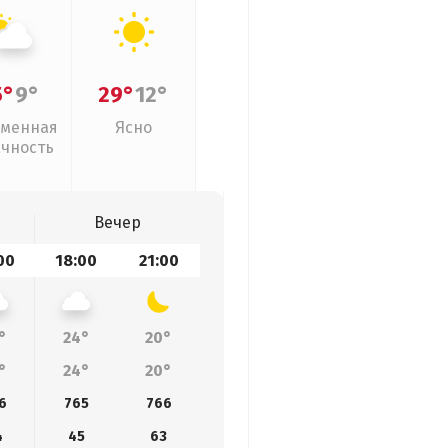
5°
9°
29°
12°
менная
Ясно
ачность
Вечер
00
18:00
21:00
°
24°
20°
°
24°
20°
6
765
766
4
45
63