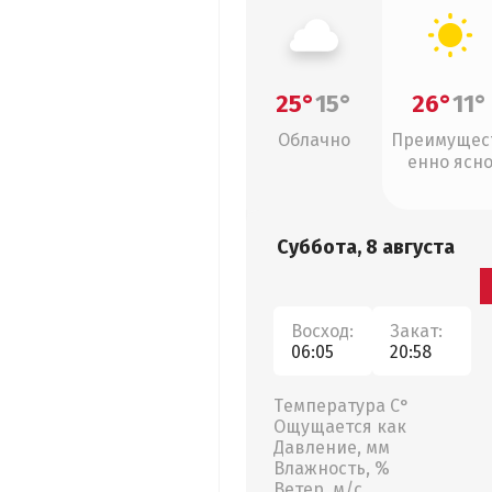
25°
15°
26°
11°
Облачно
Преимущес
енно ясн
Суббота, 8 августа
Восход:
Закат:
06:05
20:58
Температура С°
Ощущается как
Давление, мм
Влажность, %
Ветер, м/с