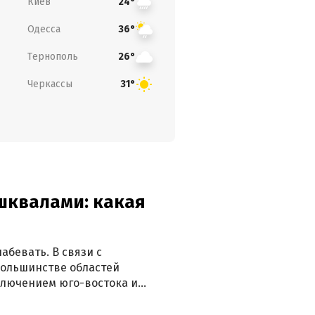
Киев
24°
Одесса
36°
Тернополь
26°
Черкассы
31°
 шквалами: какая
абевать. В связи с
большинстве областей
ключением юго-востока и