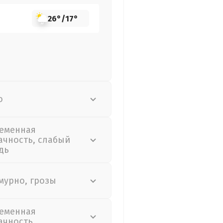
26°
/
17°
о
еменная
ачность, слабый
дь
мурно, грозы
еменная
ачность