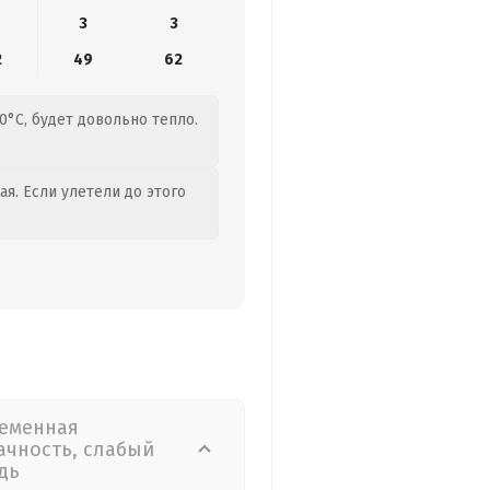
3
3
2
49
62
0°C, будет довольно тепло.
я. Если улетели до этого
еменная
ачность, слабый
дь