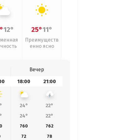
°
12°
25°
11°
менная
Преимуществ
ачность
енно ясно
Вечер
00
18:00
21:00
°
24°
22°
°
24°
22°
0
760
762
0
72
78