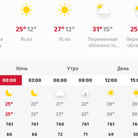
25°
12°
27°
12°
31°
15°
25
ая
Ясно
Ясно
Переменная
Пере
ь
облачность,
обл
ливни
Ночь
Утро
День
00:00
03:00
06:00
09:00
12:00
15:
25°
22°
21°
22°
29°
29
25°
22°
21°
22°
29°
30
761
761
760
761
761
76
60
66
72
71
49
5