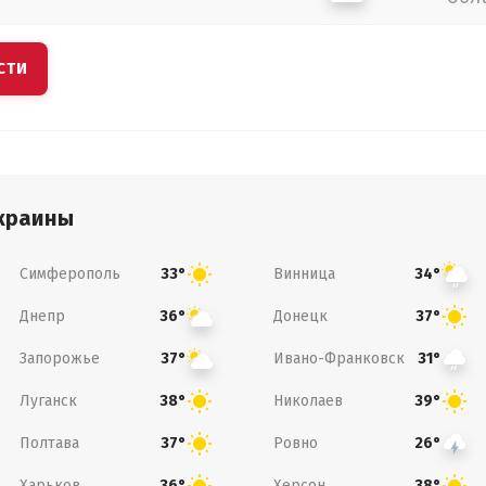
СТИ
краины
Симферополь
Винница
33°
34°
Днепр
Донецк
36°
37°
Запорожье
Ивано-Франковск
37°
31°
Луганск
Николаев
38°
39°
Полтава
Ровно
37°
26°
Харьков
Херсон
36°
38°