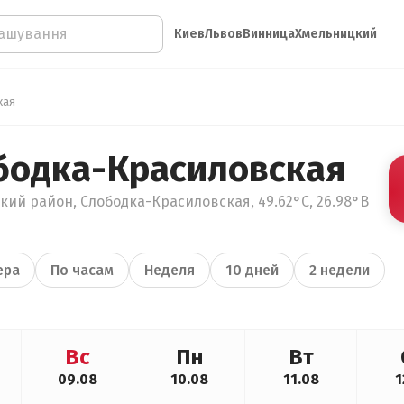
Киев
Львов
Винница
Хмельницкий
кая
бодка-Красиловская
кий район, Слободка-Красиловская, 49.62°С, 26.98°В
ера
По часам
Неделя
10 дней
2 недели
Вс
Пн
Вт
09.08
10.08
11.08
1