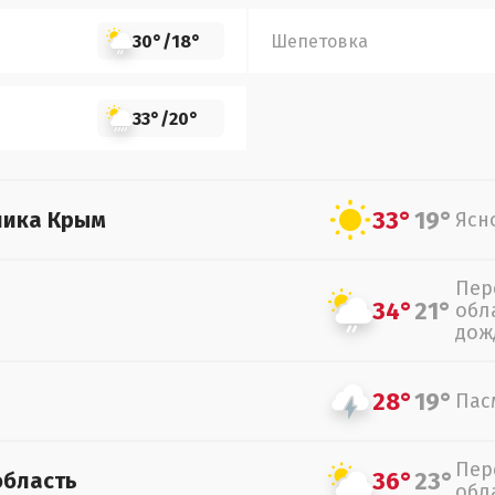
30°
/
18°
Шепетовка
33°
/
20°
33°
19°
лика Крым
Ясн
Пер
34°
21°
обл
дож
28°
19°
Пас
Пер
36°
23°
область
обл