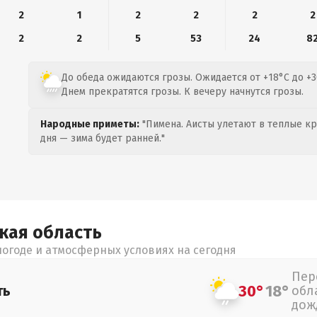
2
1
2
2
2
2
2
2
5
53
24
8
До обеда ожидаются грозы. Ожидается от +18°C до +3
Днем прекратятся грозы. К вечеру начнутся грозы.
Народные приметы:
"Пимена. Аисты улетают в теплые кра
дня — зима будет ранней."
цкая
область
огоде и атмосферных условиях на сегодня
Пер
30°
18°
ть
обл
дож