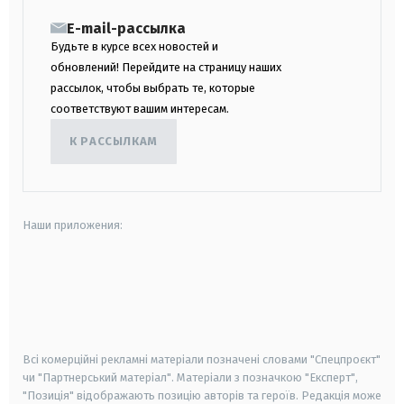
E-mail-рассылка
Будьте в курсе всех новостей и
обновлений! Перейдите на страницу наших
рассылок, чтобы выбрать те, которые
соответствуют вашим интересам.
К РАССЫЛКАМ
Наши приложения:
android
apple
smart tv
samsung smart tv
Всі комерційні рекламні матеріали позначені словами "Спецпроєкт"
чи "Партнерський матеріал". Матеріали з позначкою "Експерт",
"Позиція" відображають позицію авторів та героїв. Редакція може