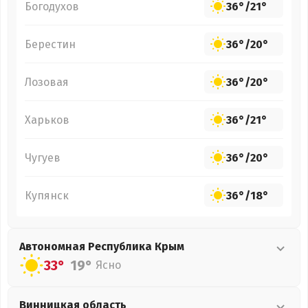
Богодухов
36°
/
21°
Берестин
36°
/
20°
Лозовая
36°
/
20°
Харьков
36°
/
21°
Чугуев
36°
/
20°
Купянск
36°
/
18°
Автономная Республика Крым
33°
19°
Ясно
Винницкая
область