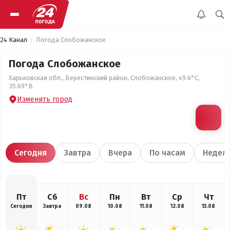
24 Канал
Погода Слобожанское
Погода Слобожанское
Харьковская обл., Берестинский район, Слобожанское, 49.6°С,
35.69°В
Изменить город
Сегодня
Завтра
Вчера
По часам
Недел
Пт
Сб
Вс
Пн
Вт
Ср
Чт
Сегодня
Завтра
09.08
10.08
11.08
12.08
13.08