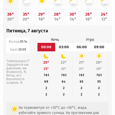
36°
35°
29°
28°
30°
26°
24°
20°
20°
18°
14°
14°
16°
12°
Пятница, 7 августа
Ночь
Утро
Восход:
05:14
00:00
03:00
06:00
09:00
1
Закат:
20:09
Температура С°
25°
22°
21°
28°
Ощущается как
Давление, мм
25°
22°
21°
29°
Влажность, %
761
761
761
761
Ветер, м/с
Вероятность
69
64
65
55
осадков, %
2
2
2
2
2
2
2
2
На термометре от +20°C до +36°C, жара,
избегайте прямого солнца. На протяжении дня