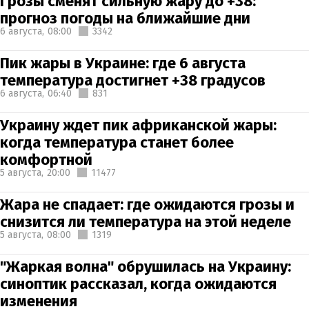
Грозы сменят сильную жару до +38:
прогноз погоды на ближайшие дни
6 августа,
08:00
3342
Пик жары в Украине: где 6 августа
температура достигнет +38 градусов
6 августа,
06:40
831
Украину ждет пик африканской жары:
когда температура станет более
комфортной
5 августа,
20:00
11477
Жара не спадает: где ожидаются грозы и
снизится ли температура на этой неделе
5 августа,
08:00
1319
"Жаркая волна" обрушилась на Украину:
синоптик рассказал, когда ожидаются
изменения