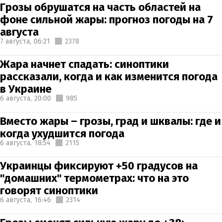
Грозы обрушатся на часть областей на
фоне сильной жары: прогноз погоды на 7
августа
7 августа,
06:21
2378
Жара начнет спадать: синоптики
рассказали, когда и как изменится погода
в Украине
6 августа,
20:00
985
Вместо жары – грозы, град и шквалы: где и
когда ухудшится погода
6 августа,
18:54
2115
Украинцы фиксируют +50 градусов на
"домашних" термометрах: что на это
говорят синоптики
6 августа,
16:46
2314