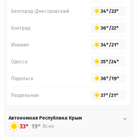
Белгород-Днестровский
34°
/
23°
Болград
36°
/
22°
Измаил
34°
/
21°
Одесса
35°
/
24°
Подольск
36°
/
19°
Раздельная
37°
/
21°
Автономная Республика Крым
33°
19°
Ясно