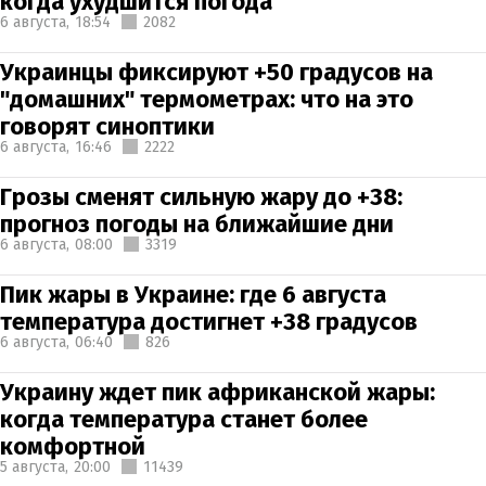
когда ухудшится погода
6 августа,
18:54
2082
Украинцы фиксируют +50 градусов на
"домашних" термометрах: что на это
говорят синоптики
6 августа,
16:46
2222
Грозы сменят сильную жару до +38:
прогноз погоды на ближайшие дни
6 августа,
08:00
3319
Пик жары в Украине: где 6 августа
температура достигнет +38 градусов
6 августа,
06:40
826
Украину ждет пик африканской жары:
когда температура станет более
комфортной
5 августа,
20:00
11439