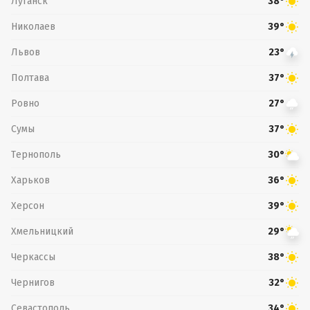
Луганск
38°
Николаев
39°
Львов
23°
Полтава
37°
Ровно
27°
Сумы
37°
Тернополь
30°
Харьков
36°
Херсон
39°
Хмельницкий
29°
Черкассы
38°
Чернигов
32°
Севастополь
34°