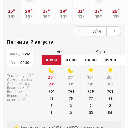
35°
29°
27°
29°
33°
27°
26°
18°
19°
15°
10°
13°
15°
13°
7
/14
Пятница, 7 августа
Ночь
Утро
Восход:
05:45
00:00
03:00
06:00
09:00
1
Закат:
20:30
Температура С°
23°
21°
19°
26°
Ощущается как
Давление, мм
23°
21°
19°
26°
Влажность, %
761
761
760
761
Ветер, м/с
Вероятность
73
75
77
83
осадков, %
2
2
2
2
1
2
33
56
Температура от +18°C до +35°C, ограничьте