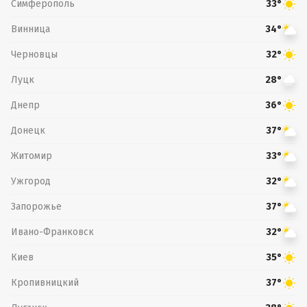
Симферополь
33°
Винница
34°
Черновцы
32°
Луцк
28°
Днепр
36°
Донецк
37°
Житомир
33°
Ужгород
32°
Запорожье
37°
Ивано-Франковск
32°
Киев
35°
Кропивницкий
37°