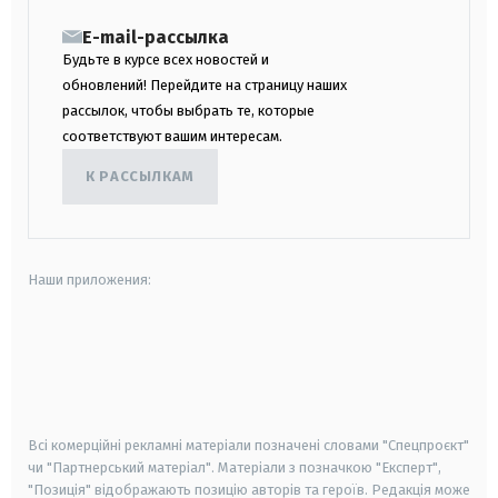
E-mail-рассылка
Будьте в курсе всех новостей и
обновлений! Перейдите на страницу наших
рассылок, чтобы выбрать те, которые
соответствуют вашим интересам.
К РАССЫЛКАМ
Наши приложения:
android
apple
smart tv
samsung smart tv
Всі комерційні рекламні матеріали позначені словами "Спецпроєкт"
чи "Партнерський матеріал". Матеріали з позначкою "Експерт",
"Позиція" відображають позицію авторів та героїв. Редакція може