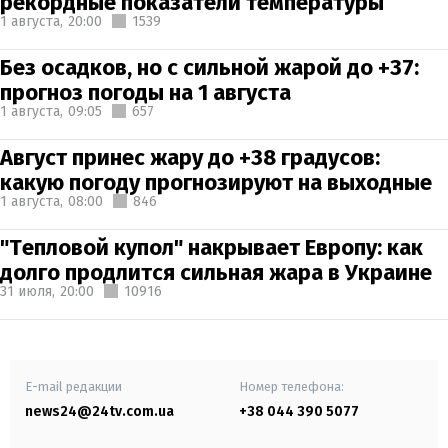
рекордные показатели температуры
1 августа,
20:00
1539
Без осадков, но с сильной жарой до +37:
прогноз погоды на 1 августа
1 августа,
09:05
657
Август принес жару до +38 градусов:
какую погоду прогнозируют на выходные
1 августа,
08:00
846
"Тепловой купол" накрывает Европу: как
долго продлится сильная жара в Украине
31 июля,
20:00
10916
E-mail редакции
Номер телефона:
news24@24tv.com.ua
+38 044 390 5077