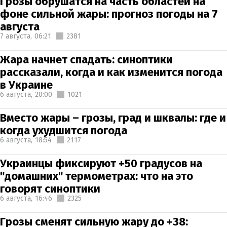
Грозы обрушатся на часть областей на
фоне сильной жары: прогноз погоды на 7
августа
7 августа,
06:21
2381
Жара начнет спадать: синоптики
рассказали, когда и как изменится погода
в Украине
6 августа,
20:00
1021
Вместо жары – грозы, град и шквалы: где и
когда ухудшится погода
6 августа,
18:54
2117
Украинцы фиксируют +50 градусов на
"домашних" термометрах: что на это
говорят синоптики
6 августа,
16:46
2325
Грозы сменят сильную жару до +38: