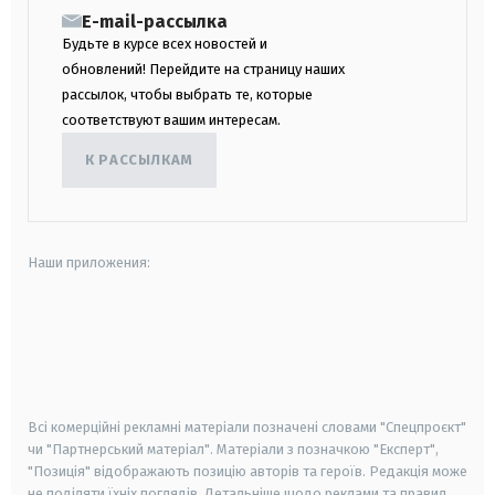
E-mail-рассылка
Будьте в курсе всех новостей и
обновлений! Перейдите на страницу наших
рассылок, чтобы выбрать те, которые
соответствуют вашим интересам.
К РАССЫЛКАМ
Наши приложения:
android
apple
smart tv
samsung smart tv
Всі комерційні рекламні матеріали позначені словами "Спецпроєкт"
чи "Партнерський матеріал". Матеріали з позначкою "Експерт",
"Позиція" відображають позицію авторів та героїв. Редакція може
не поділяти їхніх поглядів. Детальніше щодо реклами та правил