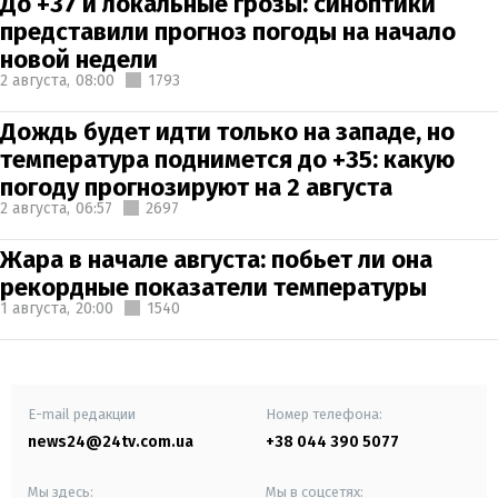
До +37 и локальные грозы: синоптики
представили прогноз погоды на начало
новой недели
2 августа,
08:00
1793
Дождь будет идти только на западе, но
температура поднимется до +35: какую
погоду прогнозируют на 2 августа
2 августа,
06:57
2697
Жара в начале августа: побьет ли она
рекордные показатели температуры
1 августа,
20:00
1540
E-mail редакции
Номер телефона:
news24@24tv.com.ua
+38 044 390 5077
Мы здесь:
Мы в соцсетях: