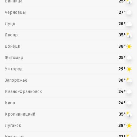
Винница
25°
Черновцы
27°
Луцк
26°
Днепр
35°
Донецк
38°
Житомир
25°
Ужгород
29°
Запорожье
36°
Ивано-Франковск
24°
Киев
24°
Кропивницкий
35°
Луганск
38°
Николаев
37°