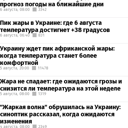
прогноз погоды на ближайшие дни
6 августа,
08:00
3342
Пик жары в Украине: где 6 августа
температура достигнет +38 градусов
6 августа,
06:40
831
Украину ждет пик африканской жары:
когда температура станет более
комфортной
5 августа,
20:00
11478
Жара не спадает: где ожидаются грозы и
снизится ли температура на этой неделе
5 августа,
08:00
1319
"Жаркая волна" обрушилась на Украину:
синоптик рассказал, когда ожидаются
изменения
4 августа,
08:00
2349