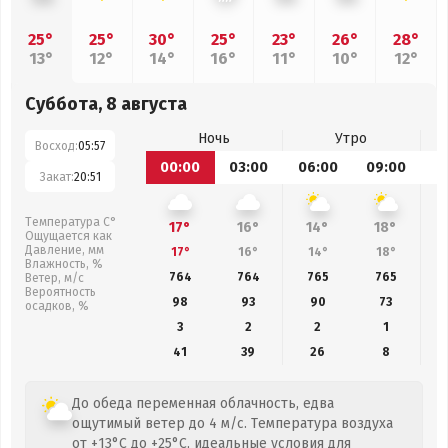
25°
25°
30°
25°
23°
26°
28°
13°
12°
14°
16°
11°
10°
12°
Суббота, 8 августа
Ночь
Утро
Восход:
05:57
00:00
03:00
06:00
09:00
1
Закат:
20:51
Температура С°
17°
16°
14°
18°
Ощущается как
Давление, мм
17°
16°
14°
18°
Влажность, %
764
764
765
765
Ветер, м/с
Вероятность
98
93
90
73
осадков, %
3
2
2
1
41
39
26
8
До обеда переменная облачность, едва
ощутимый ветер до 4 м/с. Температура воздуха
от +13°C до +25°C, идеальные условия для