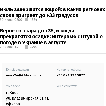
Июль завершится жарой: в каких регионах
снова пригреет до +33 градусов
30 июля,
08:00
1884
Вернется жара до +35, и когда
прекратятся осадки: интервью с Птухой о
погоде в Украине в августе
29 июля,
14:00
2494
E-mail редакции
Номер телефона:
news24@24tv.com.ua
+38 044 390 5077
Мы здесь:
Мы в соцсетях:
г. Киев
,
ул. Владимирская
61/11,
офис
50