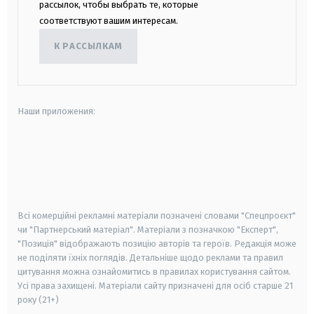
рассылок, чтобы выбрать те, которые
соответствуют вашим интересам.
К РАССЫЛКАМ
Наши приложения:
android
apple
smart tv
samsung smart tv
Всі комерційні рекламні матеріали позначені словами "Спецпроєкт"
чи "Партнерський матеріал". Матеріали з позначкою "Експерт",
"Позиція" відображають позицію авторів та героїв. Редакція може
не поділяти їхніх поглядів. Детальніше щодо реклами та правил
цитування можна ознайомитись в правилах користування сайтом.
Усі права захищені.
Матеріали сайту призначені для осіб старше
21
року (21+)