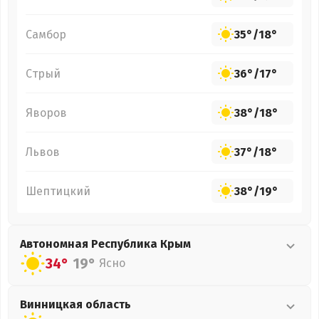
Самбор
35°
/
18°
Стрый
36°
/
17°
Яворов
38°
/
18°
Львов
37°
/
18°
Шептицкий
38°
/
19°
Автономная Республика Крым
34°
19°
Ясно
Винницкая
область