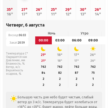
35°
27°
26°
25°
29°
30°
26°
16°
17°
13°
11°
12°
13°
14°
Четверг, 6 августа
Ночь
Утро
Восход:
06:03
00:00
03:00
06:00
09:00
1
Закат:
20:59
Температура С°
21°
18°
17°
26°
Ощущается как
Давление, мм
21°
18°
17°
26°
Влажность, %
762
762
762
762
Ветер, м/с
Вероятность
84
82
87
75
осадков, %
2
2
2
1
2
2
2
2
Большую часть дня небо будет чистым, слабый
ветер до 3 м/с. Температура будет колебаться от
+16°C до +35°C, будет жарко, пейте больше воды.