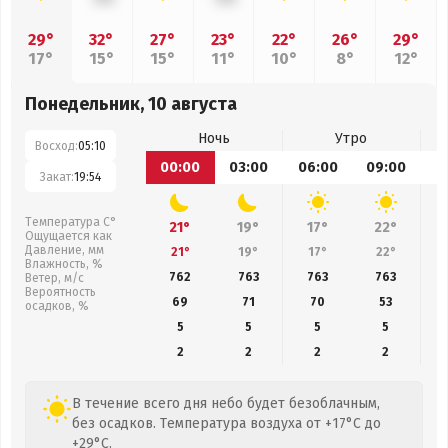
29°
32°
27°
23°
22°
26°
29°
17°
15°
15°
11°
10°
8°
12°
Понедельник, 10 августа
Ночь
Утро
Восход:
05:10
00:00
03:00
06:00
09:00
1
Закат:
19:54
Температура С°
21°
19°
17°
22°
Ощущается как
Давление, мм
21°
19°
17°
22°
Влажность, %
762
763
763
763
Ветер, м/с
Вероятность
69
71
70
53
осадков, %
5
5
5
5
2
2
2
2
В течение всего дня небо будет безоблачным,
без осадков. Температура воздуха от +17°C до
+29°C.