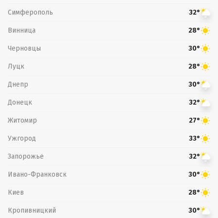
Симферополь
32°
Винница
28°
Черновцы
30°
Луцк
28°
Днепр
30°
Донецк
32°
Житомир
27°
Ужгород
33°
Запорожье
32°
Ивано-Франковск
30°
Киев
28°
Кропивницкий
30°