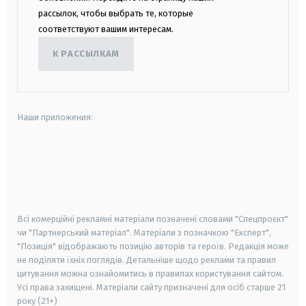
рассылок, чтобы выбрать те, которые
соответствуют вашим интересам.
К РАССЫЛКАМ
Наши приложения:
android
apple
smart tv
samsung smart tv
Всі комерційні рекламні матеріали позначені словами "Спецпроєкт"
чи "Партнерський матеріал". Матеріали з позначкою "Експерт",
"Позиція" відображають позицію авторів та героїв. Редакція може
не поділяти їхніх поглядів. Детальніше щодо реклами та правил
цитування можна ознайомитись в правилах користування сайтом.
Усі права захищені.
Матеріали сайту призначені для осіб старше
21
року (21+)