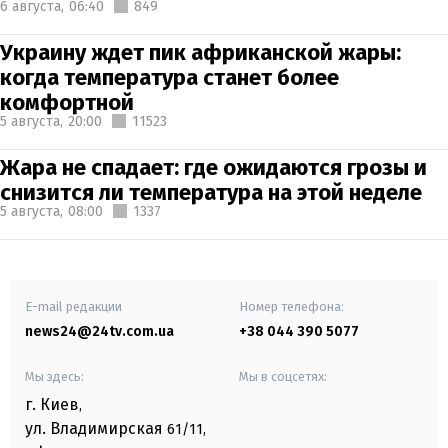
6 августа,
06:40
849
Украину ждет пик африканской жары:
когда температура станет более
комфортной
5 августа,
20:00
11523
Жара не спадает: где ожидаются грозы и
снизится ли температура на этой неделе
5 августа,
08:00
1337
E-mail редакции
Номер телефона:
news24@24tv.com.ua
+38 044 390 5077
Мы здесь:
Мы в соцсетях:
г. Киев
,
ул. Владимирская
61/11,