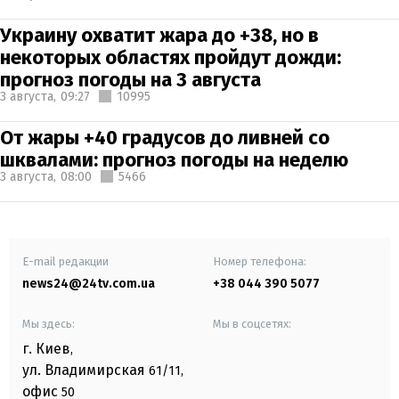
Украину охватит жара до +38, но в
некоторых областях пройдут дожди:
прогноз погоды на 3 августа
3 августа,
09:27
10995
От жары +40 градусов до ливней со
шквалами: прогноз погоды на неделю
3 августа,
08:00
5466
E-mail редакции
Номер телефона:
news24@24tv.com.ua
+38 044 390 5077
Мы здесь:
Мы в соцсетях:
г. Киев
,
ул. Владимирская
61/11,
офис
50