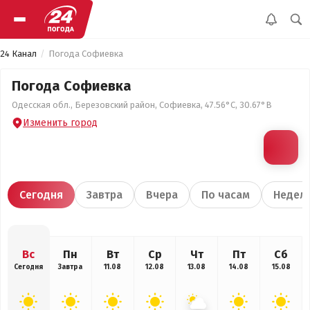
24 Канал
Погода Софиевка
Погода Софиевка
Одесская обл., Березовский район, Софиевка, 47.56°С, 30.67°В
Изменить город
Сегодня
Завтра
Вчера
По часам
Недел
Вс
Пн
Вт
Ср
Чт
Пт
Сб
Сегодня
Завтра
11.08
12.08
13.08
14.08
15.08