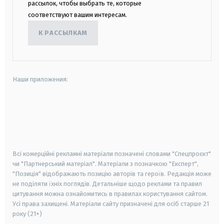
рассылок, чтобы выбрать те, которые
соответствуют вашим интересам.
К РАССЫЛКАМ
Наши приложения:
android
apple
smart tv
samsung smart tv
Всі комерційні рекламні матеріали позначені словами "Спецпроєкт"
чи "Партнерський матеріал". Матеріали з позначкою "Експерт",
"Позиція" відображають позицію авторів та героїв. Редакція може
не поділяти їхніх поглядів. Детальніше щодо реклами та правил
цитування можна ознайомитись в правилах користування сайтом.
Усі права захищені.
Матеріали сайту призначені для осіб старше
21
року (21+)