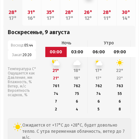
28°
31°
35°
28°
26°
28°
30°
17°
16°
17°
17°
12°
11°
14°
Воскресенье, 9 августа
Ночь
Утро
Восход:
05:44
00:00
03:00
06:00
09:00
1
Закат:
20:20
Температура С°
21°
18°
17°
22°
Ощущается как
Давление, мм
21°
18°
17°
22°
Влажность, %
761
762
762
763
Ветер, м/с
Вероятность
74
75
74
55
осадков, %
7
6
6
6
2
4
5
8
Ожидается от +17°C до +28°C, будет довольно
тепло. С утра переменная облачность, ветер до 7
м/с.