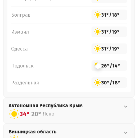
Болград
31°
/
18°
Измаил
31°
/
19°
Одесса
31°
/
19°
Подольск
26°
/
14°
Раздельная
30°
/
18°
Автономная Республика Крым
34°
20°
Ясно
Винницкая
область