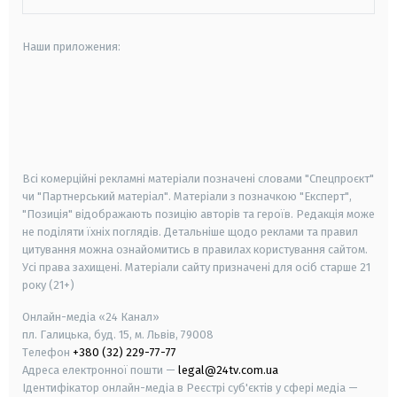
Наши приложения:
android
apple
smart tv
samsung smart tv
Всі комерційні рекламні матеріали позначені словами "Спецпроєкт"
чи "Партнерський матеріал". Матеріали з позначкою "Експерт",
"Позиція" відображають позицію авторів та героїв. Редакція може
не поділяти їхніх поглядів. Детальніше щодо реклами та правил
цитування можна ознайомитись в правилах користування сайтом.
Усі права захищені.
Матеріали сайту призначені для осіб старше
21
року (21+)
Онлайн-медіа «24 Канал»
пл. Галицька, буд. 15, м. Львів, 79008
Телефон
+380 (32) 229-77-77
Адреса електронної пошти —
legal@24tv.com.ua
Ідентифікатор онлайн-медіа в Реєстрі суб'єктів у сфері медіа —