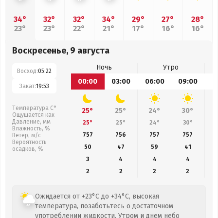
34°
32°
32°
34°
29°
27°
28°
23°
23°
22°
21°
17°
16°
16°
Воскресенье, 9 августа
Ночь
Утро
Восход:
05:22
00:00
03:00
06:00
09:00
1
Закат:
19:53
Температура С°
25°
25°
24°
30°
Ощущается как
Давление, мм
25°
25°
24°
30°
Влажность, %
757
756
757
757
Ветер, м/с
Вероятность
50
47
59
41
осадков, %
3
4
4
4
2
2
2
2
Ожидается от +23°C до +34°C, высокая
температура, позаботьтесь о достаточном
употреблении жидкости. Утром и днем небо