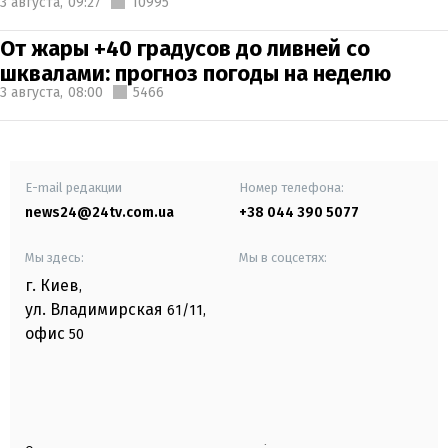
3 августа,
09:27
10995
От жары +40 градусов до ливней со
шквалами: прогноз погоды на неделю
3 августа,
08:00
5466
E-mail редакции
Номер телефона:
news24@24tv.com.ua
+38 044 390 5077
Мы здесь:
Мы в соцсетях:
г. Киев
,
ул. Владимирская
61/11,
офис
50