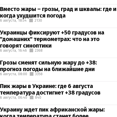
Вместо жары – грозы, град и шквалы: где и
когда ухудшится погода
6 августа,
18:54
2130
Украинцы фиксируют +50 градусов на
"домашних" термометрах: что на это
говорят синоптики
6 августа,
16:46
2368
Грозы сменят сильную жару до +38:
прогноз погоды на ближайшие дни
6 августа,
08:00
3358
Пик жары в Украине: где 6 августа
температура достигнет +38 градусов
6 августа,
06:40
840
Украину ждет пик африканской жары:
когда температура станет более