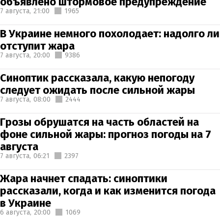
объявлено штормовое предупреждение
7 августа,
21:00
1965
В Украине немного похолодает: надолго ли
отступит жара
7 августа,
20:00
9386
Синоптик рассказала, какую непогоду
следует ожидать после сильной жары
7 августа,
08:00
2444
Грозы обрушатся на часть областей на
фоне сильной жары: прогноз погоды на 7
августа
7 августа,
06:21
2397
Жара начнет спадать: синоптики
рассказали, когда и как изменится погода
в Украине
6 августа,
20:00
1069