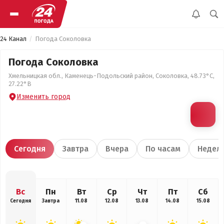
24 Канал
Погода Соколовка
Погода Соколовка
Хмельницкая обл., Каменець-Подольский район, Соколовка, 48.73°С,
27.22°В
Изменить город
Сегодня
Завтра
Вчера
По часам
Недел
Вс
Пн
Вт
Ср
Чт
Пт
Сб
Сегодня
Завтра
11.08
12.08
13.08
14.08
15.08