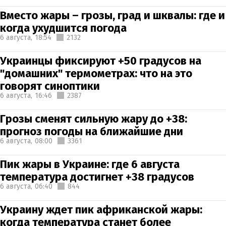
Вместо жары – грозы, град и шквалы: где и
когда ухудшится погода
6 августа,
18:54
2132
Украинцы фиксируют +50 градусов на
"домашних" термометрах: что на это
говорят синоптики
6 августа,
16:46
2387
Грозы сменят сильную жару до +38:
прогноз погоды на ближайшие дни
6 августа,
08:00
3361
Пик жары в Украине: где 6 августа
температура достигнет +38 градусов
6 августа,
06:40
844
Украину ждет пик африканской жары:
когда температура станет более