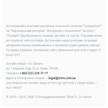
android
apple
smart tv
samsung smart tv
Всі комерційні рекламні матеріали позначені словами "Спецпроєкт"
чи "Партнерський матеріал". Матеріали з позначкою "Експерт",
"Позиція" відображають позицію авторів та героїв. Редакція може
не поділяти їхніх поглядів. Детальніше щодо реклами та правил
цитування можна ознайомитись в правилах користування сайтом.
Усі права захищені.
Матеріали сайту призначені для осіб старше
21
року (21+)
Онлайн-медіа «24 Канал»
пл. Галицька, буд. 15, м. Львів, 79008
Телефон
+380 (32) 229-77-77
Адреса електронної пошти —
legal@24tv.com.ua
Ідентифікатор онлайн-медіа в Реєстрі суб'єктів у сфері медіа —
R40-06057
© 2005—2026,
ПрАТ «Телерадіокомпанія "Люкс"», 24 Канал.