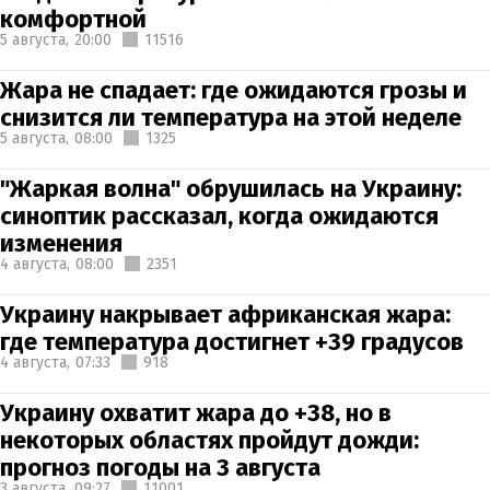
комфортной
5 августа,
20:00
11516
Жара не спадает: где ожидаются грозы и
снизится ли температура на этой неделе
5 августа,
08:00
1325
"Жаркая волна" обрушилась на Украину:
синоптик рассказал, когда ожидаются
изменения
4 августа,
08:00
2351
Украину накрывает африканская жара:
где температура достигнет +39 градусов
4 августа,
07:33
918
Украину охватит жара до +38, но в
некоторых областях пройдут дожди:
прогноз погоды на 3 августа
3 августа,
09:27
11001