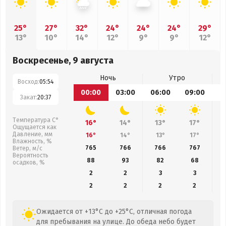
25°
27°
32°
24°
24°
24°
29°
13°
10°
14°
12°
9°
9°
12°
Воскресенье, 9 августа
Ночь
Утро
Восход:
05:54
00:00
03:00
06:00
09:00
1
Закат:
20:37
Температура С°
16°
14°
13°
17°
Ощущается как
Давление, мм
16°
14°
13°
17°
Влажность, %
765
766
766
767
Ветер, м/с
Вероятность
88
93
82
68
осадков, %
2
2
3
3
2
2
2
2
Ожидается от +13°C до +25°C, отличная погода
для пребывания на улице. До обеда небо будет