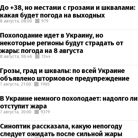
До +38, но местами с грозами и шквалами:
какая будет погода на выходных
8 августа,
08:00
979
Похолодание идет в Украину, но
некоторые регионы будут страдать от
жары: погода на 8 августа
8 августа,
06:46
1344
Грозы, град и шквалы: по всей Украине
объявлено штормовое предупреждение
7 августа,
21:00
1965
В Украине немного похолодает: надолго ли
отступит жара
7 августа,
20:00
9379
Синоптик рассказала, какую непогоду
следует ожидать после сильной жары