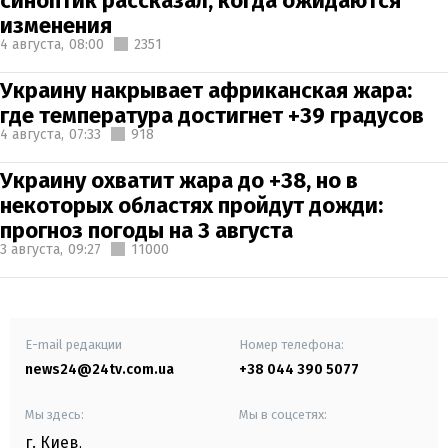
синоптик рассказал, когда ожидаются
изменения
4 августа,
08:00
2351
Украину накрывает африканская жара:
где температура достигнет +39 градусов
4 августа,
07:33
918
Украину охватит жара до +38, но в
некоторых областях пройдут дожди:
прогноз погоды на 3 августа
3 августа,
09:27
11000
E-mail редакции
Номер телефона:
news24@24tv.com.ua
+38 044 390 5077
Мы здесь:
Мы в соцсетях:
г. Киев
,