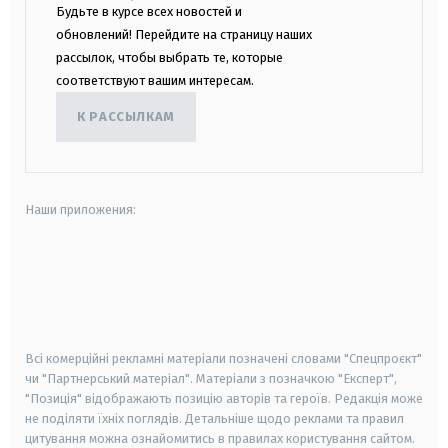
Будьте в курсе всех новостей и
обновлений! Перейдите на страницу наших
рассылок, чтобы выбрать те, которые
соответствуют вашим интересам.
К РАССЫЛКАМ
Наши приложения:
android
apple
smart tv
samsung smart tv
Всі комерційні рекламні матеріали позначені словами "Спецпроєкт"
чи "Партнерський матеріал". Матеріали з позначкою "Експерт",
"Позиція" відображають позицію авторів та героїв. Редакція може
не поділяти їхніх поглядів. Детальніше щодо реклами та правил
цитування можна ознайомитись в правилах користування сайтом.