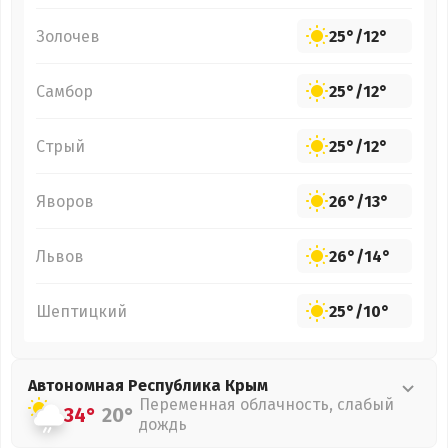
Золочев
25°
/
12°
Самбор
25°
/
12°
Стрый
25°
/
12°
Яворов
26°
/
13°
Львов
26°
/
14°
Шептицкий
25°
/
10°
Автономная Республика Крым
Переменная облачность, слабый
34°
20°
дождь