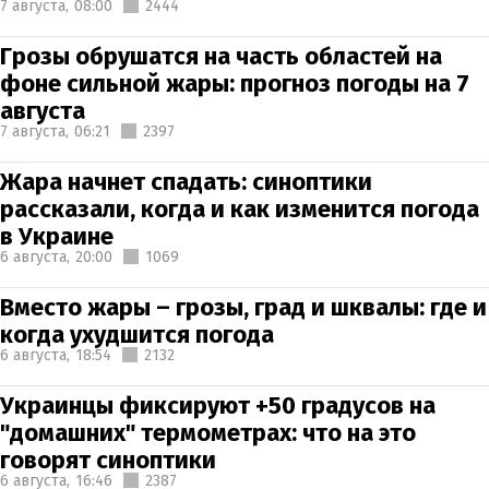
7 августа,
08:00
2444
Грозы обрушатся на часть областей на
фоне сильной жары: прогноз погоды на 7
августа
7 августа,
06:21
2397
Жара начнет спадать: синоптики
рассказали, когда и как изменится погода
в Украине
6 августа,
20:00
1069
Вместо жары – грозы, град и шквалы: где и
когда ухудшится погода
6 августа,
18:54
2132
Украинцы фиксируют +50 градусов на
"домашних" термометрах: что на это
говорят синоптики
6 августа,
16:46
2387