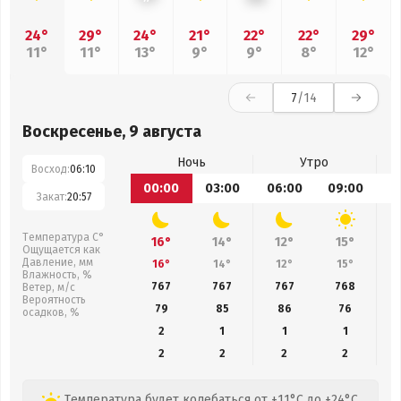
24°
29°
24°
21°
22°
22°
29°
11°
11°
13°
9°
9°
8°
12°
7
/14
Воскресенье, 9 августа
Ночь
Утро
Восход:
06:10
00:00
03:00
06:00
09:00
1
Закат:
20:57
Температура С°
16°
14°
12°
15°
Ощущается как
Давление, мм
16°
14°
12°
15°
Влажность, %
767
767
767
768
Ветер, м/с
Вероятность
79
85
86
76
осадков, %
2
1
1
1
2
2
2
2
Температура будет колебаться от +11°C до +24°C,