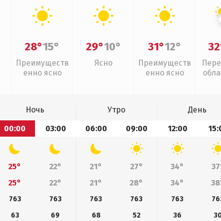
28°
15°
29°
10°
31°
12°
32
Преимуществ
Ясно
Преимуществ
Пере
енно ясно
енно ясно
обла
слаб
Ночь
Утро
День
00:00
03:00
06:00
09:00
12:00
15:
25°
22°
21°
27°
34°
37
25°
22°
21°
28°
34°
38
763
763
763
763
763
76
63
69
68
52
36
3