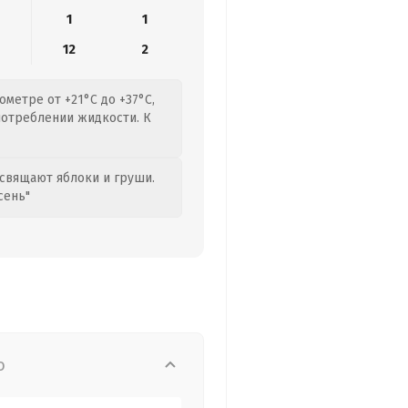
1
1
12
2
метре от +21°C до +37°C,
потреблении жидкости. К
свящают яблоки и груши.
сень"
о