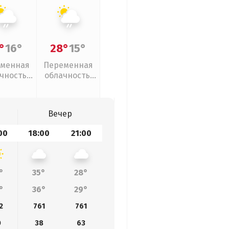
°
16°
28°
15°
менная
Переменная
чность,
облачность,
ый дождь
слабый дождь
Вечер
00
18:00
21:00
°
35°
28°
°
36°
29°
2
761
761
0
38
63