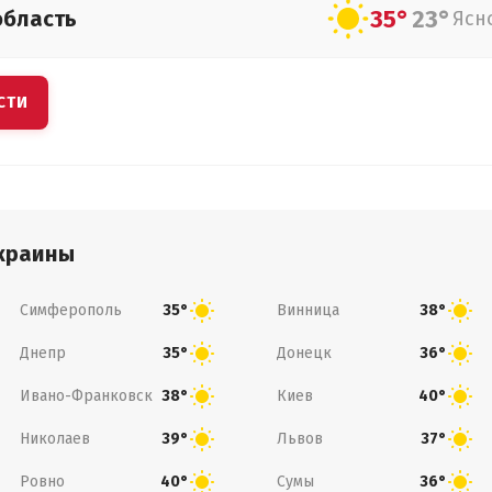
35°
23°
область
Ясн
СТИ
краины
Симферополь
Винница
35°
38°
Днепр
Донецк
35°
36°
Ивано-Франковск
Киев
38°
40°
Николаев
Львов
39°
37°
Ровно
Сумы
40°
36°