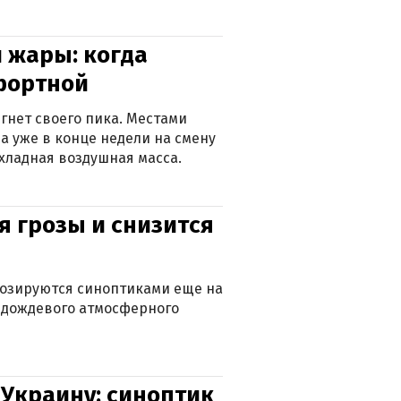
 жары: когда
фортной
гнет своего пика. Местами
 а уже в конце недели на смену
хладная воздушная масса.
я грозы и снизится
нозируются синоптиками еще на
д дождевого атмосферного
 Украину: синоптик