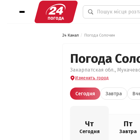
24 Канал
Погода Солочин
Погода Сол
Закарпатская обл., Мукачевс
Изменить город
Сегодня
Завтра
Вч
Чт
Пт
Сегодня
Завтра