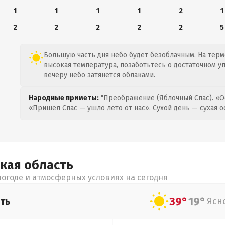
1
1
1
1
2
1
2
2
2
2
2
5
Большую часть дня небо будет безоблачным. На термо
высокая температура, позаботьтесь о достаточном у
вечеру небо затянется облаками.
Народные приметы:
"Преображение (Яблочный Спас). «О
«Пришел Спас — ушло лето от нас». Сухой день — сухая о
ская
область
огоде и атмосферных условиях на сегодня
39°
19°
ть
Ясн