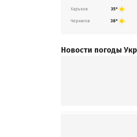
Харьков
35°
Чернигов
38°
Новости погоды Ук