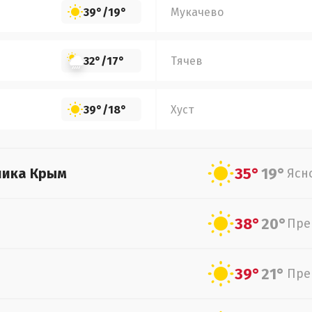
39°
/
19°
Мукачево
32°
/
17°
Тячев
39°
/
18°
Хуст
35°
19°
лика Крым
Ясн
38°
20°
Пре
39°
21°
Пре