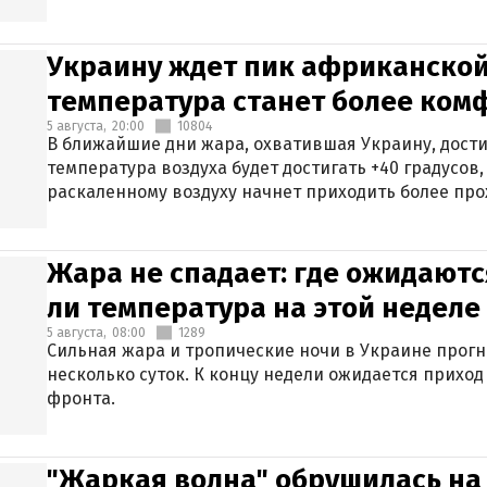
Украину ждет пик африканской
температура станет более ком
5 августа,
20:00
10804
В ближайшие дни жара, охватившая Украину, дости
температура воздуха будет достигать +40 градусов,
раскаленному воздуху начнет приходить более про
Жара не спадает: где ожидаютс
ли температура на этой неделе
5 августа,
08:00
1289
Сильная жара и тропические ночи в Украине прог
несколько суток. К концу недели ожидается прихо
фронта.
"Жаркая волна" обрушилась на