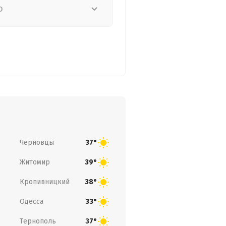
о
Черновцы
37°
Житомир
39°
Кропивницкий
38°
Одесса
33°
Тернополь
37°