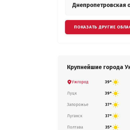
Днепропетровская
ПОКАЗАТЬ ДРУГИЕ ОБЛА
Крупнейшие города У
Ужгород
39°
Луцк
39°
Запорожье
37°
Луганск
37°
Полтава
35°