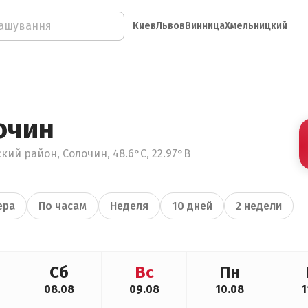
Киев
Львов
Винница
Хмельницкий
очин
кий район, Солочин, 48.6°С, 22.97°В
ера
По часам
Неделя
10 дней
2 недели
Сб
Вс
Пн
08.08
09.08
10.08
1