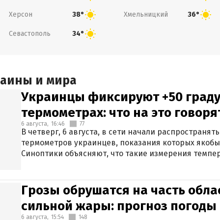
Херсон
Хмельницкий
38°
36°
Севастополь
34°
раины и мира
Украинцы фиксируют +50 граду
термометрах: что на это говор
6 августа,
16:46
77
В четверг, 6 августа, в сети начали распространя
термометров украинцев, показания которых якобы
Синоптики объясняют, что такие измерения темпер
Грозы обрушатся на часть обла
сильной жары: прогноз погоды 
6 августа,
15:54
148