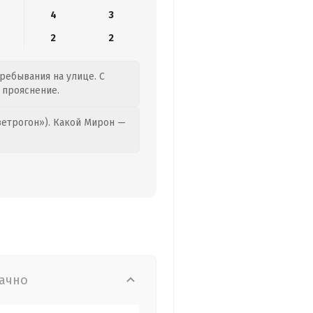
4
3
2
2
пребывания на улице. С
я прояснение.
етрогон»). Какой Мирон —
ачно