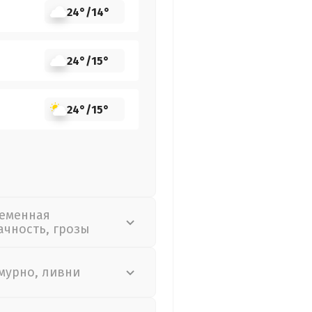
24°
/
14°
24°
/
15°
24°
/
15°
еменная
ачность, грозы
мурно, ливни