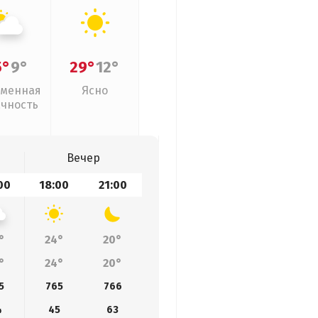
5°
9°
29°
12°
менная
Ясно
ачность
Вечер
00
18:00
21:00
°
24°
20°
°
24°
20°
5
765
766
4
45
63