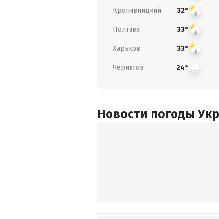
Кропивницкий
32°
Полтава
33°
Харьков
33°
Чернигов
24°
Новости погоды Ук