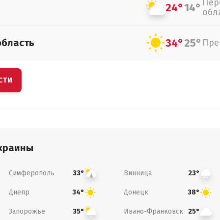
Пер
24°
14°
обл
34°
25°
область
Пре
СТИ
краины
Симферополь
Винница
33°
23°
Днепр
Донецк
34°
38°
Запорожье
Ивано-Франковск
35°
25°