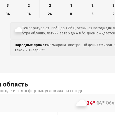
3
2
2
1
2
3
34
14
24
8
3
2
Температура от +15°C до +25°C, отличная погода для 
утра облачно, легкий ветер до 4 м/с. Днем ожидаетс
Народные приметы:
"Мирона. «Ветреный день («Мирон-в
такой и январь.»"
я
область
огоде и атмосферных условиях на сегодня
24°
14°
Обл