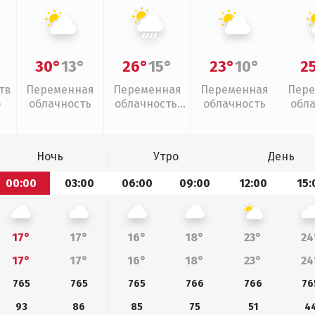
30°
13°
26°
15°
23°
10°
2
тв
Переменная
Переменная
Переменная
Пере
о
облачность
облачность,
облачность
обл
ливни
Ночь
Утро
День
00:00
03:00
06:00
09:00
12:00
15:
17°
17°
16°
18°
23°
24
17°
17°
16°
18°
23°
24
765
765
765
766
766
76
93
86
85
75
51
4