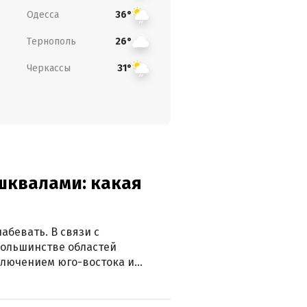
Одесса
36°
Тернополь
26°
Черкассы
31°
 шквалами: какая
абевать. В связи с
большинстве областей
ключением юго-востока и