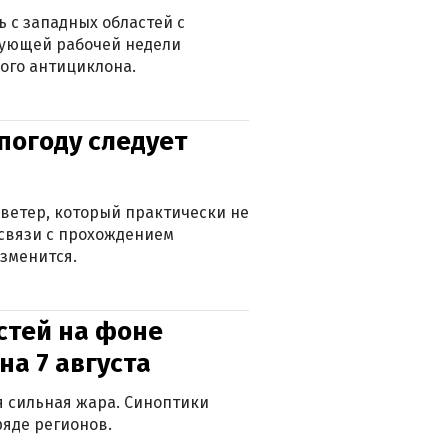
 с западных областей с
дующей рабочей недели
ого антициклона.
погоду следует
ветер, который практически не
в связи с прохождением
зменится.
стей на фоне
на 7 августа
ся сильная жара. Синоптики
яде регионов.