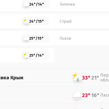
24°
/
14°
Золочев
24°
/
15°
Стрый
25°
/
15°
Львов
25°
/
14°
Пер
33°
21°
лика Крым
обл
23°
16°
Пас