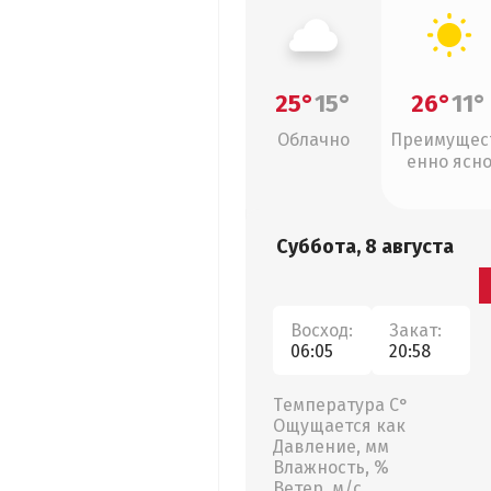
25°
15°
26°
11°
Облачно
Преимущес
енно ясн
Суббота, 8 августа
Восход:
Закат:
06:05
20:58
Температура С°
Ощущается как
Давление, мм
Влажность, %
Ветер, м/с