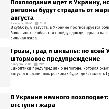
Похолодание идет в Украину, н
регионы будут страдать от жары
августа
8 августа,
06:46
1260
В субботу, 8 августа, в Украине прогнозируется об
большинстве областей пройдут дожди, однако на ю
сильная жара.
Грозы, град и шквалы: по всей
штормовое предупреждение
7 августа,
21:00
1915
Синоптики предупредили о непогоде, которая охват
августа в различных регионах будет действовать I
В Украине немного похолодает:
отступит жара