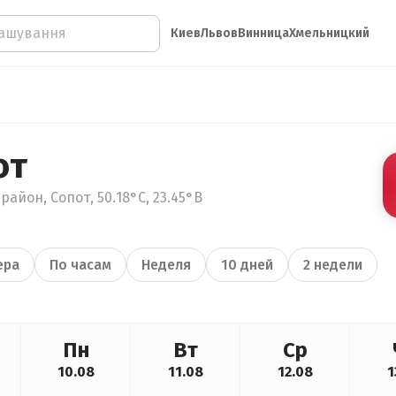
Киев
Львов
Винница
Хмельницкий
от
айон, Сопот, 50.18°С, 23.45°В
ера
По часам
Неделя
10 дней
2 недели
Пн
Вт
Ср
10.08
11.08
12.08
1