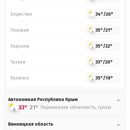
Берестин
34°
/
20°
Лозовая
35°
/
21°
Харьков
35°
/
22°
Чугуев
33°
/
20°
Купянск
35°
/
19°
Автономная Республика Крым
33°
21°
Переменная облачность, грозы
Винницкая
область