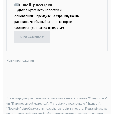
E-mail-рассылка
Будьте в курсе всех новостей и
обновлений! Перейдите на страницу наших
рассылок, чтобы выбрать те, которые
соответствуют вашим интересам.
К РАССЫЛКАМ
Наши приложения:
android
apple
smart tv
samsung smart tv
Всі комерційні рекламні матеріали позначені словами "Спецпроєкт"
чи "Партнерський матеріал". Матеріали з позначкою "Експерт",
"Позиція" відображають позицію авторів та героїв. Редакція може
не поділяти їхніх поглядів. Детальніше щодо реклами та правил