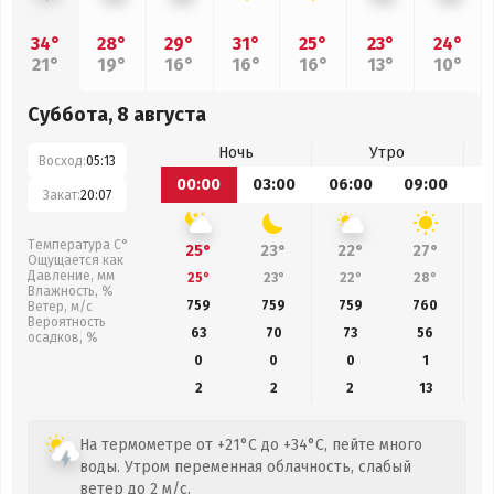
34°
28°
29°
31°
25°
23°
24°
21°
19°
16°
16°
16°
13°
10°
Суббота, 8 августа
Ночь
Утро
Восход:
05:13
00:00
03:00
06:00
09:00
1
Закат:
20:07
Температура С°
25°
23°
22°
27°
Ощущается как
Давление, мм
25°
23°
22°
28°
Влажность, %
759
759
759
760
Ветер, м/с
Вероятность
63
70
73
56
осадков, %
0
0
0
1
2
2
2
13
На термометре от +21°C до +34°C, пейте много
воды. Утром переменная облачность, слабый
ветер до 2 м/с.