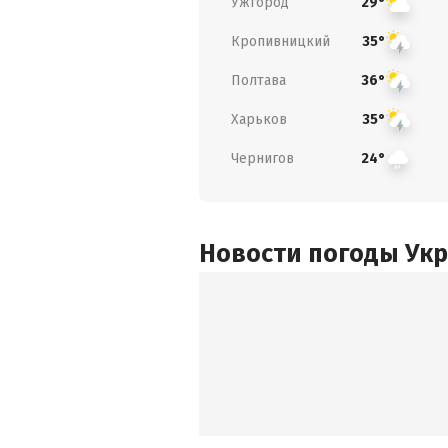
Ужгород
29°
Кропивницкий
35°
Полтава
36°
Харьков
35°
Чернигов
24°
Новости погоды Ук