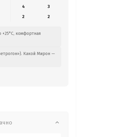
4
3
2
2
о +25°C, комфортная
етрогон»). Какой Мирон —
ачно