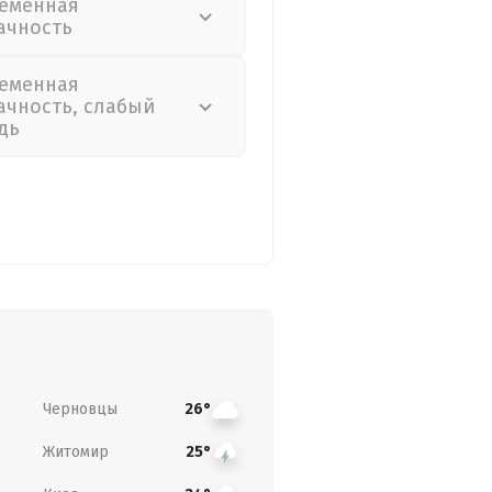
еменная
ачность
еменная
ачность, слабый
дь
Черновцы
26°
Житомир
25°