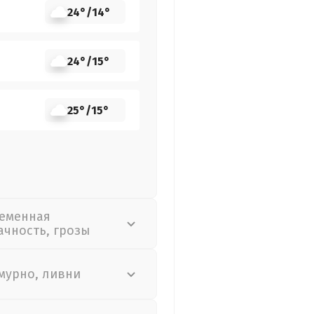
24°
/
14°
24°
/
15°
25°
/
15°
еменная
ачность, грозы
мурно, ливни