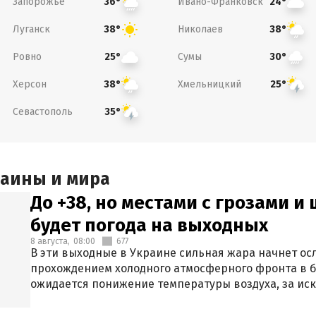
Запорожье
Ивано-Франковск
36°
24°
Луганск
Николаев
38°
38°
Ровно
Сумы
25°
30°
Херсон
Хмельницкий
38°
25°
Севастополь
35°
раины и мира
До +38, но местами с грозами и
будет погода на выходных
8 августа,
08:00
677
В эти выходные в Украине сильная жара начнет осл
прохождением холодного атмосферного фронта в 
ожидается понижение температуры воздуха, за ис
Крыма.