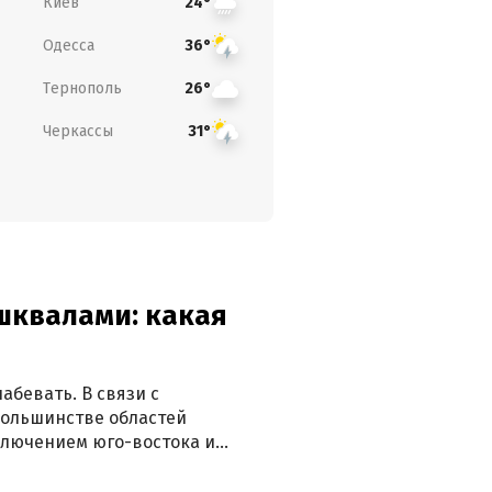
Киев
24°
Одесса
36°
Тернополь
26°
Черкассы
31°
 шквалами: какая
абевать. В связи с
большинстве областей
ключением юго-востока и