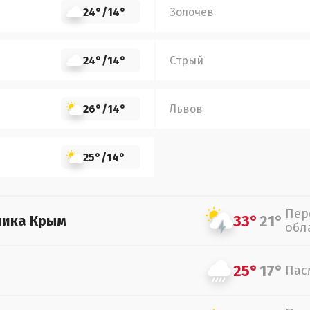
24°
/
14°
Золочев
24°
/
14°
Стрый
26°
/
14°
Львов
25°
/
14°
Пер
33°
21°
лика Крым
обл
25°
17°
Пас