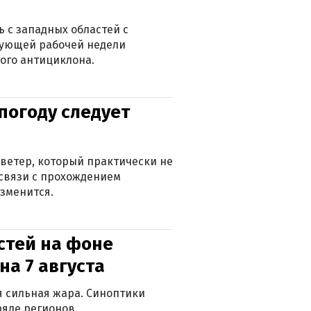
 с западных областей с
дующей рабочей недели
ого антициклона.
погоду следует
ветер, который практически не
в связи с прохождением
зменится.
стей на фоне
на 7 августа
ся сильная жара. Синоптики
яде регионов.