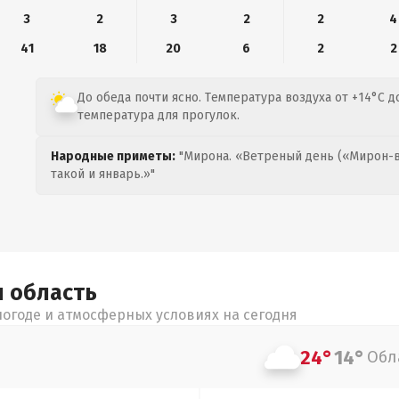
3
2
3
2
2
4
41
18
20
6
2
2
До обеда почти ясно. Температура воздуха от +14°C д
температура для прогулок.
Народные приметы:
"Мирона. «Ветреный день («Мирон-в
такой и январь.»"
я
область
огоде и атмосферных условиях на сегодня
24°
14°
Обл