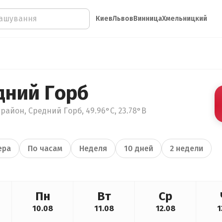
Киев
Львов
Винница
Хмельницкий
дний Горб
район, Средний Горб, 49.96°С, 23.78°В
ера
По часам
Неделя
10 дней
2 недели
Пн
Вт
Ср
10.08
11.08
12.08
1