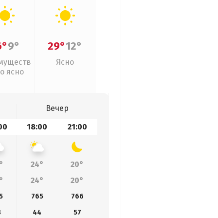
6°
9°
29°
12°
муществ
Ясно
о ясно
Вечер
00
18:00
21:00
°
24°
20°
°
24°
20°
5
765
766
8
44
57