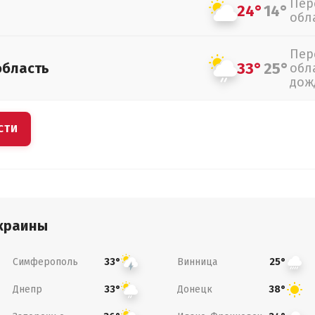
Пер
24°
14°
обл
Пер
33°
25°
область
обл
дож
СТИ
краины
Симферополь
Винница
33°
25°
Днепр
Донецк
33°
38°