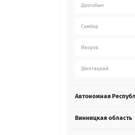
Дрогобыч
Самбор
Яворов
Шептицкий
Автономная Респуб
Винницкая
область