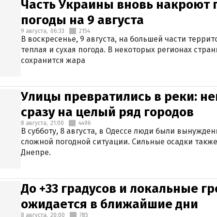
Часть Украины вновь накроют 
погоды на 9 августа
9 августа,
06:33
2154
В воскресенье, 9 августа, на большей части терри
теплая и сухая погода. В некоторых регионах стран
сохранится жара
Улицы превратились в реки: н
сразу на целый ряд городов
8 августа,
21:00
4496
В субботу, 8 августа, в Одессе люди были вынужде
сложной погодной ситуации. Сильные осадки также
Днепре.
До +33 градусов и локальные гр
ожидается в ближайшие дни
8 августа,
20:00
785