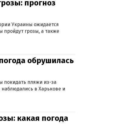
грозы: прогноз
тории Украины ожидается
ы пройдут грозы, а также
епогода обрушилась
ны покидать пляжи из-за
 наблюдались в Харькове и
озы: какая погода