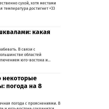
ственно сухой, хотя местами
 температура достигнет +33
 шквалами: какая
абевать. В связи с
большинстве областей
ключением юго-востока и
о некоторые
: погода на 8
лачная погода с прояснениями. В
ге и юго-востоке сохранится