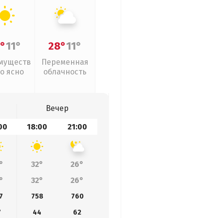
°
11°
28°
11°
муществ
Переменная
о ясно
облачность
Вечер
00
18:00
21:00
°
32°
26°
°
32°
26°
7
758
760
7
44
62