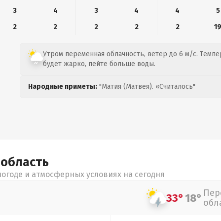
3
4
3
4
4
5
2
2
2
2
2
1
Утром переменная облачность, ветер до 6 м/с. Темпер
будет жарко, пейте больше воды.
Народные приметы:
"Матия (Матвея). «Считалось"
я
область
огоде и атмосферных условиях на сегодня
Пер
33°
18°
обл