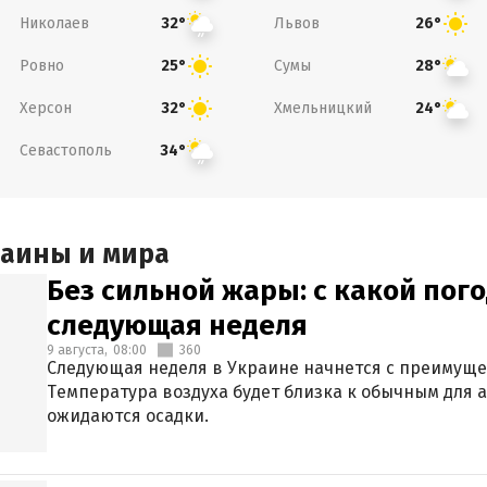
Николаев
Львов
32°
26°
Ровно
Сумы
25°
28°
Херсон
Хмельницкий
32°
24°
Севастополь
34°
раины и мира
Без сильной жары: с какой пог
следующая неделя
9 августа,
08:00
360
Следующая неделя в Украине начнется с преимуще
Температура воздуха будет близка к обычным для а
ожидаются осадки.