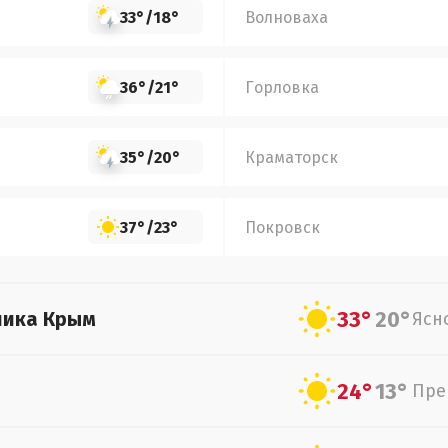
33°
/
18°
Волноваха
36°
/
21°
Горловка
35°
/
20°
Краматорск
37°
/
23°
Покровск
33°
20°
лика Крым
Ясн
24°
13°
Пре