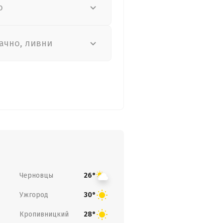
о
ачно, ливни
Черновцы
26°
Ужгород
30°
Кропивницкий
28°