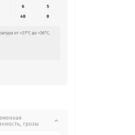
6
5
9
48
8
атура от +21°C до +36°C,
еменная
ачность, грозы