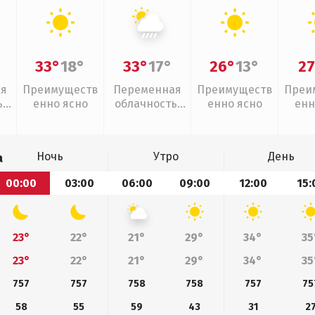
33°
18°
33°
17°
26°
13°
27
ая
Преимуществ
Переменная
Преимуществ
Преи
,
енно ясно
облачность,
енно ясно
енн
ливни
Ночь
Утро
День
а
00:00
03:00
06:00
09:00
12:00
15:
23°
22°
21°
29°
34°
35
23°
22°
21°
29°
34°
35
757
757
758
758
757
75
58
55
59
43
31
2