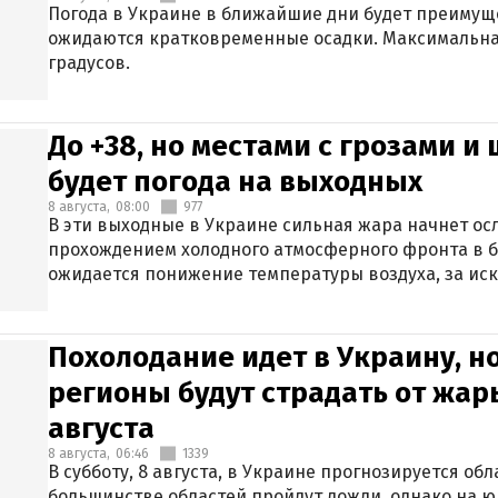
Погода в Украине в ближайшие дни будет преимуще
ожидаются кратковременные осадки. Максимальная
градусов.
До +38, но местами с грозами и
будет погода на выходных
8 августа,
08:00
977
В эти выходные в Украине сильная жара начнет осл
прохождением холодного атмосферного фронта в 
ожидается понижение температуры воздуха, за ис
Крыма.
Похолодание идет в Украину, н
регионы будут страдать от жары
августа
8 августа,
06:46
1339
В субботу, 8 августа, в Украине прогнозируется об
большинстве областей пройдут дожди, однако на ю