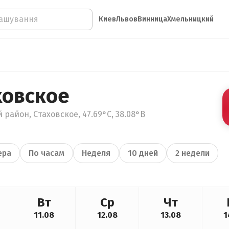
Киев
Львов
Винница
Хмельницкий
ховское
 район, Стаховское, 47.69°С, 38.08°В
ера
По часам
Неделя
10 дней
2 недели
Вт
Ср
Чт
11.08
12.08
13.08
1