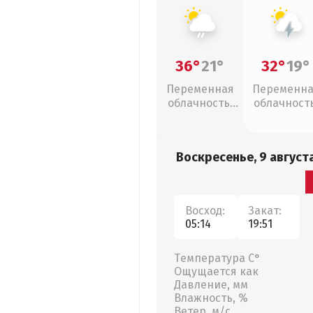
36°
21°
32°
19°
Переменная
Переменн
облачность,
облачность
слабый дождь
грозы
Воскресенье, 9 август
Восход:
Закат:
05:14
19:51
Температура С°
Ощущается как
Давление, мм
Влажность, %
Ветер, м/с