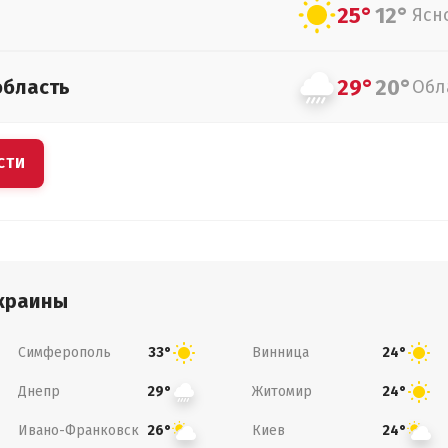
25°
12°
Ясн
29°
20°
область
Обл
СТИ
краины
Симферополь
Винница
33°
24°
Днепр
Житомир
29°
24°
Ивано-Франковск
Киев
26°
24°