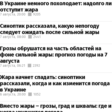
В Украине немного похолодает: надолго ли
отступит жара
7 августа,
20:00
9205
Синоптик рассказала, какую непогоду
следует ожидать после сильной жары
7 августа,
08:00
2441
Грозы обрушатся на часть областей на
фоне сильной жары: прогноз погоды на 7
августа
7 августа,
06:21
2392
Жара начнет спадать: синоптики
рассказали, когда и как изменится погода
в Украине
6 августа,
20:00
1052
Вместо жары – грозы, град и шквалы: где и