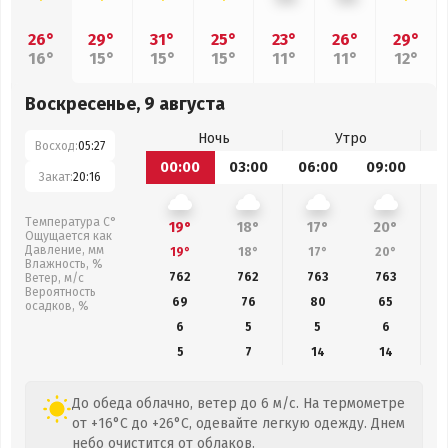
26°
29°
31°
25°
23°
26°
29°
16°
15°
15°
15°
11°
11°
12°
Воскресенье, 9 августа
Ночь
Утро
Восход:
05:27
00:00
03:00
06:00
09:00
1
Закат:
20:16
Температура С°
19°
18°
17°
20°
Ощущается как
Давление, мм
19°
18°
17°
20°
Влажность, %
762
762
763
763
Ветер, м/с
Вероятность
69
76
80
65
осадков, %
6
5
5
6
5
7
14
14
До обеда облачно, ветер до 6 м/с. На термометре
от +16°C до +26°C, одевайте легкую одежду. Днем
небо очистится от облаков.