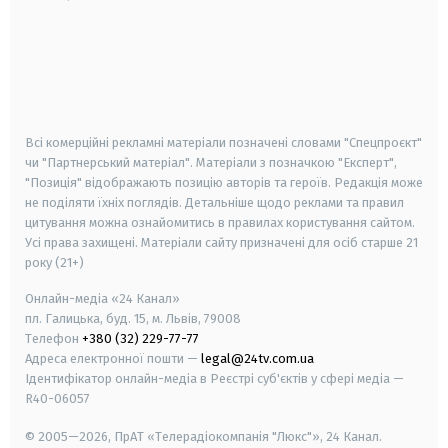
android
apple
smart tv
samsung smart tv
Всі комерційні рекламні матеріали позначені словами "Спецпроєкт"
чи "Партнерський матеріал". Матеріали з позначкою "Експерт",
"Позиція" відображають позицію авторів та героїв. Редакція може
не поділяти їхніх поглядів. Детальніше щодо реклами та правил
цитування можна ознайомитись в правилах користування сайтом.
Усі права захищені.
Матеріали сайту призначені для осіб старше
21
року (21+)
Онлайн-медіа «24 Канал»
пл. Галицька, буд. 15, м. Львів, 79008
Телефон
+380 (32) 229-77-77
Адреса електронної пошти —
legal@24tv.com.ua
Ідентифікатор онлайн-медіа в Реєстрі суб'єктів у сфері медіа —
R40-06057
© 2005—2026,
ПрАТ «Телерадіокомпанія "Люкс"», 24 Канал.