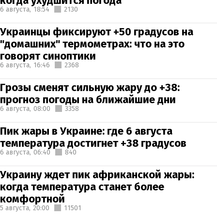
когда ухудшится погода
6 августа,
18:54
2130
Украинцы фиксируют +50 градусов на
"домашних" термометрах: что на это
говорят синоптики
6 августа,
16:46
2368
Грозы сменят сильную жару до +38:
прогноз погоды на ближайшие дни
6 августа,
08:00
3358
Пик жары в Украине: где 6 августа
температура достигнет +38 градусов
6 августа,
06:40
840
Украину ждет пик африканской жары:
когда температура станет более
комфортной
5 августа,
20:00
11501