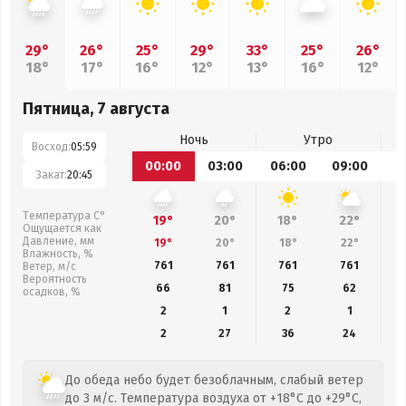
29°
26°
25°
29°
33°
25°
26°
18°
17°
16°
12°
13°
16°
12°
Пятница, 7 августа
Ночь
Утро
Восход:
05:59
00:00
03:00
06:00
09:00
1
Закат:
20:45
Температура С°
19°
20°
18°
22°
Ощущается как
Давление, мм
19°
20°
18°
22°
Влажность, %
761
761
761
761
Ветер, м/с
Вероятность
66
81
75
62
осадков, %
2
1
2
1
2
27
36
24
До обеда небо будет безоблачным, слабый ветер
до 3 м/с. Температура воздуха от +18°C до +29°C,