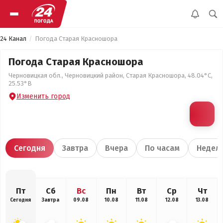
24 Канал
Погода Старая Красношора
Погода Старая Красношора
Черновицкая обл., Черновицкий район, Старая Красношора, 48.04°С,
25.53°В
Изменить город
Сегодня
Завтра
Вчера
По часам
Недел
Пт
Сб
Вс
Пн
Вт
Ср
Чт
Сегодня
Завтра
09.08
10.08
11.08
12.08
13.08