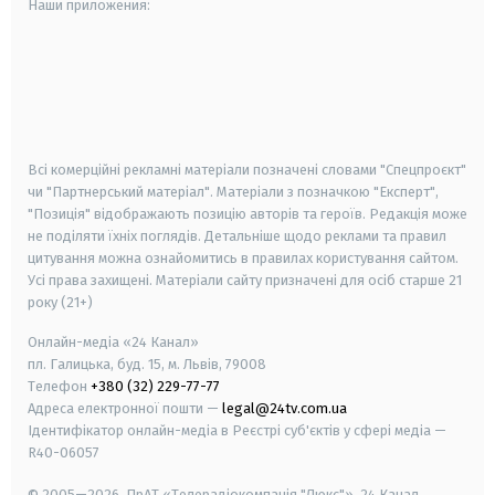
Наши приложения:
android
apple
smart tv
samsung smart tv
Всі комерційні рекламні матеріали позначені словами "Спецпроєкт"
чи "Партнерський матеріал". Матеріали з позначкою "Експерт",
"Позиція" відображають позицію авторів та героїв. Редакція може
не поділяти їхніх поглядів. Детальніше щодо реклами та правил
цитування можна ознайомитись в правилах користування сайтом.
Усі права захищені.
Матеріали сайту призначені для осіб старше
21
року (21+)
Онлайн-медіа «24 Канал»
пл. Галицька, буд. 15, м. Львів, 79008
Телефон
+380 (32) 229-77-77
Адреса електронної пошти —
legal@24tv.com.ua
Ідентифікатор онлайн-медіа в Реєстрі суб'єктів у сфері медіа —
R40-06057
© 2005—2026,
ПрАТ «Телерадіокомпанія "Люкс"», 24 Канал.