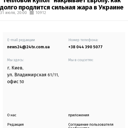
"Тепловой купол" накрывает Европу: как
долго продлится сильная жара в Украине
31 июля,
20:00
10912
E-mail редакции
Номер телефона:
news24@24tv.com.ua
+38 044 390 5077
Мы здесь:
Мы в соцсетях:
г. Киев
,
ул. Владимирская
61/11,
офис
50
О нас
приложения
Редакция
Соглашение пользователя