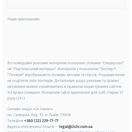
Наши приложения:
android
apple
smart tv
samsung smart tv
Всі комерційні рекламні матеріали позначені словами "Спецпроєкт"
чи "Партнерський матеріал". Матеріали з позначкою "Експерт",
"Позиція" відображають позицію авторів та героїв. Редакція може
не поділяти їхніх поглядів. Детальніше щодо реклами та правил
цитування можна ознайомитись в правилах користування сайтом.
Усі права захищені.
Матеріали сайту призначені для осіб старше
21
року (21+)
Онлайн-медіа «24 Канал»
пл. Галицька, буд. 15, м. Львів, 79008
Телефон
+380 (32) 229-77-77
Адреса електронної пошти —
legal@24tv.com.ua