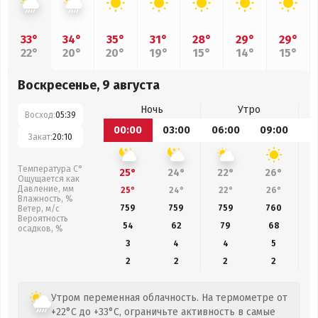
33°
34°
35°
31°
28°
29°
29°
22°
20°
20°
19°
15°
14°
15°
Воскресенье, 9 августа
Ночь
Утро
Восход:
05:39
00:00
03:00
06:00
09:00
1
Закат:
20:10
Температура С°
25°
24°
22°
26°
Ощущается как
Давление, мм
25°
24°
22°
26°
Влажность, %
759
759
759
760
Ветер, м/с
Вероятность
54
62
79
68
осадков, %
3
4
4
5
2
2
2
2
Утром переменная облачность. На термометре от
+22°C до +33°C, ограничьте активность в самые