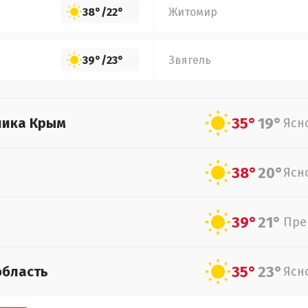
38°
/
22°
Житомир
39°
/
23°
Звягель
35°
19°
лика Крым
Ясн
38°
20°
Ясн
39°
21°
Пре
35°
23°
область
Ясн