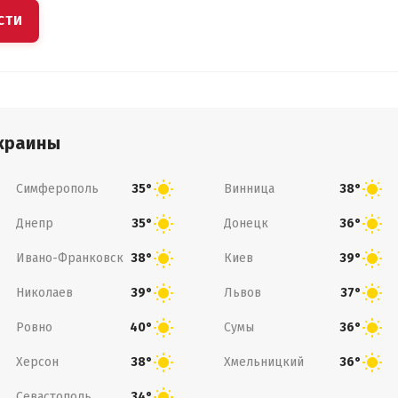
СТИ
краины
Симферополь
Винница
35°
38°
Днепр
Донецк
35°
36°
Ивано-Франковск
Киев
38°
39°
Николаев
Львов
39°
37°
Ровно
Сумы
40°
36°
Херсон
Хмельницкий
38°
36°
Севастополь
34°