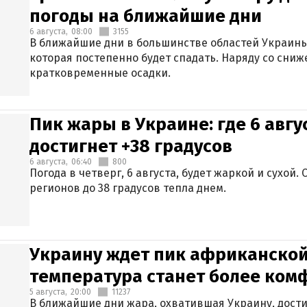
погоды на ближайшие дни
6 августа,
08:00
3155
В ближайшие дни в большинстве областей Украины
которая постепенно будет спадать. Наряду со сн
кратковременные осадки.
Пик жары в Украине: где 6 авг
достигнет +38 градусов
6 августа,
06:40
800
Погода в четверг, 6 августа, будет жаркой и сухой
регионов до 38 градусов тепла днем.
Украину ждет пик африканской
температура станет более ком
5 августа,
20:00
11237
В ближайшие дни жара, охватившая Украину, дости