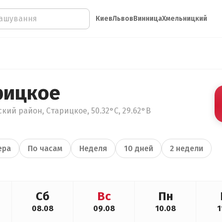
Киев
Львов
Винница
Хмельницкий
рицкое
ий район, Старицкое, 50.32°С, 29.62°В
ера
По часам
Неделя
10 дней
2 недели
Сб
Вс
Пн
08.08
09.08
10.08
1