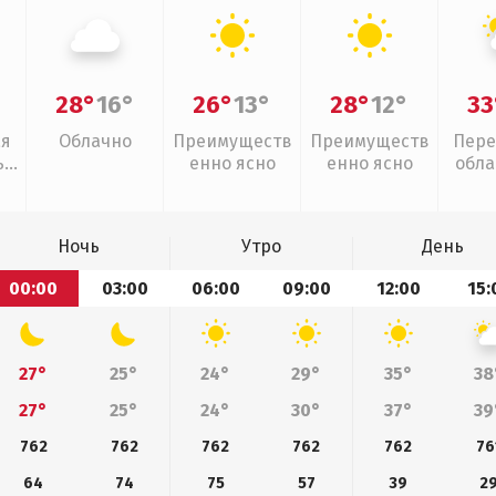
28°
16°
26°
13°
28°
12°
33
ая
Облачно
Преимуществ
Преимуществ
Пере
,
енно ясно
енно ясно
обла
слаб
Ночь
Утро
День
00:00
03:00
06:00
09:00
12:00
15:
27°
25°
24°
29°
35°
38
27°
25°
24°
30°
37°
39
762
762
762
762
762
76
64
74
75
57
39
2