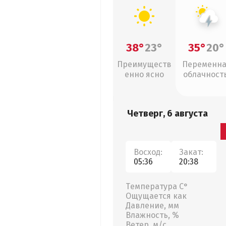
38°
23°
35°
20°
Преимуществ
Переменн
енно ясно
облачность
грозы
Четверг, 6 августа
Восход:
Закат:
05:36
20:38
Температура С°
Ощущается как
Давление, мм
Влажность, %
Ветер, м/с