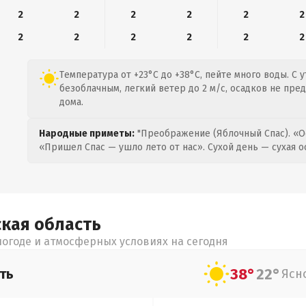
2
2
2
2
2
2
2
2
2
2
2
2
Температура от +23°C до +38°C, пейте много воды. С 
безоблачным, легкий ветер до 2 м/с, осадков не пре
дома.
Народные приметы:
"Преображение (Яблочный Спас). «О
«Пришел Спас — ушло лето от нас». Сухой день — сухая о
ская
область
огоде и атмосферных условиях на сегодня
38°
22°
ть
Ясн