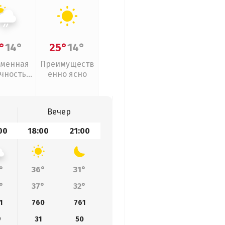
°
14°
25°
14°
менная
Преимуществ
чность,
енно ясно
ый дождь
Вечер
00
18:00
21:00
°
36°
31°
°
37°
32°
1
760
761
9
31
50