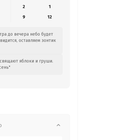
2
1
9
12
утра до вечера небо будет
двидится, оставляем зонтик
свящают яблоки и груши.
сень"
о