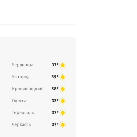
Черновцы
37°
Ужгород
39°
Кропивницкий
38°
Одесса
33°
Тернополь
37°
Черкассы
37°