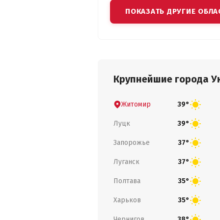
ПОКАЗАТЬ ДРУГИЕ ОБЛА
Крупнейшие города У
Житомир
39°
Луцк
39°
Запорожье
37°
Луганск
37°
Полтава
35°
Харьков
35°
Чернигов
38°