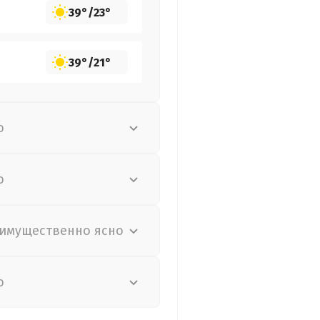
39°
/
23°
39°
/
21°
о
о
имущественно ясно
о