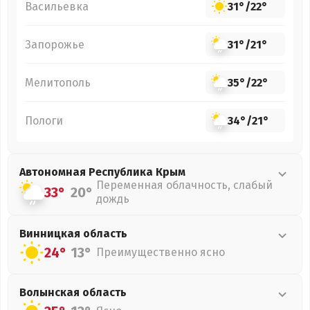
Васильевка
31°
/
22°
Запорожье
31°
/
21°
Мелитополь
35°
/
22°
Пологи
34°
/
21°
Автономная Республика Крым
Переменная облачность, слабый
33°
20°
дождь
Винницкая
область
24°
13°
Преимущественно ясно
Волынская
область