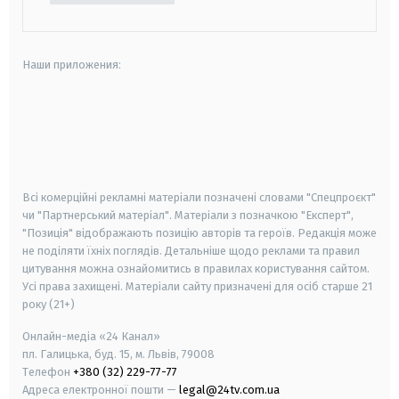
Наши приложения:
android
apple
smart tv
samsung smart tv
Всі комерційні рекламні матеріали позначені словами "Спецпроєкт"
чи "Партнерський матеріал". Матеріали з позначкою "Експерт",
"Позиція" відображають позицію авторів та героїв. Редакція може
не поділяти їхніх поглядів. Детальніше щодо реклами та правил
цитування можна ознайомитись в правилах користування сайтом.
Усі права захищені.
Матеріали сайту призначені для осіб старше
21
року (21+)
Онлайн-медіа «24 Канал»
пл. Галицька, буд. 15, м. Львів, 79008
Телефон
+380 (32) 229-77-77
Адреса електронної пошти —
legal@24tv.com.ua