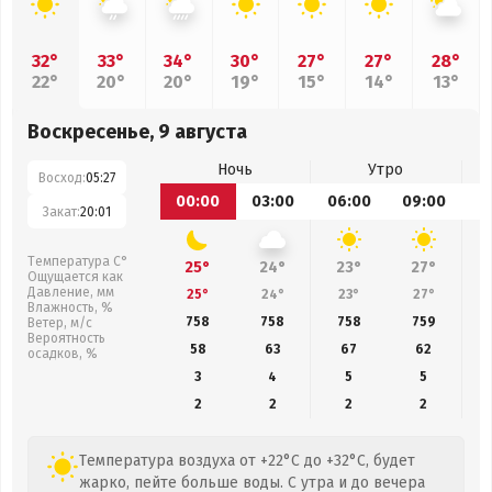
32°
33°
34°
30°
27°
27°
28°
22°
20°
20°
19°
15°
14°
13°
Воскресенье, 9 августа
Ночь
Утро
Восход:
05:27
00:00
03:00
06:00
09:00
1
Закат:
20:01
Температура С°
25°
24°
23°
27°
Ощущается как
Давление, мм
25°
24°
23°
27°
Влажность, %
758
758
758
759
Ветер, м/с
Вероятность
58
63
67
62
осадков, %
3
4
5
5
2
2
2
2
Температура воздуха от +22°C до +32°C, будет
жарко, пейте больше воды. С утра и до вечера