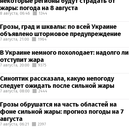
некоторые регионы будут страдать от
жары: погода на 8 августа
8 августа,
06:46
1344
Грозы, град и шквалы: по всей Украине
объявлено штормовое предупреждение
7 августа,
21:00
1964
В Украине немного похолодает: надолго ли
отступит жара
7 августа,
20:00
9375
Синоптик рассказала, какую непогоду
следует ожидать после сильной жары
7 августа,
08:00
2444
Грозы обрушатся на часть областей на
фоне сильной жары: прогноз погоды на 7
августа
7 августа,
06:21
2397